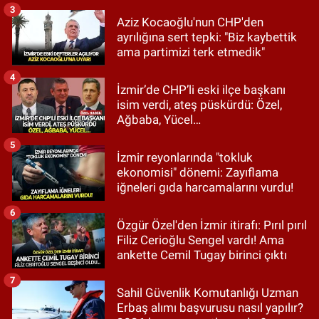
3
Aziz Kocaoğlu'nun CHP'den
ayrılığına sert tepki: "Biz kaybettik
ama partimizi terk etmedik"
4
İzmir’de CHP’li eski ilçe başkanı
isim verdi, ateş püskürdü: Özel,
Ağbaba, Yücel…
5
İzmir reyonlarında "tokluk
ekonomisi" dönemi: Zayıflama
iğneleri gıda harcamalarını vurdu!
6
Özgür Özel'den İzmir itirafı: Pırıl pırıl
Filiz Cerioğlu Sengel vardı! Ama
ankette Cemil Tugay birinci çıktı
7
Sahil Güvenlik Komutanlığı Uzman
Erbaş alımı başvurusu nasıl yapılır?