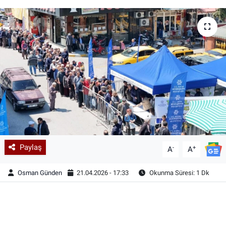
Paylaş
-
+
A
A
Osman Günden
21.04.2026 - 17:33
Okunma Süresi: 1 Dk