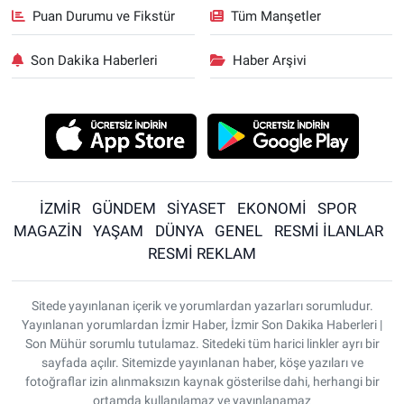
Puan Durumu ve Fikstür
Tüm Manşetler
Son Dakika Haberleri
Haber Arşivi
İZMİR
GÜNDEM
SİYASET
EKONOMİ
SPOR
MAGAZİN
YAŞAM
DÜNYA
GENEL
RESMİ İLANLAR
RESMİ REKLAM
Sitede yayınlanan içerik ve yorumlardan yazarları sorumludur.
Yayınlanan yorumlardan İzmir Haber, İzmir Son Dakika Haberleri |
Son Mühür sorumlu tutulamaz. Sitedeki tüm harici linkler ayrı bir
sayfada açılır. Sitemizde yayınlanan haber, köşe yazıları ve
fotoğraflar izin alınmaksızın kaynak gösterilse dahi, herhangi bir
ortamda kullanılamaz ve yayınlanamaz