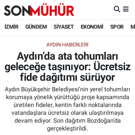
İzmir Nöbetçi Eczaneler
İZMİR
GÜNDEM
SİYASET
EKONOMİ
SPOR
M
İzmir Hava Durumu
AYDIN HABERLERİ
Aydın’da ata tohumları
İzmir Namaz Vakitleri
geleceğe taşınıyor: Ücretsiz
İzmir Trafik Yoğunluk Haritası
fide dağıtımı sürüyor
Süper Lig Puan Durumu ve Fikstür
Aydın Büyükşehir Belediyesi’nin yerel tohumları
korumaya yönelik yürüttüğü proje kapsamında
Tüm Manşetler
üretilen fideler, kentin farklı noktalarında
vatandaşlara ücretsiz olarak ulaştırılmaya
Son Dakika Haberleri
devam ediyor. Son dağıtım Bozdoğan’da
gerçekleştirildi.
Haber Arşivi