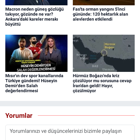
Macron neden güneş gözlüğü
Fas'ta orman yangını 5'inci
takıyor, gözünde ne var?
gününde: 120 hektarlık alan
Ankara'daki kareler merakı
alevlerden etkilendi
büyüttü
Mısır'ın dev spor kanallarında
Hürmüz Boğazı'nda kriz
Türkiye gündemi! Hüseyin
çözülüyor mu sorusuna cevap
Demir'den Salah
İran'dan geldi! Hayır,
değerlendirmesi
çözülmüyor
Yorumlar