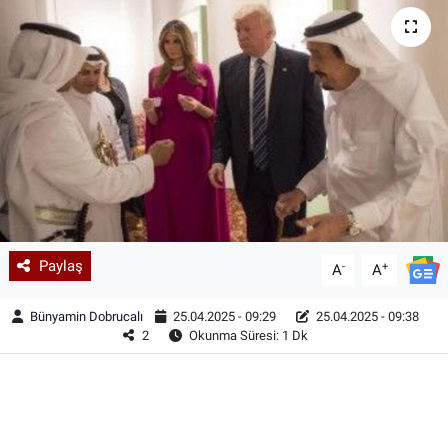
Paylaş
-
+
A
A
Bünyamin Dobrucalı
25.04.2025 - 09:29
25.04.2025 - 09:38
2
Okunma Süresi: 1 Dk