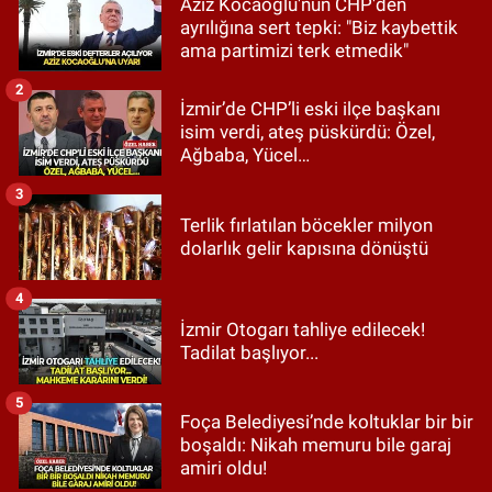
Aziz Kocaoğlu'nun CHP'den
ayrılığına sert tepki: "Biz kaybettik
ama partimizi terk etmedik"
2
İzmir’de CHP’li eski ilçe başkanı
isim verdi, ateş püskürdü: Özel,
Ağbaba, Yücel…
3
Terlik fırlatılan böcekler milyon
dolarlık gelir kapısına dönüştü
4
İzmir Otogarı tahliye edilecek!
Tadilat başlıyor...
5
Foça Belediyesi’nde koltuklar bir bir
boşaldı: Nikah memuru bile garaj
amiri oldu!