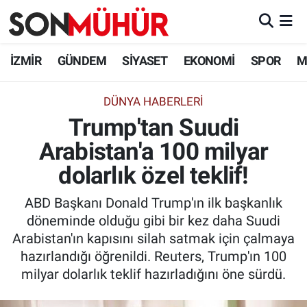
İzmir Nöbetçi Eczaneler
İZMİR
GÜNDEM
SİYASET
EKONOMİ
SPOR
M
İzmir Hava Durumu
DÜNYA HABERLERI
Trump'tan Suudi
İzmir Namaz Vakitleri
Arabistan'a 100 milyar
İzmir Trafik Yoğunluk Haritası
dolarlık özel teklif!
Süper Lig Puan Durumu ve Fikstür
ABD Başkanı Donald Trump'ın ilk başkanlık
döneminde olduğu gibi bir kez daha Suudi
Tüm Manşetler
Arabistan'ın kapısını silah satmak için çalmaya
hazırlandığı öğrenildi. Reuters, Trump'ın 100
Son Dakika Haberleri
milyar dolarlık teklif hazırladığını öne sürdü.
Haber Arşivi