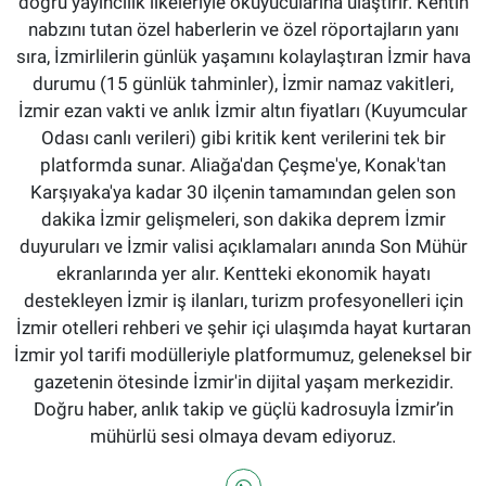
doğru yayıncılık ilkeleriyle okuyucularına ulaştırır. Kentin
nabzını tutan özel haberlerin ve özel röportajların yanı
sıra, İzmirlilerin günlük yaşamını kolaylaştıran İzmir hava
durumu (15 günlük tahminler), İzmir namaz vakitleri,
İzmir ezan vakti ve anlık İzmir altın fiyatları (Kuyumcular
Odası canlı verileri) gibi kritik kent verilerini tek bir
platformda sunar. Aliağa'dan Çeşme'ye, Konak'tan
Karşıyaka'ya kadar 30 ilçenin tamamından gelen son
dakika İzmir gelişmeleri, son dakika deprem İzmir
duyuruları ve İzmir valisi açıklamaları anında Son Mühür
ekranlarında yer alır. Kentteki ekonomik hayatı
destekleyen İzmir iş ilanları, turizm profesyonelleri için
İzmir otelleri rehberi ve şehir içi ulaşımda hayat kurtaran
İzmir yol tarifi modülleriyle platformumuz, geleneksel bir
gazetenin ötesinde İzmir'in dijital yaşam merkezidir.
Doğru haber, anlık takip ve güçlü kadrosuyla İzmir’in
mühürlü sesi olmaya devam ediyoruz.