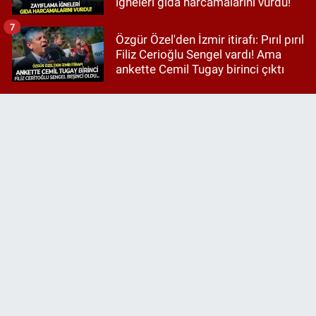
iğneleri gıda harcamalarını vurdu!
7
Özgür Özel'den İzmir itirafı: Pırıl pırıl
Filiz Cerioğlu Sengel vardı! Ama
ankette Cemil Tugay birinci çıktı