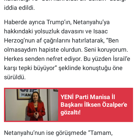
iddia edildi.
Haberde ayrıca Trump’ın, Netanyahu’ya
hakkındaki yolsuzluk davasını ve Isaac
Herzog’nun af çağrılarını hatırlatarak, “Ben
olmasaydım hapiste olurdun. Seni koruyorum.
Herkes senden nefret ediyor. Bu yüzden İsrail’e
karşı tepki büyüyor” şeklinde konuştuğu öne
sürüldü.
YENİ Parti Manisa İl
Başkanı İlksen Özalper'e
gözaltı!
Netanyahu’nun ise görüşmede “Tamam,