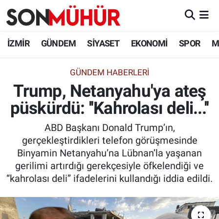
İzmir Nöbetçi Eczaneler
İZMİR
GÜNDEM
SİYASET
EKONOMİ
SPOR
M
İzmir Hava Durumu
GÜNDEM HABERLERI
Trump, Netanyahu'ya ateş
İzmir Namaz Vakitleri
püskürdü: ''Kahrolası deli...''
İzmir Trafik Yoğunluk Haritası
ABD Başkanı Donald Trump’ın,
Süper Lig Puan Durumu ve Fikstür
gerçekleştirdikleri telefon görüşmesinde
Binyamin Netanyahu’na Lübnan’la yaşanan
Tüm Manşetler
gerilimi artırdığı gerekçesiyle öfkelendiği ve
“kahrolası deli” ifadelerini kullandığı iddia edildi.
Son Dakika Haberleri
Haber Arşivi