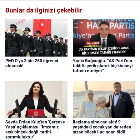
Bunlar da ilginizi çekebilir
PMYO'ya 3 bin 250 öğrenci
Yankı Bağcıoğlu: ‘’AK Parti’nin
alınacak!
teklifi içerik olarak hiç kimseyi
tatmin etmiyor’’
Sevda Erdan Kılıç'tan 'Çerçeve
İlaçlama yine can aldı! 9
Yasa' açıklaması: "İmzamız
yaşındaki çocuk yan daireden
açık bir çek değil, tarihi
sızan böcek ilacından öldü!
sorumluluktur"