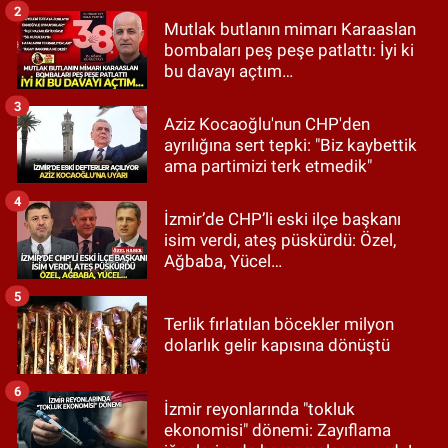
2
Mutlak butlanın mimarı Karaaslan
bombaları peş peşe patlattı: İyi ki
bu davayı açtım…
3
Aziz Kocaoğlu'nun CHP'den
ayrılığına sert tepki: "Biz kaybettik
ama partimizi terk etmedik"
4
İzmir’de CHP’li eski ilçe başkanı
isim verdi, ateş püskürdü: Özel,
Ağbaba, Yücel…
5
Terlik fırlatılan böcekler milyon
dolarlık gelir kapısına dönüştü
6
İzmir reyonlarında "tokluk
ekonomisi" dönemi: Zayıflama