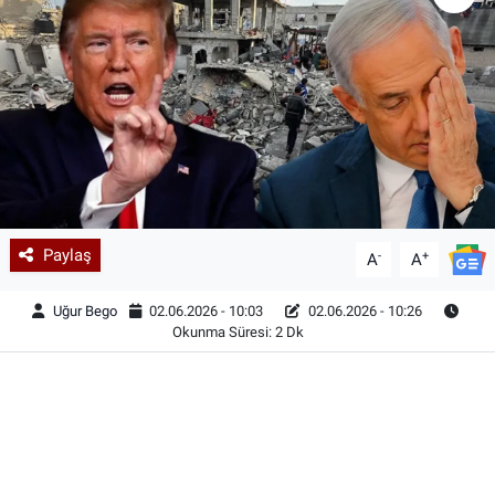
Paylaş
-
+
A
A
Uğur Bego
02.06.2026 - 10:03
02.06.2026 - 10:26
Okunma Süresi: 2 Dk