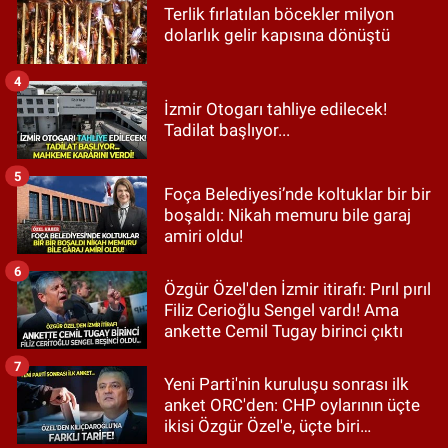
Terlik fırlatılan böcekler milyon
dolarlık gelir kapısına dönüştü
4
İzmir Otogarı tahliye edilecek!
Tadilat başlıyor...
5
Foça Belediyesi’nde koltuklar bir bir
boşaldı: Nikah memuru bile garaj
amiri oldu!
6
Özgür Özel'den İzmir itirafı: Pırıl pırıl
Filiz Cerioğlu Sengel vardı! Ama
ankette Cemil Tugay birinci çıktı
7
Yeni Parti'nin kuruluşu sonrası ilk
anket ORC'den: CHP oylarının üçte
ikisi Özgür Özel'e, üçte biri
Kılıçdaroğlu'na