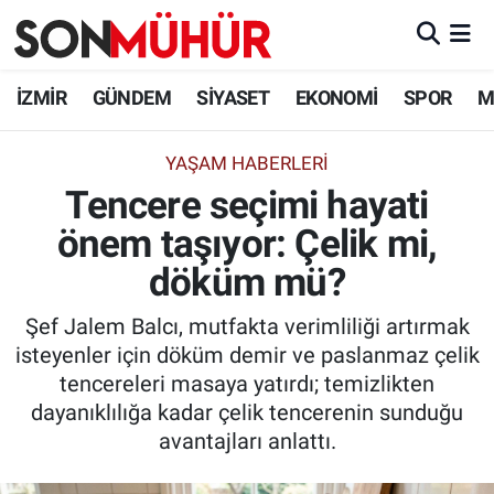
İzmir Nöbetçi Eczaneler
İZMİR
GÜNDEM
SİYASET
EKONOMİ
SPOR
M
İzmir Hava Durumu
YAŞAM HABERLERI
Tencere seçimi hayati
İzmir Namaz Vakitleri
önem taşıyor: Çelik mi,
İzmir Trafik Yoğunluk Haritası
döküm mü?
Süper Lig Puan Durumu ve Fikstür
Şef Jalem Balcı, mutfakta verimliliği artırmak
isteyenler için döküm demir ve paslanmaz çelik
Tüm Manşetler
tencereleri masaya yatırdı; temizlikten
dayanıklılığa kadar çelik tencerenin sunduğu
Son Dakika Haberleri
avantajları anlattı.
Haber Arşivi