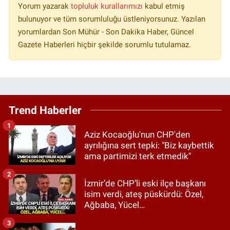
Yorum yazarak
topluluk kurallarımızı
kabul etmiş
bulunuyor ve tüm sorumluluğu üstleniyorsunuz. Yazılan
yorumlardan Son Mühür - Son Dakika Haber, Güncel
Gazete Haberleri hiçbir şekilde sorumlu tutulamaz.
Trend Haberler
1
Aziz Kocaoğlu'nun CHP'den
ayrılığına sert tepki: "Biz kaybettik
ama partimizi terk etmedik"
2
İzmir’de CHP’li eski ilçe başkanı
isim verdi, ateş püskürdü: Özel,
Ağbaba, Yücel…
3