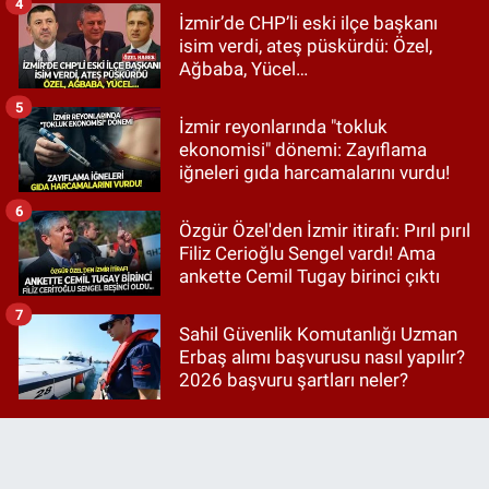
4
İzmir’de CHP’li eski ilçe başkanı
isim verdi, ateş püskürdü: Özel,
Ağbaba, Yücel…
5
İzmir reyonlarında "tokluk
ekonomisi" dönemi: Zayıflama
iğneleri gıda harcamalarını vurdu!
6
Özgür Özel'den İzmir itirafı: Pırıl pırıl
Filiz Cerioğlu Sengel vardı! Ama
ankette Cemil Tugay birinci çıktı
7
Sahil Güvenlik Komutanlığı Uzman
Erbaş alımı başvurusu nasıl yapılır?
2026 başvuru şartları neler?