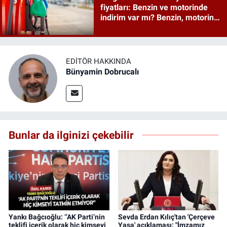
fiyatları: Benzin ve motorinde
indirim var mı? Benzin, motorin,
mazot ve LPG ne kadar oldu?
EDITÖR HAKKINDA
Bünyamin Dobrucalı
Bunlar da ilginizi çekebilir
Yankı Bağcıoğlu: ‘’AK Parti’nin
Sevda Erdan Kılıç'tan 'Çerçeve
teklifi içerik olarak hiç kimseyi
Yasa' açıklaması: "İmzamız