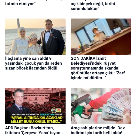
tatmin etmiyor’’
açık bir çek değil, tarihi
sorumluluktur"
İlaçlama yine can aldı! 9
SON DAKİKA İzmit
yaşındaki çocuk yan daireden
Belediyesi’ndeki rüşvet
sızan böcek ilacından öldü!
soruşturmasında skandal
görüntüler ortaya çıktı: ''Zarf
içinde müdürüm...''
ADD Başkanı Bozkurt’tan,
Araç sahiplerine müjde! Dev
iktidara ‘Çerçeve Yasa’ isyanı:
indirim için tarih belli oldu!