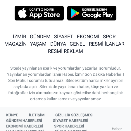
İZMİR
GÜNDEM
SİYASET
EKONOMİ
SPOR
MAGAZİN
YAŞAM
DÜNYA
GENEL
RESMİ İLANLAR
RESMİ REKLAM
Sitede yayınlanan içerik ve yorumlardan yazarları sorumludur.
Yayınlanan yorumlardan İzmir Haber, İzmir Son Dakika Haberleri |
Son Mühür sorumlu tutulamaz. Sitedeki tüm harici linkler ayrı bir
sayfada açılır. Sitemizde yayınlanan haber, köşe yazıları ve
fotoğraflar izin alınmaksızın kaynak gösterilse dahi, herhangi bir
ortamda kullanılamaz ve yayınlanamaz
KÜNYE
İLETİŞİM
GİZLİLİK SÖZLEŞMESİ
GÜNDEM HABERLERİ
SİYASET HABERLERİ
EKONOMİ HABERLERİ
SPOR HABERLERİ
Haber