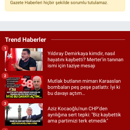
Gazete Haberleri hiçbir şekilde sorumlu tutulamaz.
Trend Haberler
1
Yıldıray Demirkaya kimdir, nasıl
hayatını kaybetti? Merter'in tanınan
ismi için taziye mesajı
2
Mutlak butlanın mimarı Karaaslan
bombaları peş peşe patlattı: İyi ki
bu davayı açtım…
3
Aziz Kocaoğlu'nun CHP'den
ayrılığına sert tepki: "Biz kaybettik
ama partimizi terk etmedik"