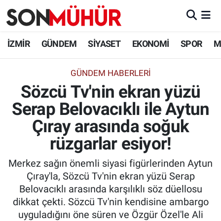
İzmir Nöbetçi Eczaneler
İZMİR
GÜNDEM
SİYASET
EKONOMİ
SPOR
M
İzmir Hava Durumu
GÜNDEM HABERLERI
Sözcü Tv'nin ekran yüzü
İzmir Namaz Vakitleri
Serap Belovacıklı ile Aytun
İzmir Trafik Yoğunluk Haritası
Çıray arasında soğuk
Süper Lig Puan Durumu ve Fikstür
rüzgarlar esiyor!
Merkez sağın önemli siyasi figürlerinden Aytun
Tüm Manşetler
Çıray'la, Sözcü Tv'nin ekran yüzü Serap
Belovacıklı arasında karşılıklı söz düellosu
Son Dakika Haberleri
dikkat çekti. Sözcü Tv'nin kendisine ambargo
uyguladığını öne süren ve Özgür Özel'le Ali
Haber Arşivi