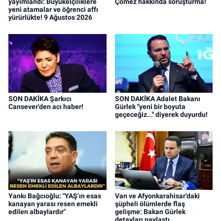
yayımlandı: Büyükelçiliklere
Çömez hakkında soruşturma!
yeni atamalar ve öğrenci affı
yürürlükte! 9 Ağustos 2026
SON DAKİKA Şarkıcı
SON DAKİKA Adalet Bakanı
Cansever'den acı haber!
Gürlek ''yeni bir boyuta
geçeceğiz...'' diyerek duyurdu!
Yankı Bağcıoğlu: "YAŞ’ın esas
Van ve Afyonkarahisar’daki
kanayan yarası resen emekli
şüpheli ölümlerde flaş
edilen albaylardır"
gelişme: Bakan Gürlek
detayları paylaştı