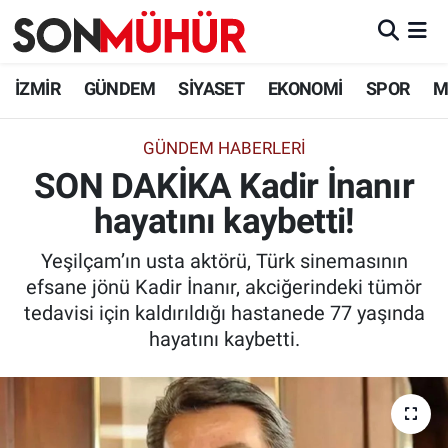
İzmir Nöbetçi Eczaneler
İZMİR
GÜNDEM
SİYASET
EKONOMİ
SPOR
M
İzmir Hava Durumu
GÜNDEM HABERLERI
SON DAKİKA Kadir İnanır
İzmir Namaz Vakitleri
hayatını kaybetti!
İzmir Trafik Yoğunluk Haritası
Yeşilçam’ın usta aktörü, Türk sinemasının
Süper Lig Puan Durumu ve Fikstür
efsane jönü Kadir İnanır, akciğerindeki tümör
tedavisi için kaldırıldığı hastanede 77 yaşında
Tüm Manşetler
hayatını kaybetti.
Son Dakika Haberleri
Haber Arşivi