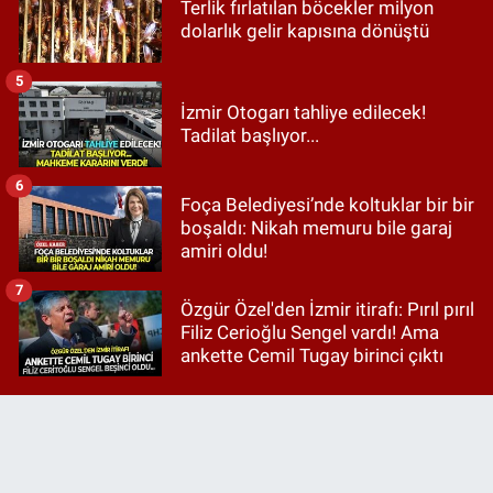
Terlik fırlatılan böcekler milyon
dolarlık gelir kapısına dönüştü
5
İzmir Otogarı tahliye edilecek!
Tadilat başlıyor...
6
Foça Belediyesi’nde koltuklar bir bir
boşaldı: Nikah memuru bile garaj
amiri oldu!
7
Özgür Özel'den İzmir itirafı: Pırıl pırıl
Filiz Cerioğlu Sengel vardı! Ama
ankette Cemil Tugay birinci çıktı