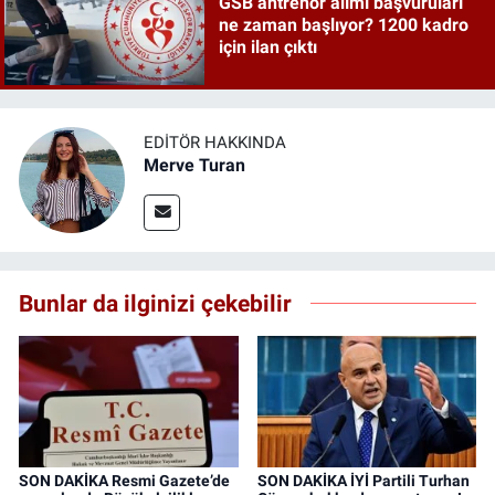
GSB antrenör alımı başvuruları
ne zaman başlıyor? 1200 kadro
için ilan çıktı
EDITÖR HAKKINDA
Merve Turan
Bunlar da ilginizi çekebilir
SON DAKİKA Resmi Gazete’de
SON DAKİKA İYİ Partili Turhan