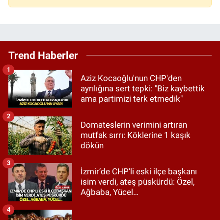
Trend Haberler
1
Aziz Kocaoğlu'nun CHP'den
ayrılığına sert tepki: "Biz kaybettik
ama partimizi terk etmedik"
2
Domateslerin verimini artıran
mutfak sırrı: Köklerine 1 kaşık
dökün
3
İzmir’de CHP’li eski ilçe başkanı
isim verdi, ateş püskürdü: Özel,
Ağbaba, Yücel…
4