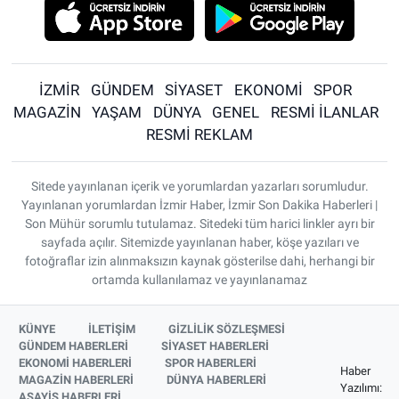
İZMİR
GÜNDEM
SİYASET
EKONOMİ
SPOR
MAGAZİN
YAŞAM
DÜNYA
GENEL
RESMİ İLANLAR
RESMİ REKLAM
Sitede yayınlanan içerik ve yorumlardan yazarları sorumludur.
Yayınlanan yorumlardan İzmir Haber, İzmir Son Dakika Haberleri |
Son Mühür sorumlu tutulamaz. Sitedeki tüm harici linkler ayrı bir
sayfada açılır. Sitemizde yayınlanan haber, köşe yazıları ve
fotoğraflar izin alınmaksızın kaynak gösterilse dahi, herhangi bir
ortamda kullanılamaz ve yayınlanamaz
KÜNYE
İLETİŞİM
GİZLİLİK SÖZLEŞMESİ
GÜNDEM HABERLERİ
SİYASET HABERLERİ
EKONOMİ HABERLERİ
SPOR HABERLERİ
Haber
MAGAZİN HABERLERİ
DÜNYA HABERLERİ
Yazılımı:
ASAYİŞ HABERLERİ