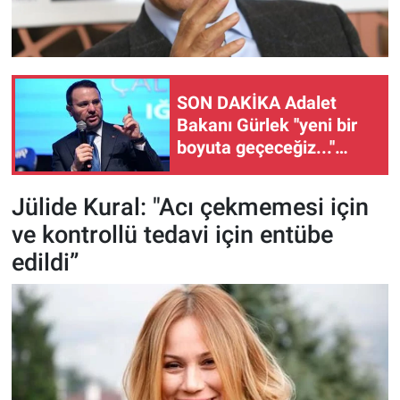
SON DAKİKA Adalet
Bakanı Gürlek ''yeni bir
boyuta geçeceğiz...''
diyerek duyurdu!
Jülide Kural: "Acı çekmemesi için
ve kontrollü tedavi için entübe
edildi”