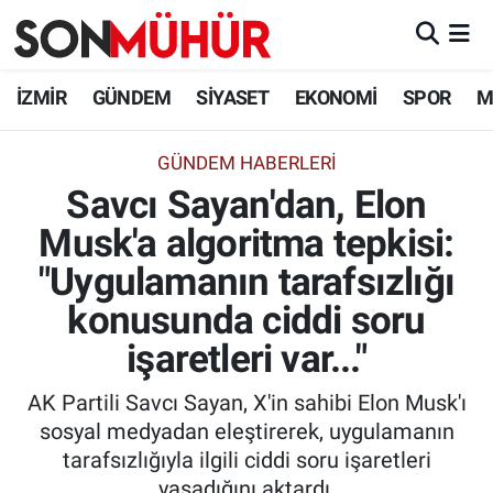
İzmir Nöbetçi Eczaneler
İZMİR
GÜNDEM
SİYASET
EKONOMİ
SPOR
M
İzmir Hava Durumu
GÜNDEM HABERLERI
Savcı Sayan'dan, Elon
İzmir Namaz Vakitleri
Musk'a algoritma tepkisi:
İzmir Trafik Yoğunluk Haritası
"Uygulamanın tarafsızlığı
Süper Lig Puan Durumu ve Fikstür
konusunda ciddi soru
işaretleri var..."
Tüm Manşetler
AK Partili Savcı Sayan, X'in sahibi Elon Musk'ı
Son Dakika Haberleri
sosyal medyadan eleştirerek, uygulamanın
tarafsızlığıyla ilgili ciddi soru işaretleri
Haber Arşivi
yaşadığını aktardı.