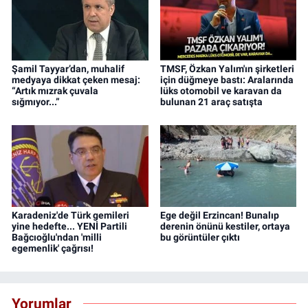
Şamil Tayyar’dan, muhalif
TMSF, Özkan Yalım'ın şirketleri
medyaya dikkat çeken mesaj:
için düğmeye bastı: Aralarında
“Artık mızrak çuvala
lüks otomobil ve karavan da
sığmıyor...”
bulunan 21 araç satışta
Karadeniz'de Türk gemileri
Ege değil Erzincan! Bunalıp
yine hedefte... YENİ Partili
derenin önünü kestiler, ortaya
Bağcıoğlu'ndan 'milli
bu görüntüler çıktı
egemenlik' çağrısı!
Yorumlar