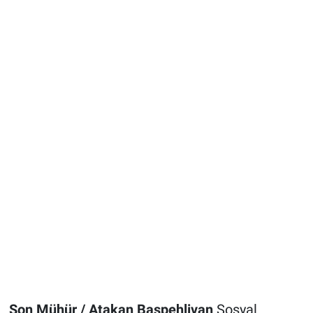
Son Mühür / Atakan Başpehlivan
Sosyal