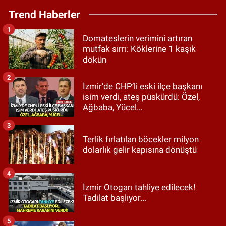
Trend Haberler
1
Domateslerin verimini artıran
mutfak sırrı: Köklerine 1 kaşık
dökün
2
İzmir’de CHP’li eski ilçe başkanı
isim verdi, ateş püskürdü: Özel,
Ağbaba, Yücel…
3
Terlik fırlatılan böcekler milyon
dolarlık gelir kapısına dönüştü
4
İzmir Otogarı tahliye edilecek!
Tadilat başlıyor...
5