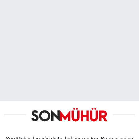
Son Mühür, İzmir’in dijital hafızası ve Ege Bölgesi'nin en