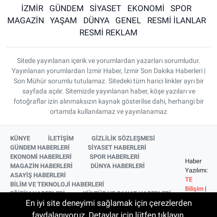
İZMİR
GÜNDEM
SİYASET
EKONOMİ
SPOR
MAGAZİN
YAŞAM
DÜNYA
GENEL
RESMİ İLANLAR
RESMİ REKLAM
Sitede yayınlanan içerik ve yorumlardan yazarları sorumludur.
Yayınlanan yorumlardan İzmir Haber, İzmir Son Dakika Haberleri |
Son Mühür sorumlu tutulamaz. Sitedeki tüm harici linkler ayrı bir
sayfada açılır. Sitemizde yayınlanan haber, köşe yazıları ve
fotoğraflar izin alınmaksızın kaynak gösterilse dahi, herhangi bir
ortamda kullanılamaz ve yayınlanamaz
KÜNYE
İLETİŞİM
GİZLİLİK SÖZLEŞMESİ
GÜNDEM HABERLERİ
SİYASET HABERLERİ
EKONOMİ HABERLERİ
SPOR HABERLERİ
Haber
MAGAZİN HABERLERİ
DÜNYA HABERLERİ
Yazılımı:
ASAYİŞ HABERLERİ
TE
BİLİM VE TEKNOLOJİ HABERLERİ
Bilişim
|
EĞİTİM HABERLERİ
KÜLTÜR VE SANAT HABERLERİ
Copyright
En iyi site deneyimi sağlamak için çerezlerden
SAĞLIK HABERLERİ
YAŞAM HABERLERİ
© 2026
YEREL HABERLER
İZMİR HABERLERİ
faydalanıyoruz. Detaylar için lütfen tıklayın.