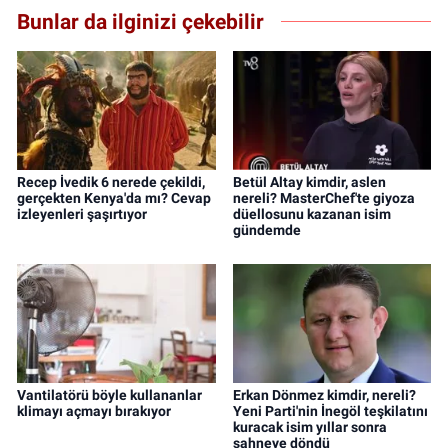
Bunlar da ilginizi çekebilir
Recep İvedik 6 nerede çekildi,
Betül Altay kimdir, aslen
gerçekten Kenya'da mı? Cevap
nereli? MasterChef'te giyoza
izleyenleri şaşırtıyor
düellosunu kazanan isim
gündemde
Vantilatörü böyle kullananlar
Erkan Dönmez kimdir, nereli?
klimayı açmayı bırakıyor
Yeni Parti'nin İnegöl teşkilatını
kuracak isim yıllar sonra
sahneye döndü