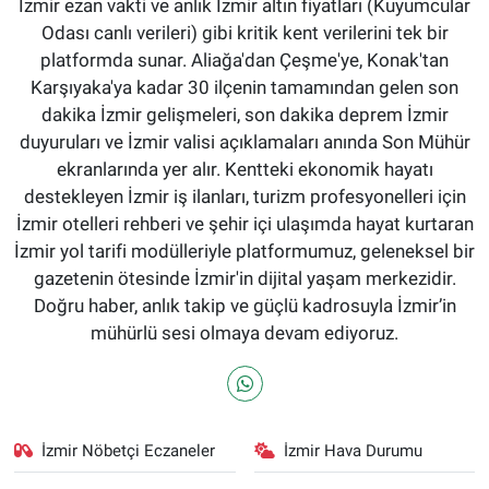
İzmir ezan vakti ve anlık İzmir altın fiyatları (Kuyumcular
Odası canlı verileri) gibi kritik kent verilerini tek bir
platformda sunar. Aliağa'dan Çeşme'ye, Konak'tan
Karşıyaka'ya kadar 30 ilçenin tamamından gelen son
dakika İzmir gelişmeleri, son dakika deprem İzmir
duyuruları ve İzmir valisi açıklamaları anında Son Mühür
ekranlarında yer alır. Kentteki ekonomik hayatı
destekleyen İzmir iş ilanları, turizm profesyonelleri için
İzmir otelleri rehberi ve şehir içi ulaşımda hayat kurtaran
İzmir yol tarifi modülleriyle platformumuz, geleneksel bir
gazetenin ötesinde İzmir'in dijital yaşam merkezidir.
Doğru haber, anlık takip ve güçlü kadrosuyla İzmir’in
mühürlü sesi olmaya devam ediyoruz.
İzmir Nöbetçi Eczaneler
İzmir Hava Durumu