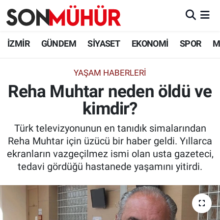
İzmir Nöbetçi Eczaneler
İZMİR
GÜNDEM
SİYASET
EKONOMİ
SPOR
M
İzmir Hava Durumu
YAŞAM HABERLERI
Reha Muhtar neden öldü ve
İzmir Namaz Vakitleri
kimdir?
İzmir Trafik Yoğunluk Haritası
Türk televizyonunun en tanıdık simalarından
Süper Lig Puan Durumu ve Fikstür
Reha Muhtar için üzücü bir haber geldi. Yıllarca
ekranların vazgeçilmez ismi olan usta gazeteci,
Tüm Manşetler
tedavi gördüğü hastanede yaşamını yitirdi.
Son Dakika Haberleri
Haber Arşivi