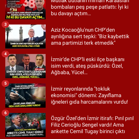
Mutlak butlanın mimarı Karaaslan
bombaları peş peşe patlattı: İyi ki
bu davayı açtım…
3
Aziz Kocaoğlu'nun CHP'den
ayrılığına sert tepki: "Biz kaybettik
ama partimizi terk etmedik"
4
İzmir’de CHP’li eski ilçe başkanı
isim verdi, ateş püskürdü: Özel,
Ağbaba, Yücel…
5
İzmir reyonlarında "tokluk
ekonomisi" dönemi: Zayıflama
iğneleri gıda harcamalarını vurdu!
6
Özgür Özel'den İzmir itirafı: Pırıl pırıl
Filiz Cerioğlu Sengel vardı! Ama
ankette Cemil Tugay birinci çıktı