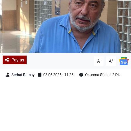
Paylaş
-
+
A
A
Serhat Ramay
03.06.2026 - 11:25
Okunma Süresi: 2 Dk