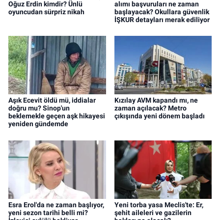
Oğuz Erdin kimdir? Ünlü
alımı başvuruları ne zaman
oyuncudan sürpriz nikah
başlayacak? Okullara güvenlik
İŞKUR detayları merak ediliyor
Aşık Ecevit öldü mü, iddialar
Kızılay AVM kapandı mı, ne
doğru mu? Sinop'un
zaman açılacak? Metro
beklemekle geçen aşk hikayesi
çıkışında yeni dönem başladı
yeniden gündemde
Esra Erol'da ne zaman başlıyor,
Yeni torba yasa Meclis'te: Er,
yeni sezon tarihi belli mi?
şehit aileleri ve gazilerin