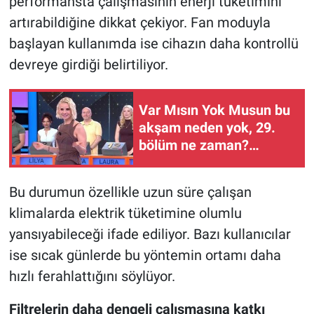
performansta çalışmasının enerji tüketimini
artırabildiğine dikkat çekiyor. Fan moduyla
başlayan kullanımda ise cihazın daha kontrollü
devreye girdiği belirtiliyor.
Var Mısın Yok Musun bu
akşam neden yok, 29.
bölüm ne zaman?
Fragman tarihi ele verdi
Bu durumun özellikle uzun süre çalışan
klimalarda elektrik tüketimine olumlu
yansıyabileceği ifade ediliyor. Bazı kullanıcılar
ise sıcak günlerde bu yöntemin ortamı daha
hızlı ferahlattığını söylüyor.
Filtrelerin daha dengeli çalışmasına katkı