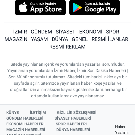
İZMİR
GÜNDEM
SİYASET
EKONOMİ
SPOR
MAGAZİN
YAŞAM
DÜNYA
GENEL
RESMİ İLANLAR
RESMİ REKLAM
Sitede yayınlanan içerik ve yorumlardan yazarları sorumludur.
Yayınlanan yorumlardan İzmir Haber, İzmir Son Dakika Haberleri |
Son Mühür sorumlu tutulamaz. Sitedeki tüm harici linkler ayrı bir
sayfada açılır. Sitemizde yayınlanan haber, köşe yazıları ve
fotoğraflar izin alınmaksızın kaynak gösterilse dahi, herhangi bir
ortamda kullanılamaz ve yayınlanamaz
KÜNYE
İLETİŞİM
GİZLİLİK SÖZLEŞMESİ
GÜNDEM HABERLERİ
SİYASET HABERLERİ
EKONOMİ HABERLERİ
SPOR HABERLERİ
Haber
MAGAZİN HABERLERİ
DÜNYA HABERLERİ
Yazılımı: