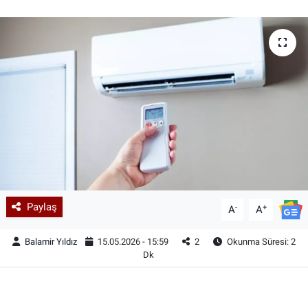
Paylaş
-
+
A
A
Balamir Yıldız
15.05.2026 - 15:59
2
Okunma Süresi: 2
Dk