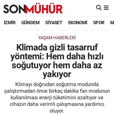
İzmir Nöbetçi Eczaneler
İZMİR
GÜNDEM
SİYASET
EKONOMİ
SPOR
M
İzmir Hava Durumu
YAŞAM HABERLERI
Klimada gizli tasarruf
İzmir Namaz Vakitleri
yöntemi: Hem daha hızlı
İzmir Trafik Yoğunluk Haritası
soğutuyor hem daha az
Süper Lig Puan Durumu ve Fikstür
yakıyor
Klimayı doğrudan soğutma modunda
Tüm Manşetler
çalıştırmadan önce birkaç dakika fan modunun
kullanılması enerji tüketimini azaltıyor ve
Son Dakika Haberleri
cihazın daha verimli çalışmasına yardımcı
oluyor.
Haber Arşivi