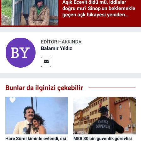
Aşık Ecevit öldü mü, iddialar
doğru mu? Sinop'un beklemekle
geçen aşk hikayesi yeniden
gündemde
EDITÖR HAKKINDA
Balamir Yıldız
Bunlar da ilginizi çekebilir
Hare Sürel kiminle evlendi, eşi
MEB 30 bin güvenlik görevlisi