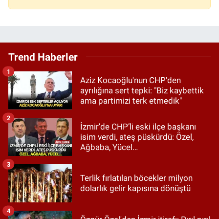
Trend Haberler
1
Aziz Kocaoğlu'nun CHP'den
ayrılığına sert tepki: "Biz kaybettik
ama partimizi terk etmedik"
2
İzmir’de CHP’li eski ilçe başkanı
isim verdi, ateş püskürdü: Özel,
Ağbaba, Yücel…
3
Terlik fırlatılan böcekler milyon
dolarlık gelir kapısına dönüştü
4