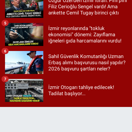
Özgür Özel'den İzmir itirafı: Pırıl pırıl
Filiz Cerioğlu Sengel vardı! Ama
ankette Cemil Tugay birinci çıktı
5
İzmir reyonlarında "tokluk
ekonomisi" dönemi: Zayıflama
iğneleri gıda harcamalarını vurdu!
6
Sahil Güvenlik Komutanlığı Uzman
Erbaş alımı başvurusu nasıl yapılır?
2026 başvuru şartları neler?
7
İzmir Otogarı tahliye edilecek!
Tadilat başlıyor...