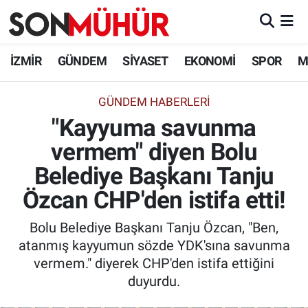
İzmir Nöbetçi Eczaneler
İZMİR
GÜNDEM
SİYASET
EKONOMİ
SPOR
M
İzmir Hava Durumu
GÜNDEM HABERLERI
"Kayyuma savunma
İzmir Namaz Vakitleri
vermem" diyen Bolu
İzmir Trafik Yoğunluk Haritası
Belediye Başkanı Tanju
Süper Lig Puan Durumu ve Fikstür
Özcan CHP'den istifa etti!
Bolu Belediye Başkanı Tanju Özcan, "Ben,
Tüm Manşetler
atanmış kayyumun sözde YDK'sına savunma
vermem." diyerek CHP'den istifa ettiğini
Son Dakika Haberleri
duyurdu.
Haber Arşivi