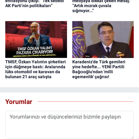
enflasyonu çıkışı: “Tek sebebi
medyaya dikkat çeken mesaj:
AK Parti’nin politikaları”
“Artık mızrak çuvala
sığmıyor...”
TMSF, Özkan Yalım'ın şirketleri
Karadeniz'de Türk gemileri
için düğmeye bastı: Aralarında
yine hedefte... YENİ Partili
lüks otomobil ve karavan da
Bağcıoğlu'ndan 'milli
bulunan 21 araç satışta
egemenlik' çağrısı!
Yorumlar