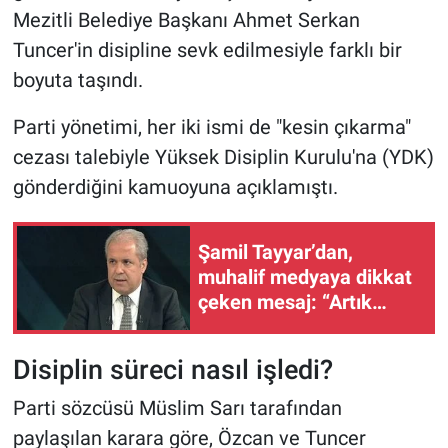
Mezitli Belediye Başkanı Ahmet Serkan
Tuncer'in disipline sevk edilmesiyle farklı bir
boyuta taşındı.
Parti yönetimi, her iki ismi de "kesin çıkarma"
cezası talebiyle Yüksek Disiplin Kurulu'na (YDK)
gönderdiğini kamuoyuna açıklamıştı.
Şamil Tayyar’dan,
muhalif medyaya dikkat
çeken mesaj: “Artık
mızrak çuvala
sığmıyor...”
Disiplin süreci nasıl işledi?
Parti sözcüsü Müslim Sarı tarafından
paylaşılan karara göre, Özcan ve Tuncer