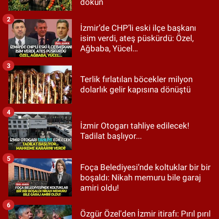
dökün
2
İzmir’de CHP’li eski ilçe başkanı
isim verdi, ateş püskürdü: Özel,
Ağbaba, Yücel…
3
Terlik fırlatılan böcekler milyon
dolarlık gelir kapısına dönüştü
4
İzmir Otogarı tahliye edilecek!
Tadilat başlıyor...
5
Foça Belediyesi’nde koltuklar bir bir
boşaldı: Nikah memuru bile garaj
amiri oldu!
6
Özgür Özel'den İzmir itirafı: Pırıl pırıl