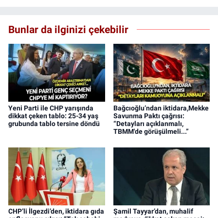
Bunlar da ilginizi çekebilir
Yeni Parti ile CHP yarışında
Bağcıoğlu’ndan iktidara,Mekke
dikkat çeken tablo: 25-34 yaş
Savunma Paktı çağrısı:
grubunda tablo tersine döndü
“Detayları açıklanmalı,
TBMM'de görüşülmeli...”
CHP’li İlgezdi’den, iktidara gıda
Şamil Tayyar’dan, muhalif