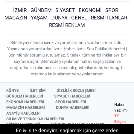
İZMİR
GÜNDEM
SİYASET
EKONOMİ
SPOR
MAGAZİN
YAŞAM
DÜNYA
GENEL
RESMİ İLANLAR
RESMİ REKLAM
Sitede yayınlanan içerik ve yorumlardan yazarları sorumludur.
Yayınlanan yorumlardan İzmir Haber, İzmir Son Dakika Haberleri |
Son Mühür sorumlu tutulamaz. Sitedeki tüm harici linkler ayrı bir
sayfada açılır. Sitemizde yayınlanan haber, köşe yazıları ve
fotoğraflar izin alınmaksızın kaynak gösterilse dahi, herhangi bir
ortamda kullanılamaz ve yayınlanamaz
KÜNYE
İLETİŞİM
GİZLİLİK SÖZLEŞMESİ
GÜNDEM HABERLERİ
SİYASET HABERLERİ
EKONOMİ HABERLERİ
SPOR HABERLERİ
Haber
MAGAZİN HABERLERİ
DÜNYA HABERLERİ
Yazılımı:
ASAYİŞ HABERLERİ
TE
BİLİM VE TEKNOLOJİ HABERLERİ
Bilişim
|
EĞİTİM HABERLERİ
KÜLTÜR VE SANAT HABERLERİ
Copyright
En iyi site deneyimi sağlamak için çerezlerden
SAĞLIK HABERLERİ
YAŞAM HABERLERİ
© 2026