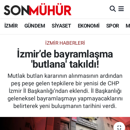
İzmir Nöbetçi Eczaneler
İZMİR
GÜNDEM
SİYASET
EKONOMİ
SPOR
M
İzmir Hava Durumu
İZMIR HABERLERI
İzmir’de bayramlaşma
İzmir Namaz Vakitleri
'butlana' takıldı!
İzmir Trafik Yoğunluk Haritası
Mutlak butlan kararının alınmasının ardından
Süper Lig Puan Durumu ve Fikstür
peş peşe gelen tepkilere bir yenisi de CHP
İzmir İl Başkanlığı’ndan eklendi. İl Başkanlığı
Tüm Manşetler
geleneksel bayramlaşmayı yapmayacaklarını
belirterek yeni buluşmanın tarihini verdi.
Son Dakika Haberleri
Haber Arşivi