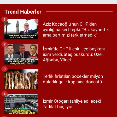
Trend Haberler
1
Aziz Kocaoğlu'nun CHP'den
ayrılığına sert tepki: "Biz kaybettik
ama partimizi terk etmedik"
2
İzmir’de CHP’li eski ilçe başkanı
isim verdi, ateş püskürdü: Özel,
Ağbaba, Yücel…
3
Terlik fırlatılan böcekler milyon
dolarlık gelir kapısına dönüştü
4
İzmir Otogarı tahliye edilecek!
Tadilat başlıyor...