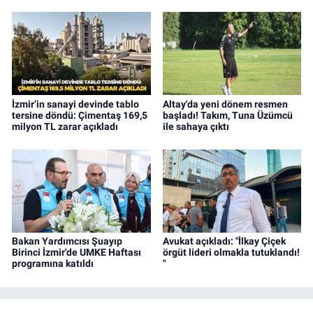
İzmir’in sanayi devinde tablo
Altay'da yeni dönem resmen
tersine döndü: Çimentaş 169,5
başladı! Takım, Tuna Üzümcü
milyon TL zarar açıkladı
ile sahaya çıktı
Bakan Yardımcısı Şuayıp
Avukat açıkladı: "İlkay Çiçek
Birinci İzmir'de UMKE Haftası
örgüt lideri olmakla tutuklandı!
programına katıldı
"