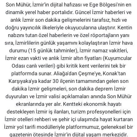
Son Mühür, İzmir’in dijital hafızası ve Ege Bölgesi'nin en
dinamik yerel haber portalıdır. Güncel İzmir haberleri ve
anlık İzmir son dakika gelişmelerini tarafsız, hızlı ve
doğru yayıncılık ilkeleriyle okuyucularına ulaştırır. Kentin
nabzını tutan özel haberlerin ve özel röportajların yanı
sıra, İzmirlilerin günlük yaşamını kolaylaştıran İzmir hava
durumu (15 günlük tahminler), İzmir namaz vakitleri,
İzmir ezan vakti ve anlık İzmir altın fiyatları (Kuyumcular
Odası canlı verileri) gibi kritik kent verilerini tek bir
platformda sunar. Aliağa'dan Çeşme'ye, Konak'tan
Karşıyaka'ya kadar 30 ilçenin tamamından gelen son
dakika İzmir gelişmeleri, son dakika deprem İzmir
duyuruları ve İzmir valisi açıklamaları anında Son Mühür
ekranlarında yer alır. Kentteki ekonomik hayatı
destekleyen İzmir iş ilanları, turizm profesyonelleri için
İzmir otelleri rehberi ve şehir içi ulaşımda hayat kurtaran
İzmir yol tarifi modülleriyle platformumuz, geleneksel bir
gazetenin ötesinde İzmir'in dijital yaşam merkezidir.