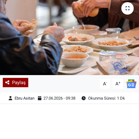
Paylaş
-
+
A
A
Ebru Asitan
27.06.2026 - 09:38
Okunma Süresi: 1 Dk