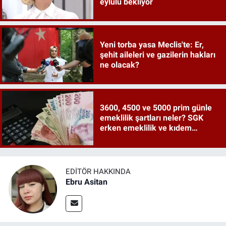
eylülü bekliyor
Yeni torba yasa Meclis'te: Er,
şehit aileleri ve gazilerin hakları
ne olacak?
3600, 4500 ve 5000 prim günle
emeklilik şartları neler? SGK
erken emeklilik ve kıdem
tazminatı ayrıntıları
EDITÖR HAKKINDA
Ebru Asitan