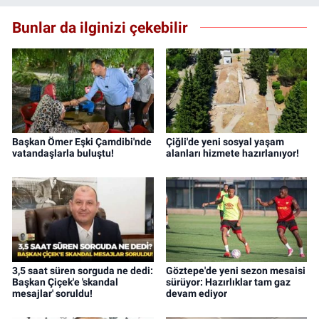
Bunlar da ilginizi çekebilir
Başkan Ömer Eşki Çamdibi'nde
Çiğli'de yeni sosyal yaşam
vatandaşlarla buluştu!
alanları hizmete hazırlanıyor!
3,5 saat süren sorguda ne dedi:
Göztepe'de yeni sezon mesaisi
Başkan Çiçek'e 'skandal
sürüyor: Hazırlıklar tam gaz
mesajlar' soruldu!
devam ediyor