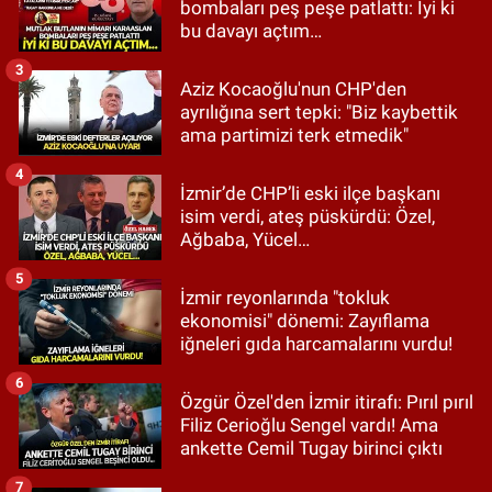
bombaları peş peşe patlattı: İyi ki
bu davayı açtım…
3
Aziz Kocaoğlu'nun CHP'den
ayrılığına sert tepki: "Biz kaybettik
ama partimizi terk etmedik"
4
İzmir’de CHP’li eski ilçe başkanı
isim verdi, ateş püskürdü: Özel,
Ağbaba, Yücel…
5
İzmir reyonlarında "tokluk
ekonomisi" dönemi: Zayıflama
iğneleri gıda harcamalarını vurdu!
6
Özgür Özel'den İzmir itirafı: Pırıl pırıl
Filiz Cerioğlu Sengel vardı! Ama
ankette Cemil Tugay birinci çıktı
7