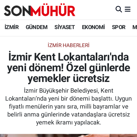
İzmir Nöbetçi Eczaneler
İZMİR
GÜNDEM
SİYASET
EKONOMİ
SPOR
M
İzmir Hava Durumu
İZMIR HABERLERI
İzmir Kent Lokantaları'nda
İzmir Namaz Vakitleri
yeni dönem! Özel günlerde
İzmir Trafik Yoğunluk Haritası
yemekler ücretsiz
Süper Lig Puan Durumu ve Fikstür
İzmir Büyükşehir Belediyesi, Kent
Lokantaları'nda yeni bir dönemi başlattı. Uygun
Tüm Manşetler
fiyatlı menülerin yanı sıra, milli bayramlar ve
belirli anma günlerinde vatandaşlara ücretsiz
Son Dakika Haberleri
yemek ikramı yapılacak.
Haber Arşivi