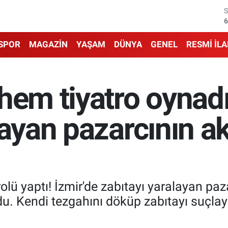
6
1
SPOR
MAGAZİN
YAŞAM
DÜNYA
GENEL
RESMİ İL
6
4
hem tiyatro oynadı
5
layan pazarcının a
6
ü yaptı! İzmir'de zabıtayı yaralayan paz
u. Kendi tezgahını döküp zabıtayı suçla