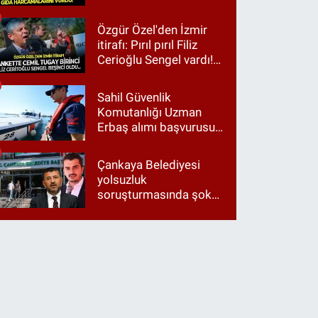
iğneleri gıda
harcamalarını vurdu!
Özgür Özel'den İzmir
itirafı: Pırıl pırıl Filiz
Cerioğlu Sengel vardı!
Ama ankette Cemil
Tugay birinci çıktı
Sahil Güvenlik
Komutanlığı Uzman
Erbaş alımı başvurusu
nasıl yapılır? 2026
başvuru şartları neler?
Çankaya Belediyesi
yolsuzluk
soruşturmasında şok
itiraf: "Belediyeyi Veli
Ağbaba yönetiyordu..."