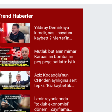
Trend Haberler
Yıldıray Demirkaya
kimdir, nasıl hayatını
kaybetti? Merter'in
tanınan ismi için taziye
mesajı
Mutlak butlanın mimarı
Karaaslan bombaları
peş peşe patlattı: İyi ki
bu davayı açtım…
Aziz Kocaoğlu'nun
CHP'den ayrılığına sert
tepki: "Biz kaybettik
ama partimizi terk
etmedik"
İzmir reyonlarında
"tokluk ekonomisi"
dönemi: Zayıflama