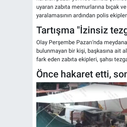
uyaran zabıta memurlarına bıçak ve k
yaralamasının ardından polis ekipleri
Tartışma "İzinsiz tez
Olay Perşembe Pazarı'nda meydana g
bulunmayan bir kişi, başkasına ait a
fark eden zabıta ekipleri, şahsı tez
Önce hakaret etti, so