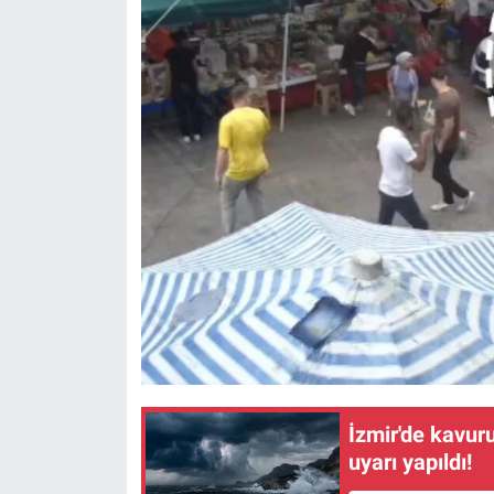
İzmir'de kavuruc
uyarı yapıldı!