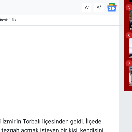
-
+
A
A
5
esi: 1 Dk
6
7
İzmir'in Torbalı ilçesinden geldi. İlçede
 tezgah açmak isteyen bir kişi, kendisini