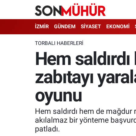
İzmir Nöbetçi Eczaneler
İZMİR
GÜNDEM
SİYASET
EKONOMİ
İzmir Hava Durumu
TORBALI HABERLERI
Hem saldırdı 
İzmir Namaz Vakitleri
zabıtayı yara
İzmir Trafik Yoğunluk Haritası
Süper Lig Puan Durumu ve Fikstür
oyunu
Tüm Manşetler
Hem saldırdı hem de mağdur rol
Son Dakika Haberleri
akılalmaz bir yönteme başvurd
patladı.
Haber Arşivi