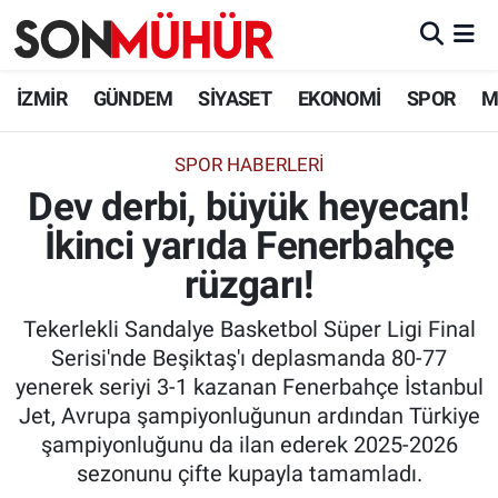
İzmir Nöbetçi Eczaneler
İZMİR
GÜNDEM
SİYASET
EKONOMİ
SPOR
M
İzmir Hava Durumu
SPOR HABERLERI
Dev derbi, büyük heyecan!
İzmir Namaz Vakitleri
İkinci yarıda Fenerbahçe
İzmir Trafik Yoğunluk Haritası
rüzgarı!
Süper Lig Puan Durumu ve Fikstür
Tekerlekli Sandalye Basketbol Süper Ligi Final
Serisi'nde Beşiktaş'ı deplasmanda 80-77
Tüm Manşetler
yenerek seriyi 3-1 kazanan Fenerbahçe İstanbul
Jet, Avrupa şampiyonluğunun ardından Türkiye
Son Dakika Haberleri
şampiyonluğunu da ilan ederek 2025-2026
sezonunu çifte kupayla tamamladı.
Haber Arşivi