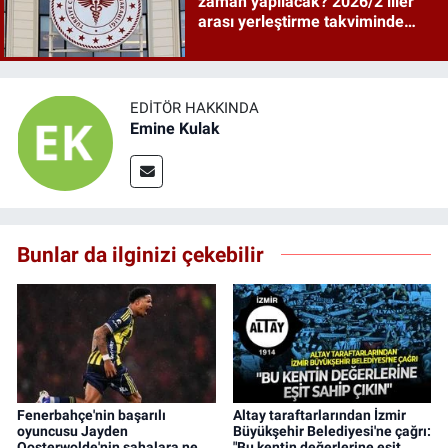
zaman yapılacak? 2026/2 iller
arası yerleştirme takviminde
tarihler netleşti
EDITÖR HAKKINDA
Emine Kulak
Bunlar da ilginizi çekebilir
Fenerbahçe'nin başarılı
Altay taraftarlarından İzmir
oyuncusu Jayden
Büyükşehir Belediyesi'ne çağrı:
Oosterwolde'nin sahalara ne
"Bu kentin değerlerine eşit