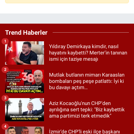
Trend Haberler
1
Yıldıray Demirkaya kimdir, nasıl
hayatını kaybetti? Merter'in tanınan
ismi için taziye mesajı
2
Mutlak butlanın mimarı Karaaslan
bombaları peş peşe patlattı: İyi ki
bu davayı açtım…
3
Aziz Kocaoğlu'nun CHP'den
ayrılığına sert tepki: "Biz kaybettik
ama partimizi terk etmedik"
4
İzmir’de CHP’li eski ilçe başkanı