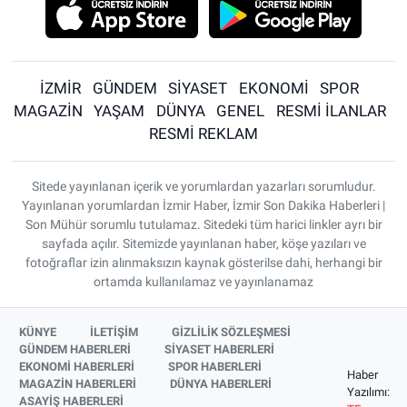
İZMİR
GÜNDEM
SİYASET
EKONOMİ
SPOR
MAGAZİN
YAŞAM
DÜNYA
GENEL
RESMİ İLANLAR
RESMİ REKLAM
Sitede yayınlanan içerik ve yorumlardan yazarları sorumludur.
Yayınlanan yorumlardan İzmir Haber, İzmir Son Dakika Haberleri |
Son Mühür sorumlu tutulamaz. Sitedeki tüm harici linkler ayrı bir
sayfada açılır. Sitemizde yayınlanan haber, köşe yazıları ve
fotoğraflar izin alınmaksızın kaynak gösterilse dahi, herhangi bir
ortamda kullanılamaz ve yayınlanamaz
KÜNYE
İLETİŞİM
GİZLİLİK SÖZLEŞMESİ
GÜNDEM HABERLERİ
SİYASET HABERLERİ
EKONOMİ HABERLERİ
SPOR HABERLERİ
Haber
MAGAZİN HABERLERİ
DÜNYA HABERLERİ
Yazılımı:
ASAYİŞ HABERLERİ