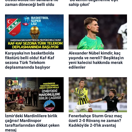
zaman döneceği belli oldu
sahip çıkın"
Karşıyaka'nın basketbolda
Alexander Nübel kimdir, kaç
fikstürü belli oldu! Kaf-Kaf
yaşında ve nereli? Beşiktaş'ın
sezona Türk Telekom
yeni kalecisi hakkında merak
deplasmanında başlıyor
edilenler
İzmir'deki Mardinlilere birlik
Fenerbahçe Sturm Graz maç
çağrısı! Mardinspor
özeti 2-0 Rövanş ne zaman?
taraftarlarından dikkat çeken
Kadıköy'de 2-0'lık avantaj
mesaj