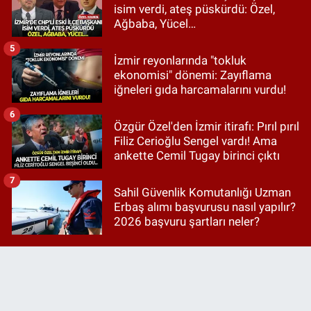
isim verdi, ateş püskürdü: Özel,
Ağbaba, Yücel…
5
İzmir reyonlarında "tokluk
ekonomisi" dönemi: Zayıflama
iğneleri gıda harcamalarını vurdu!
6
Özgür Özel'den İzmir itirafı: Pırıl pırıl
Filiz Cerioğlu Sengel vardı! Ama
ankette Cemil Tugay birinci çıktı
7
Sahil Güvenlik Komutanlığı Uzman
Erbaş alımı başvurusu nasıl yapılır?
2026 başvuru şartları neler?