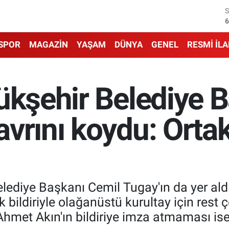
6
6
SPOR
MAGAZİN
YAŞAM
DÜNYA
GENEL
RESMİ İL
1
6
ükşehir Belediye 
4
vrını koydu: Ortak 
5
lediye Başkanı Cemil Tugay'ın da yer ald
 bildiriyle olağanüstü kurultay için rest ç
hmet Akın'ın bildiriye imza atmaması ise 