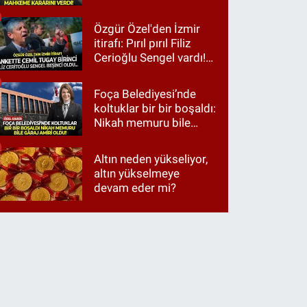
Özgür Özel'den İzmir
itirafı: Pırıl pırıl Filiz
Cerioğlu Sengel vardı!
Ama ankette Cemil
Tugay birinci çıktı
Foça Belediyesi’nde
koltuklar bir bir boşaldı:
Nikah memuru bile
garaj amiri oldu!
Altın neden yükseliyor,
altın yükselmeye
devam eder mi?