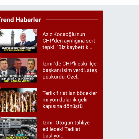
Trend Haberler
Aziz Kocaoğlu'nun
CHP'den ayrılığına sert
tepki: "Biz kaybettik
ama partimizi terk
etmedik"
İzmir’de CHP’li eski ilçe
başkanı isim verdi, ateş
püskürdü: Özel,
Ağbaba, Yücel…
Terlik fırlatılan böcekler
milyon dolarlık gelir
kapısına dönüştü
İzmir Otogarı tahliye
edilecek! Tadilat
başlıyor...