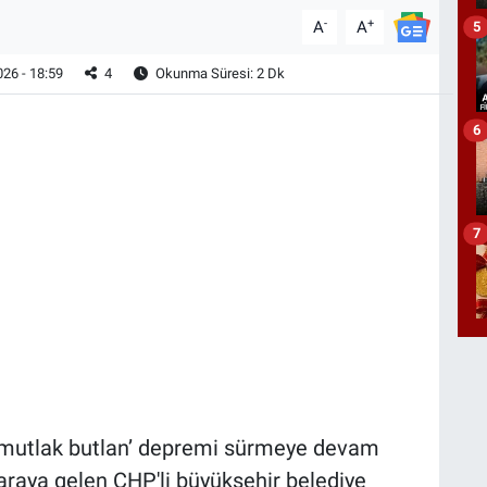
-
+
A
A
5
26 - 18:59
4
Okunma Süresi: 2 Dk
6
7
‘mutlak butlan’ depremi sürmeye devam
araya gelen CHP'li büyükşehir belediye