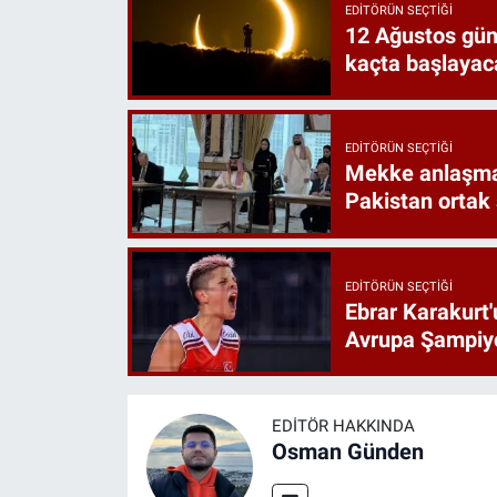
EDITÖRÜN SEÇTIĞI
12 Ağustos gün
kaçta başlayac
EDITÖRÜN SEÇTIĞI
Mekke anlaşmas
Pakistan ortak
EDITÖRÜN SEÇTIĞI
Ebrar Karakurt'
Avrupa Şampiyo
EDITÖR HAKKINDA
Osman Günden