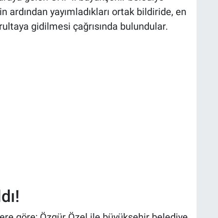
in ardından yayımladıkları ortak bildiride, en
ultaya gidilmesi çağrısında bulundular.
dı!
ere göre; Özgür Özel ile büyükşehir belediye