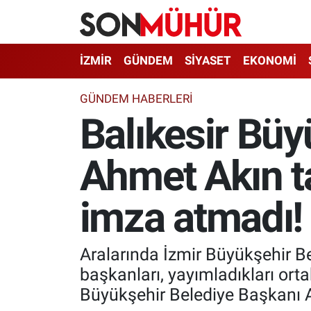
İzmir Nöbetçi Eczaneler
İZMİR
GÜNDEM
SİYASET
EKONOMİ
İzmir Hava Durumu
GÜNDEM HABERLERI
Balıkesir Büy
İzmir Namaz Vakitleri
Ahmet Akın ta
İzmir Trafik Yoğunluk Haritası
Süper Lig Puan Durumu ve Fikstür
imza atmadı!
Tüm Manşetler
Aralarında İzmir Büyükşehir Be
Son Dakika Haberleri
başkanları, yayımladıkları ortak
Büyükşehir Belediye Başkanı A
Haber Arşivi