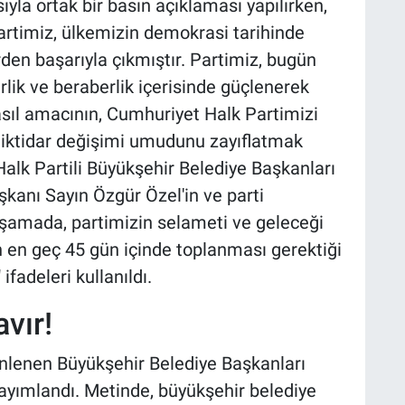
yla ortak bir basın açıklaması yapılırken,
partimiz, ülkemizin demokrasi tarihinde
en başarıyla çıkmıştır. Partimiz, bugün
lik ve beraberlik içerisinde güçlenerek
 asıl amacının, Cumhuriyet Halk Partimizi
 iktidar değişimi umudunu zayıflatmak
alk Partili Büyükşehir Belediye Başkanları
şkanı Sayın Özgür Özel'in ve parti
aşamada, partimizin selameti ve geleceği
n en geç 45 gün içinde toplanması gerektiği
adeleri kullanıldı.
vır!
lenen Büyükşehir Belediye Başkanları
yayımlandı. Metinde, büyükşehir belediye