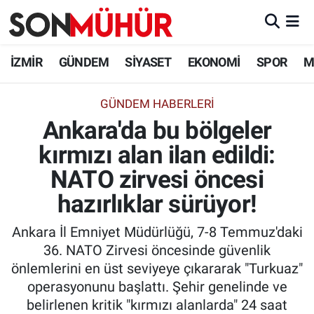
İzmir Nöbetçi Eczaneler
İZMİR
GÜNDEM
SİYASET
EKONOMİ
SPOR
M
İzmir Hava Durumu
GÜNDEM HABERLERI
Ankara'da bu bölgeler
İzmir Namaz Vakitleri
kırmızı alan ilan edildi:
İzmir Trafik Yoğunluk Haritası
NATO zirvesi öncesi
Süper Lig Puan Durumu ve Fikstür
hazırlıklar sürüyor!
Ankara İl Emniyet Müdürlüğü, 7-8 Temmuz'daki
Tüm Manşetler
36. NATO Zirvesi öncesinde güvenlik
önlemlerini en üst seviyeye çıkararak "Turkuaz"
Son Dakika Haberleri
operasyonunu başlattı. Şehir genelinde ve
belirlenen kritik "kırmızı alanlarda" 24 saat
Haber Arşivi