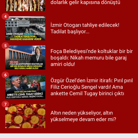
dolarlık gelir kapısına dönüştü
4
İzmir Otogarı tahliye edilecek!
Tadilat başlıyor...
5
Foça Belediyesi’nde koltuklar bir bir
boşaldı: Nikah memuru bile garaj
amiri oldu!
6
Özgür Özel'den İzmir itirafı: Pırıl pırıl
Filiz Cerioğlu Sengel vardı! Ama
ankette Cemil Tugay birinci çıktı
7
Altın neden yükseliyor, altın
yükselmeye devam eder mi?