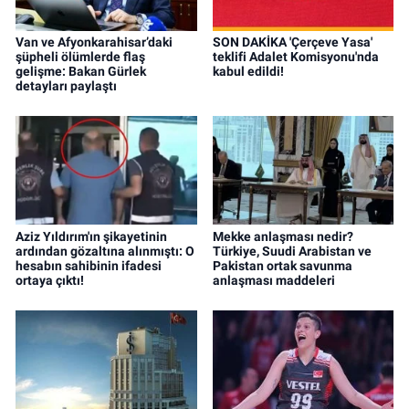
Van ve Afyonkarahisar’daki
SON DAKİKA 'Çerçeve Yasa'
şüpheli ölümlerde flaş
teklifi Adalet Komisyonu'nda
gelişme: Bakan Gürlek
kabul edildi!
detayları paylaştı
Aziz Yıldırım'ın şikayetinin
Mekke anlaşması nedir?
ardından gözaltına alınmıştı: O
Türkiye, Suudi Arabistan ve
hesabın sahibinin ifadesi
Pakistan ortak savunma
ortaya çıktı!
anlaşması maddeleri