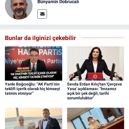
Bünyamin Dobrucalı
Bunlar da ilginizi çekebilir
Yankı Bağcıoğlu: ‘’AK Parti’nin
Sevda Erdan Kılıç'tan 'Çerçeve
teklifi içerik olarak hiç kimseyi
Yasa' açıklaması: "İmzamız
tatmin etmiyor’’
açık bir çek değil, tarihi
sorumluluktur"