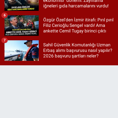
ekonomisi" dönemi: Zayıflama
iğneleri gıda harcamalarını vurdu!
6
Özgür Özel'den İzmir itirafı: Pırıl pırıl
Filiz Cerioğlu Sengel vardı! Ama
ankette Cemil Tugay birinci çıktı
7
Sahil Güvenlik Komutanlığı Uzman
Erbaş alımı başvurusu nasıl yapılır?
2026 başvuru şartları neler?