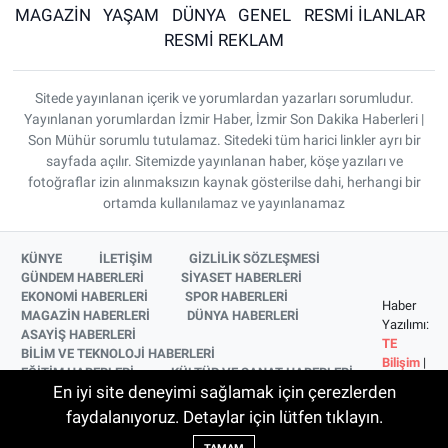
MAGAZİN
YAŞAM
DÜNYA
GENEL
RESMİ İLANLAR
RESMİ REKLAM
Sitede yayınlanan içerik ve yorumlardan yazarları sorumludur.
Yayınlanan yorumlardan İzmir Haber, İzmir Son Dakika Haberleri |
Son Mühür sorumlu tutulamaz. Sitedeki tüm harici linkler ayrı bir
sayfada açılır. Sitemizde yayınlanan haber, köşe yazıları ve
fotoğraflar izin alınmaksızın kaynak gösterilse dahi, herhangi bir
ortamda kullanılamaz ve yayınlanamaz
KÜNYE
İLETİŞİM
GİZLİLİK SÖZLEŞMESİ
GÜNDEM HABERLERİ
SİYASET HABERLERİ
EKONOMİ HABERLERİ
SPOR HABERLERİ
Haber
MAGAZİN HABERLERİ
DÜNYA HABERLERİ
Yazılımı:
ASAYİŞ HABERLERİ
TE
BİLİM VE TEKNOLOJİ HABERLERİ
Bilişim
|
EĞİTİM HABERLERİ
KÜLTÜR VE SANAT HABERLERİ
Copyright
En iyi site deneyimi sağlamak için çerezlerden
SAĞLIK HABERLERİ
YAŞAM HABERLERİ
© 2026
YEREL HABERLER
İZMİR HABERLERİ
faydalanıyoruz. Detaylar için lütfen tıklayın.
SİNEMA VE TELEVİZYON HABERLERİ