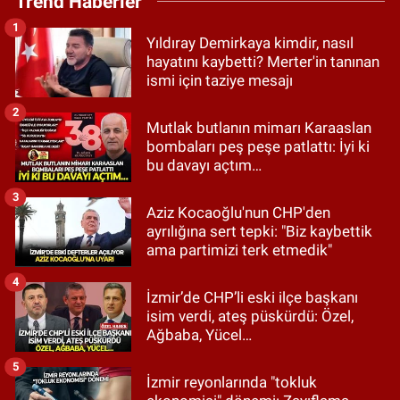
Trend Haberler
1
Yıldıray Demirkaya kimdir, nasıl
hayatını kaybetti? Merter'in tanınan
ismi için taziye mesajı
2
Mutlak butlanın mimarı Karaaslan
bombaları peş peşe patlattı: İyi ki
bu davayı açtım…
3
Aziz Kocaoğlu'nun CHP'den
ayrılığına sert tepki: "Biz kaybettik
ama partimizi terk etmedik"
4
İzmir’de CHP’li eski ilçe başkanı
isim verdi, ateş püskürdü: Özel,
Ağbaba, Yücel…
5
İzmir reyonlarında "tokluk