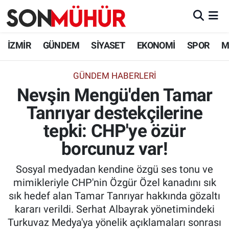
İzmir Nöbetçi Eczaneler
İZMİR
GÜNDEM
SİYASET
EKONOMİ
SPOR
M
İzmir Hava Durumu
GÜNDEM HABERLERI
Nevşin Mengü'den Tamar
İzmir Namaz Vakitleri
Tanrıyar destekçilerine
İzmir Trafik Yoğunluk Haritası
tepki: CHP'ye özür
Süper Lig Puan Durumu ve Fikstür
borcunuz var!
Sosyal medyadan kendine özgü ses tonu ve
Tüm Manşetler
mimikleriyle CHP'nin Özgür Özel kanadını sık
sık hedef alan Tamar Tanrıyar hakkında gözaltı
Son Dakika Haberleri
kararı verildi. Serhat Albayrak yönetimindeki
Turkuvaz Medya'ya yönelik açıklamaları sonrası
Haber Arşivi