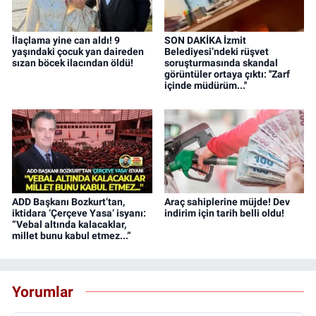
İlaçlama yine can aldı! 9
SON DAKİKA İzmit
yaşındaki çocuk yan daireden
Belediyesi’ndeki rüşvet
sızan böcek ilacından öldü!
soruşturmasında skandal
görüntüler ortaya çıktı: ''Zarf
içinde müdürüm...''
ADD Başkanı Bozkurt’tan,
Araç sahiplerine müjde! Dev
iktidara ‘Çerçeve Yasa’ isyanı:
indirim için tarih belli oldu!
“Vebal altında kalacaklar,
millet bunu kabul etmez...”
Yorumlar