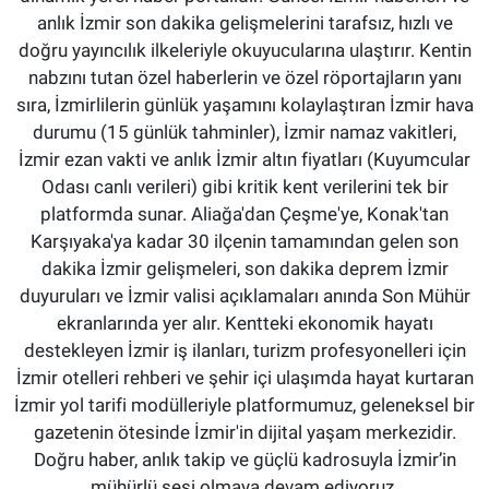
anlık İzmir son dakika gelişmelerini tarafsız, hızlı ve
doğru yayıncılık ilkeleriyle okuyucularına ulaştırır. Kentin
nabzını tutan özel haberlerin ve özel röportajların yanı
sıra, İzmirlilerin günlük yaşamını kolaylaştıran İzmir hava
durumu (15 günlük tahminler), İzmir namaz vakitleri,
İzmir ezan vakti ve anlık İzmir altın fiyatları (Kuyumcular
Odası canlı verileri) gibi kritik kent verilerini tek bir
platformda sunar. Aliağa'dan Çeşme'ye, Konak'tan
Karşıyaka'ya kadar 30 ilçenin tamamından gelen son
dakika İzmir gelişmeleri, son dakika deprem İzmir
duyuruları ve İzmir valisi açıklamaları anında Son Mühür
ekranlarında yer alır. Kentteki ekonomik hayatı
destekleyen İzmir iş ilanları, turizm profesyonelleri için
İzmir otelleri rehberi ve şehir içi ulaşımda hayat kurtaran
İzmir yol tarifi modülleriyle platformumuz, geleneksel bir
gazetenin ötesinde İzmir'in dijital yaşam merkezidir.
Doğru haber, anlık takip ve güçlü kadrosuyla İzmir’in
mühürlü sesi olmaya devam ediyoruz.