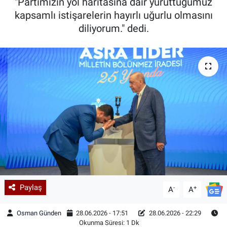
"Partimizin yol haritasına dair yürüttüğümüz
kapsamlı istişarelerin hayırlı uğurlu olmasını
diliyorum." dedi.
Paylaş
-
+
A
A
Osman Günden
28.06.2026 - 17:51
28.06.2026 - 22:29
Okunma Süresi: 1 Dk