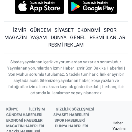
İZMİR
GÜNDEM
SİYASET
EKONOMİ
SPOR
MAGAZİN
YAŞAM
DÜNYA
GENEL
RESMİ İLANLAR
RESMİ REKLAM
Sitede yayınlanan içerik ve yorumlardan yazarları sorumludur.
Yayınlanan yorumlardan İzmir Haber, İzmir Son Dakika Haberleri |
Son Mühür sorumlu tutulamaz. Sitedeki tüm harici linkler ayrı bir
sayfada açılır. Sitemizde yayınlanan haber, köşe yazıları ve
fotoğraflar izin alınmaksızın kaynak gösterilse dahi, herhangi bir
ortamda kullanılamaz ve yayınlanamaz
KÜNYE
İLETİŞİM
GİZLİLİK SÖZLEŞMESİ
GÜNDEM HABERLERİ
SİYASET HABERLERİ
EKONOMİ HABERLERİ
SPOR HABERLERİ
Haber
MAGAZİN HABERLERİ
DÜNYA HABERLERİ
Yazılımı:
ASAYİŞ HABERLERİ