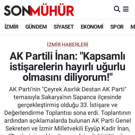
İzmir Nöbetçi Eczaneler
İZMİR
GÜNDEM
SİYASET
EKONOMİ
SPOR
M
İzmir Hava Durumu
İZMIR HABERLERI
AK Partili İnan: "Kapsamlı
İzmir Namaz Vakitleri
istişarelerin hayırlı uğurlu
İzmir Trafik Yoğunluk Haritası
olmasını diliyorum!"
Süper Lig Puan Durumu ve Fikstür
AK Parti'nin "Çeyrek Asırlık Destan AK Parti"
temasıyla Sakarya'nın Sapanca ilçesinde
Tüm Manşetler
gerçekleştirmiş olduğu 33. İstişare ve
Değerlendirme Toplantısı sona erdi. Toplantının
Son Dakika Haberleri
ardından açıklamalarda bulunan AK Parti Genel
Sekreteri ve İzmir Milletvekili Eyyüp Kadir İnan,
Haber Arşivi