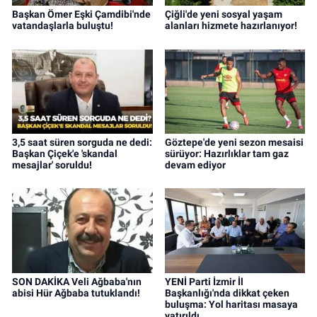
Başkan Ömer Eşki Çamdibi'nde
Çiğli'de yeni sosyal yaşam
vatandaşlarla buluştu!
alanları hizmete hazırlanıyor!
3,5 saat süren sorguda ne dedi:
Göztepe'de yeni sezon mesaisi
Başkan Çiçek'e 'skandal
sürüyor: Hazırlıklar tam gaz
mesajlar' soruldu!
devam ediyor
SON DAKİKA Veli Ağbaba'nın
YENİ Parti İzmir İl
abisi Hür Ağbaba tutuklandı!
Başkanlığı'nda dikkat çeken
buluşma: Yol haritası masaya
yatırıldı