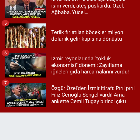
isim verdi, ateş püskürdü: Özel,
Ağbaba, Yücel…
5
Terlik fırlatılan böcekler milyon
dolarlık gelir kapısına dönüştü
6
İzmir reyonlarında "tokluk
ekonomisi" dönemi: Zayıflama
iğneleri gıda harcamalarını vurdu!
7
Özgür Özel'den İzmir itirafı: Pırıl pırıl
Filiz Cerioğlu Sengel vardı! Ama
ankette Cemil Tugay birinci çıktı