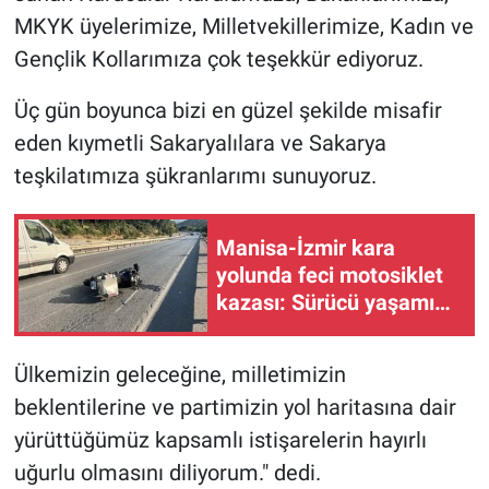
MKYK üyelerimize, Milletvekillerimize, Kadın ve
Gençlik Kollarımıza çok teşekkür ediyoruz.
Üç gün boyunca bizi en güzel şekilde misafir
eden kıymetli Sakaryalılara ve Sakarya
teşkilatımıza şükranlarımı sunuyoruz.
Manisa-İzmir kara
yolunda feci motosiklet
kazası: Sürücü yaşamını
yitirdi!
Ülkemizin geleceğine, milletimizin
beklentilerine ve partimizin yol haritasına dair
yürüttüğümüz kapsamlı istişarelerin hayırlı
uğurlu olmasını diliyorum." dedi.