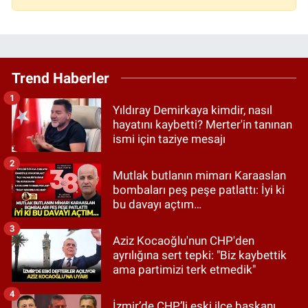
Trend Haberler
1
Yıldıray Demirkaya kimdir, nasıl
hayatını kaybetti? Merter'in tanınan
ismi için taziye mesajı
2
Mutlak butlanın mimarı Karaaslan
bombaları peş peşe patlattı: İyi ki
bu davayı açtım…
3
Aziz Kocaoğlu'nun CHP'den
ayrılığına sert tepki: "Biz kaybettik
ama partimizi terk etmedik"
4
İzmir’de CHP’li eski ilçe başkanı