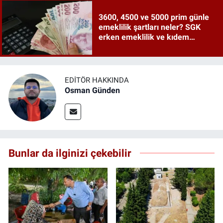
3600, 4500 ve 5000 prim günle
emeklilik şartları neler? SGK
erken emeklilik ve kıdem
tazminatı ayrıntıları
EDITÖR HAKKINDA
Osman Günden
Bunlar da ilginizi çekebilir