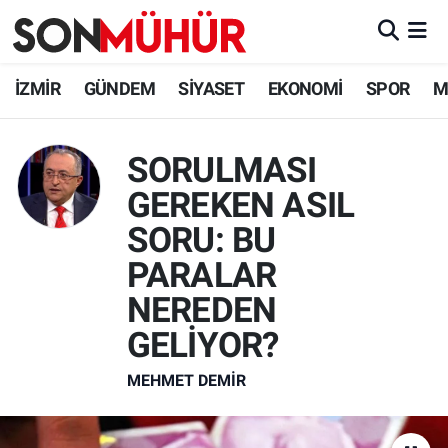
İzmir Nöbetçi Eczaneler
İZMİR
GÜNDEM
SİYASET
EKONOMİ
SPOR
M
İzmir Hava Durumu
SORULMASI
İzmir Namaz Vakitleri
GEREKEN ASIL
İzmir Trafik Yoğunluk Haritası
SORU: BU
PARALAR
Süper Lig Puan Durumu ve Fikstür
NEREDEN
Tüm Manşetler
GELİYOR?
MEHMET DEMIR
Son Dakika Haberleri
Haber Arşivi