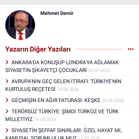
Mehmet Demir
Yazarın Diğer Yazıları
ANKARA'DA KONUŞUP LONDRA'YA AĞLAMAK:
SİYASETİN ŞİKAYETÇİ ÇOCUKLARI
02.07.2026
AVRUPA'NIN GEÇ GELEN İTİRAFI: TÜRKİYE'NİN
KURTULUŞ REÇETESİ
19.06.2026
GEÇMİŞİN EN AĞIR FATURASI: KEŞKE
05.06.2026
TERÖRSÜZ TÜRKİYE: ŞİMDİ TÜRKÜZ VE TÜRK
MİLLETİYİZ
19.05.2026
SİYASETİN ŞEFFAF SINIRLARI: ÖZEL HAYAT MI,
KAMUSAL SORUMLULUK MU?
13.05.2026