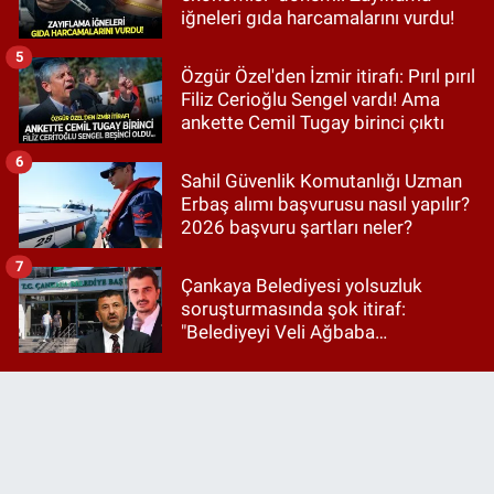
iğneleri gıda harcamalarını vurdu!
5
Özgür Özel'den İzmir itirafı: Pırıl pırıl
Filiz Cerioğlu Sengel vardı! Ama
ankette Cemil Tugay birinci çıktı
6
Sahil Güvenlik Komutanlığı Uzman
Erbaş alımı başvurusu nasıl yapılır?
2026 başvuru şartları neler?
7
Çankaya Belediyesi yolsuzluk
soruşturmasında şok itiraf:
"Belediyeyi Veli Ağbaba
yönetiyordu..."