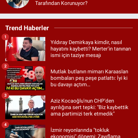
Tarafından Korunuyor?
Trend Haberler
1
Yıldıray Demirkaya kimdir, nasıl
hayatını kaybetti? Merter'in tanınan
ismi için taziye mesajı
2
Mutlak butlanın mimarı Karaaslan
bombaları peş peşe patlattı: İyi ki
bu davayı açtım…
3
Aziz Kocaoğlu'nun CHP'den
ayrılığına sert tepki: "Biz kaybettik
ama partimizi terk etmedik"
4
İzmir reyonlarında "tokluk
ekonomisi" dönemi: Zayıflama