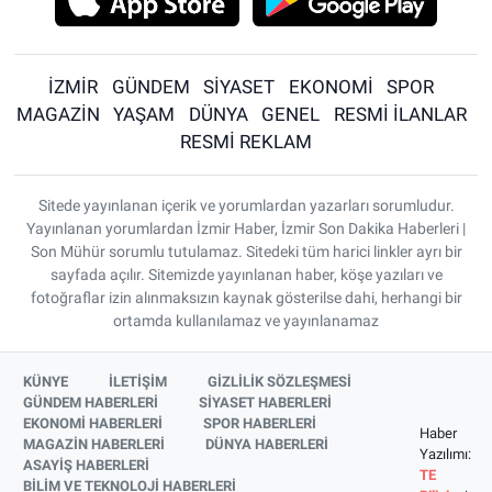
İZMİR
GÜNDEM
SİYASET
EKONOMİ
SPOR
MAGAZİN
YAŞAM
DÜNYA
GENEL
RESMİ İLANLAR
RESMİ REKLAM
Sitede yayınlanan içerik ve yorumlardan yazarları sorumludur.
Yayınlanan yorumlardan İzmir Haber, İzmir Son Dakika Haberleri |
Son Mühür sorumlu tutulamaz. Sitedeki tüm harici linkler ayrı bir
sayfada açılır. Sitemizde yayınlanan haber, köşe yazıları ve
fotoğraflar izin alınmaksızın kaynak gösterilse dahi, herhangi bir
ortamda kullanılamaz ve yayınlanamaz
KÜNYE
İLETİŞİM
GİZLİLİK SÖZLEŞMESİ
GÜNDEM HABERLERİ
SİYASET HABERLERİ
EKONOMİ HABERLERİ
SPOR HABERLERİ
Haber
MAGAZİN HABERLERİ
DÜNYA HABERLERİ
Yazılımı:
ASAYİŞ HABERLERİ
TE
BİLİM VE TEKNOLOJİ HABERLERİ