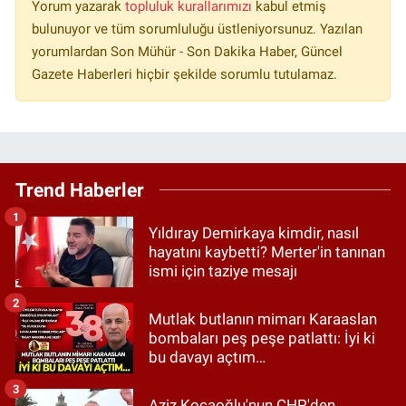
Yorum yazarak
topluluk kurallarımızı
kabul etmiş
bulunuyor ve tüm sorumluluğu üstleniyorsunuz. Yazılan
yorumlardan Son Mühür - Son Dakika Haber, Güncel
Gazete Haberleri hiçbir şekilde sorumlu tutulamaz.
Trend Haberler
1
Yıldıray Demirkaya kimdir, nasıl
hayatını kaybetti? Merter'in tanınan
ismi için taziye mesajı
2
Mutlak butlanın mimarı Karaaslan
bombaları peş peşe patlattı: İyi ki
bu davayı açtım…
3
Aziz Kocaoğlu'nun CHP'den