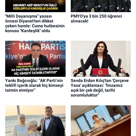
''Milli Dayanışma'' yasası
PMYO'ya 3 bin 250 öğrenci
öncesi Diyanet'ten dikkat
alınacak!
çeken hamle: Cuma hutbesinin
konusu "Kardeşlik" oldu
Yankı Bağcıoğlu: ‘’AK Parti’nin
Sevda Erdan Kılıç'tan 'Çerçeve
teklifi içerik olarak hiç kimseyi
Yasa' açıklaması: "İmzamız
tatmin etmiyor’’
açık bir çek değil, tarihi
sorumluluktur"