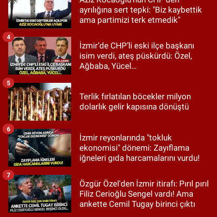
ayrılığına sert tepki: "Biz kaybettik
ama partimizi terk etmedik"
4
İzmir’de CHP’li eski ilçe başkanı
isim verdi, ateş püskürdü: Özel,
Ağbaba, Yücel…
5
Terlik fırlatılan böcekler milyon
dolarlık gelir kapısına dönüştü
6
İzmir reyonlarında "tokluk
ekonomisi" dönemi: Zayıflama
iğneleri gıda harcamalarını vurdu!
7
Özgür Özel'den İzmir itirafı: Pırıl pırıl
Filiz Cerioğlu Sengel vardı! Ama
ankette Cemil Tugay birinci çıktı