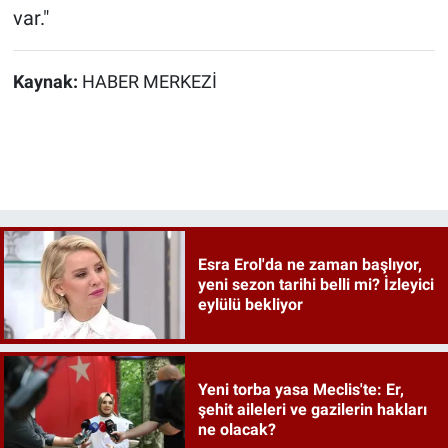
var."
Kaynak:
HABER MERKEZİ
Esra Erol'da ne zaman başlıyor,
yeni sezon tarihi belli mi? İzleyici
eylülü bekliyor
Yeni torba yasa Meclis'te: Er,
şehit aileleri ve gazilerin hakları
ne olacak?