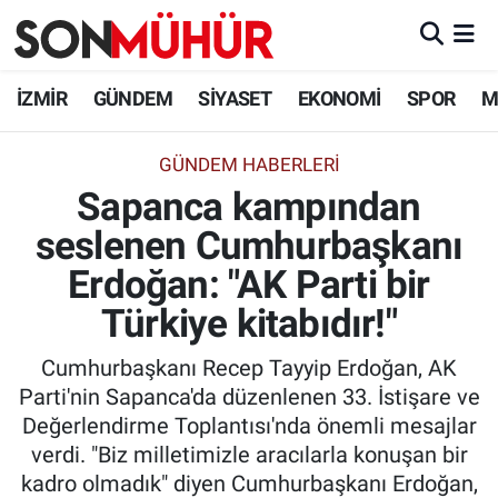
İzmir Nöbetçi Eczaneler
İZMİR
GÜNDEM
SİYASET
EKONOMİ
SPOR
M
İzmir Hava Durumu
GÜNDEM HABERLERI
Sapanca kampından
İzmir Namaz Vakitleri
seslenen Cumhurbaşkanı
İzmir Trafik Yoğunluk Haritası
Erdoğan: "AK Parti bir
Süper Lig Puan Durumu ve Fikstür
Türkiye kitabıdır!"
Cumhurbaşkanı Recep Tayyip Erdoğan, AK
Tüm Manşetler
Parti'nin Sapanca'da düzenlenen 33. İstişare ve
Değerlendirme Toplantısı'nda önemli mesajlar
Son Dakika Haberleri
verdi. "Biz milletimizle aracılarla konuşan bir
kadro olmadık" diyen Cumhurbaşkanı Erdoğan,
Haber Arşivi