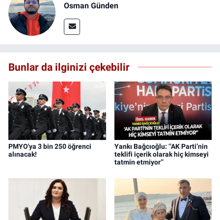
Osman Günden
Bunlar da ilginizi çekebilir
PMYO'ya 3 bin 250 öğrenci
Yankı Bağcıoğlu: ‘’AK Parti’nin
alınacak!
teklifi içerik olarak hiç kimseyi
tatmin etmiyor’’