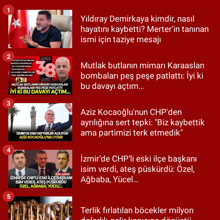
1
Yıldıray Demirkaya kimdir, nasıl
hayatını kaybetti? Merter'in tanınan
ismi için taziye mesajı
2
Mutlak butlanın mimarı Karaaslan
bombaları peş peşe patlattı: İyi ki
bu davayı açtım…
3
Aziz Kocaoğlu'nun CHP'den
ayrılığına sert tepki: "Biz kaybettik
ama partimizi terk etmedik"
4
İzmir’de CHP’li eski ilçe başkanı
isim verdi, ateş püskürdü: Özel,
Ağbaba, Yücel…
5
Terlik fırlatılan böcekler milyon