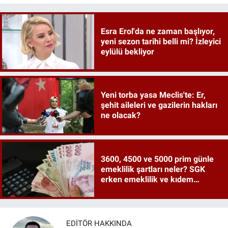
Esra Erol'da ne zaman başlıyor,
yeni sezon tarihi belli mi? İzleyici
eylülü bekliyor
Yeni torba yasa Meclis'te: Er,
şehit aileleri ve gazilerin hakları
ne olacak?
3600, 4500 ve 5000 prim günle
emeklilik şartları neler? SGK
erken emeklilik ve kıdem
tazminatı ayrıntıları
EDITÖR HAKKINDA