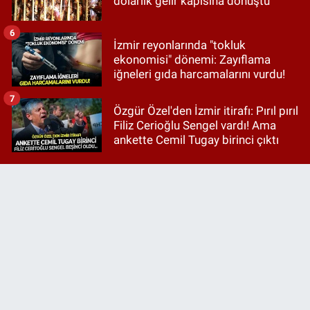
dolarlık gelir kapısına dönüştü
6
İzmir reyonlarında "tokluk
ekonomisi" dönemi: Zayıflama
iğneleri gıda harcamalarını vurdu!
7
Özgür Özel'den İzmir itirafı: Pırıl pırıl
Filiz Cerioğlu Sengel vardı! Ama
ankette Cemil Tugay birinci çıktı