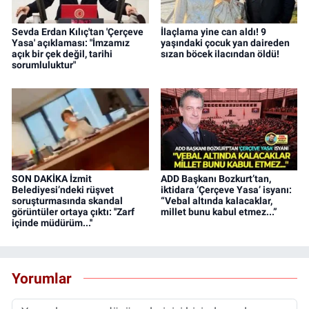
Sevda Erdan Kılıç'tan 'Çerçeve
İlaçlama yine can aldı! 9
Yasa' açıklaması: "İmzamız
yaşındaki çocuk yan daireden
açık bir çek değil, tarihi
sızan böcek ilacından öldü!
sorumluluktur"
SON DAKİKA İzmit
ADD Başkanı Bozkurt’tan,
Belediyesi’ndeki rüşvet
iktidara ‘Çerçeve Yasa’ isyanı:
soruşturmasında skandal
“Vebal altında kalacaklar,
görüntüler ortaya çıktı: ''Zarf
millet bunu kabul etmez...”
içinde müdürüm...''
Yorumlar