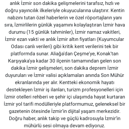
anlık İzmir son dakika gelişmelerini tarafsız, hızlı ve
doğru yayıncılık ilkeleriyle okuyucularına ulaştırır. Kentin
nabzını tutan özel haberlerin ve özel röportajların yanı
sıra, İzmirlilerin günlük yaşamını kolaylaştıran İzmir hava
durumu (15 günlük tahminler), İzmir namaz vakitleri,
İzmir ezan vakti ve anlık İzmir altın fiyatları (Kuyumcular
Odası canlı verileri) gibi kritik kent verilerini tek bir
platformda sunar. Aliağa'dan Çeşme'ye, Konak'tan
Karşıyaka'ya kadar 30 ilçenin tamamından gelen son
dakika İzmir gelişmeleri, son dakika deprem İzmir
duyuruları ve İzmir valisi açıklamaları anında Son Mühür
ekranlarında yer alır. Kentteki ekonomik hayatı
destekleyen İzmir iş ilanları, turizm profesyonelleri için
İzmir otelleri rehberi ve şehir içi ulaşımda hayat kurtaran
İzmir yol tarifi modülleriyle platformumuz, geleneksel bir
gazetenin ötesinde İzmir'in dijital yaşam merkezidir.
Doğru haber, anlık takip ve güçlü kadrosuyla İzmir’in
mühürlü sesi olmaya devam ediyoruz.