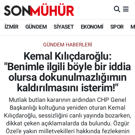
İzmir Nöbetçi Eczaneler
İZMİR
GÜNDEM
SİYASET
EKONOMİ
SPOR
M
İzmir Hava Durumu
GÜNDEM HABERLERI
Kemal Kılıçdaroğlu:
İzmir Namaz Vakitleri
"Benimle ilgili böyle bir iddia
İzmir Trafik Yoğunluk Haritası
olursa dokunulmazlığımın
Süper Lig Puan Durumu ve Fikstür
kaldırılmasını isterim!"
Mutlak butlan kararının ardından CHP Genel
Tüm Manşetler
Başkanlığı koltuğuna yeniden oturan Kemal
Kılıçdaroğlu, sessizliğini canlı yayında bozarken,
Son Dakika Haberleri
dikkat çeken açıklamalarda da bulundu. Özgür
Özel'e yakın milletvekilleri hakkında fezlekenin
Haber Arşivi