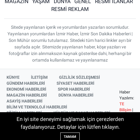
MAGAZİN
YAŞAM
DÜNYA
GENEL
RESMİ İLANLAR
RESMİ REKLAM
Sitede yayınlanan içerik ve yorumlardan yazarları sorumludur.
Yayınlanan yorumlardan İzmir Haber, İzmir Son Dakika Haberleri |
Son Mühür sorumlu tutulamaz. Sitedeki tüm harici linkler ayrı bir
sayfada açılır. Sitemizde yayınlanan haber, köşe yazıları ve
fotoğraflar izin alınmaksızın kaynak gösterilse dahi, herhangi bir
ortamda kullanılamaz ve yayınlanamaz
KÜNYE
İLETİŞİM
GİZLİLİK SÖZLEŞMESİ
GÜNDEM HABERLERİ
SİYASET HABERLERİ
EKONOMİ HABERLERİ
SPOR HABERLERİ
Haber
MAGAZİN HABERLERİ
DÜNYA HABERLERİ
Yazılımı:
ASAYİŞ HABERLERİ
TE
BİLİM VE TEKNOLOJİ HABERLERİ
Bilişim
|
EĞİTİM HABERLERİ
KÜLTÜR VE SANAT HABERLERİ
Copyright
En iyi site deneyimi sağlamak için çerezlerden
SAĞLIK HABERLERİ
YAŞAM HABERLERİ
© 2026
YEREL HABERLER
İZMİR HABERLERİ
faydalanıyoruz. Detaylar için lütfen tıklayın.
SİNEMA VE TELEVİZYON HABERLERİ
TAMAM