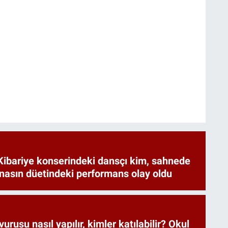
Kibariye konserindeki dansçı kim, sahnede
nasın düetindeki performans olay oldu
rusu nasıl yapılır, kimler katılabilir? Okul