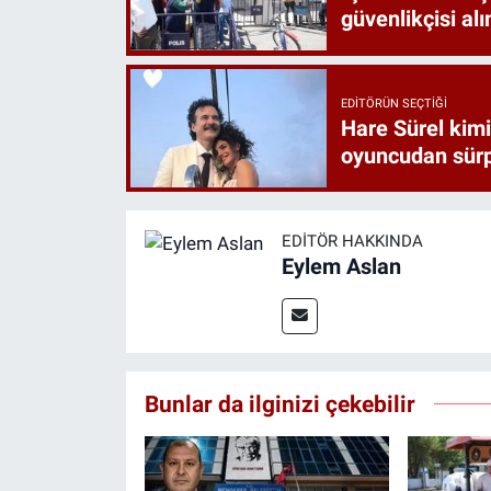
güvenlikçisi alı
EDITÖRÜN SEÇTIĞI
Hare Sürel kimi
oyuncudan sürp
EDITÖR HAKKINDA
Eylem Aslan
Bunlar da ilginizi çekebilir