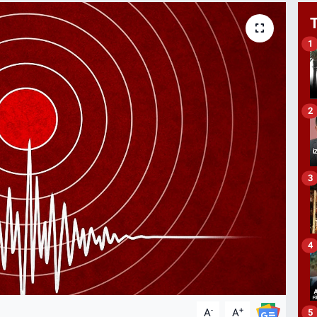
1
2
3
4
-
+
A
A
5