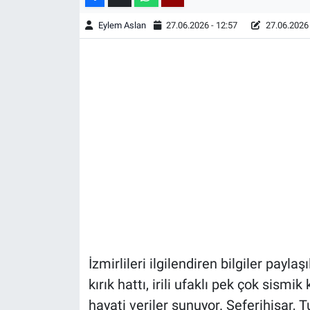
Eylem Aslan
27.06.2026 - 12:57
27.06.2026 
İzmirlileri ilgilendiren bilgiler payla
kırık hattı, irili ufaklı pek çok sism
hayati veriler sunuyor. Seferihisar, 