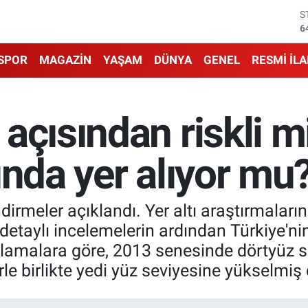
G
6
B
1
SPOR
MAGAZİN
YAŞAM
DÜNYA
GENEL
RESMİ İL
B
6
D
4
açısından riskli mi
E
5
S
ında yer alıyor mu
6
ndirmeler açıklandı. Yer altı araştırmala
detaylı incelemelerin ardından Türkiye'nin
ıklamalara göre, 2013 senesinde dörtyüz 
erle birlikte yedi yüz seviyesine yükselmiş