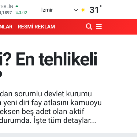
°
RAM ALTIN
31
İzmir
574.81
%1.44
İST100
3.887
%64
ANLAR
RESMİ REKLAM
ITCOIN
4.360,53
%-0.76
OLAR
7,7069
%0.17
? En tehlikeli
URO
5,0265
%0.01
TERLİN
?
4,1897
%0.02
rından sorumlu devlet kurumu
 yeni diri fay atlasını kamuoyu
seksen beş adet olan aktif
 durumda. İşte tüm detaylar...