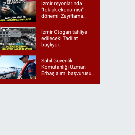
Tugay birinci çıktı
İzmir reyonlarında
"tokluk ekonomisi"
dönemi: Zayıflama
iğneleri gıda
harcamalarını vurdu!
İzmir Otogarı tahliye
edilecek! Tadilat
başlıyor...
Sahil Güvenlik
Komutanlığı Uzman
Erbaş alımı başvurusu
nasıl yapılır? 2026
başvuru şartları neler?