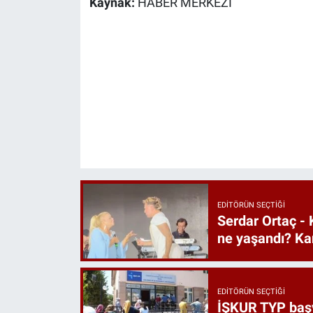
Kaynak:
HABER MERKEZİ
EDITÖRÜN SEÇTIĞI
Serdar Ortaç - 
ne yaşandı? Ka
EDITÖRÜN SEÇTIĞI
İŞKUR TYP başvu