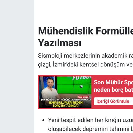
Mühendislik Formülle
Yazılması
Sismoloji merkezlerinin akademik rap
çizgi, İzmir’deki kentsel dönüşüm ve 
Son Mühür Spor
neden borç ba
İçeriği Görüntüle
Yeni tespit edilen her kırığın uz
oluşabilecek depremin tahmini b