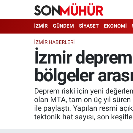
İzmir Nöbetçi Eczaneler
İZMİR
GÜNDEM
SİYASET
EKONOMİ
İzmir Hava Durumu
İZMIR HABERLERI
İzmir deprem 
İzmir Namaz Vakitleri
bölgeler aras
İzmir Trafik Yoğunluk Haritası
Süper Lig Puan Durumu ve Fikstür
Deprem riski için yeni değerle
Tüm Manşetler
olan MTA, tam on üç yıl süren 
ile paylaştı. Yapılan resmi aç
Son Dakika Haberleri
tektonik hat sayısı, son keşifl
Haber Arşivi