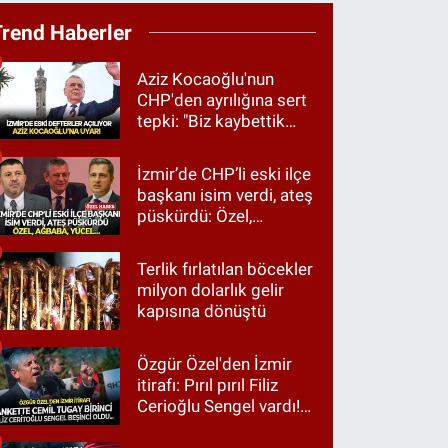
Trend Haberler
Aziz Kocaoğlu'nun
CHP'den ayrılığına sert
tepki: "Biz kaybettik
ama partimizi terk
etmedik"
İzmir’de CHP’li eski ilçe
başkanı isim verdi, ateş
püskürdü: Özel,
Ağbaba, Yücel…
Terlik fırlatılan böcekler
milyon dolarlık gelir
kapısına dönüştü
Özgür Özel'den İzmir
itirafı: Pırıl pırıl Filiz
Cerioğlu Sengel vardı!
Ama ankette Cemil