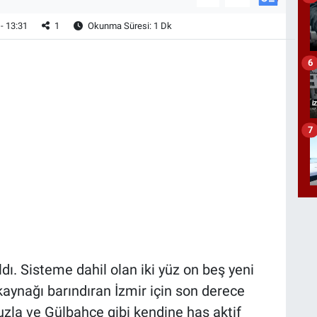
- 13:31
1
Okunma Süresi: 1 Dk
6
7
şıldı. Sisteme dahil olan iki yüz on beş yeni
ik kaynağı barındıran İzmir için son derece
Tuzla ve Gülbahçe gibi kendine has aktif