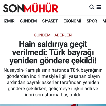
İzmir Nöbetçi Eczaneler
İZMİR
GÜNDEM
SİYASET
EKONOMİ
SPOR
M
İzmir Hava Durumu
GÜNDEM HABERLERI
Hain saldırıya geçit
İzmir Namaz Vakitleri
verilmedi: Türk bayrağı
İzmir Trafik Yoğunluk Haritası
yeniden göndere çekildi!
Süper Lig Puan Durumu ve Fikstür
Nusaybin-Kamışlı sınır hattında Türk bayrağının
gönderden indirilmesiyle ilgili yaşanan olayın
Tüm Manşetler
ardından bayrak askerler tarafından yeniden
göndere çekilirken, gelişmeye ilişkin adli ve
Son Dakika Haberleri
idari soruşturma başlatıldı.
Haber Arşivi