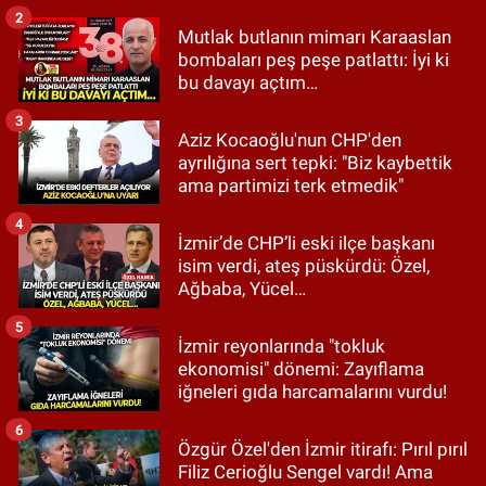
2
Mutlak butlanın mimarı Karaaslan
bombaları peş peşe patlattı: İyi ki
bu davayı açtım…
3
Aziz Kocaoğlu'nun CHP'den
ayrılığına sert tepki: "Biz kaybettik
ama partimizi terk etmedik"
4
İzmir’de CHP’li eski ilçe başkanı
isim verdi, ateş püskürdü: Özel,
Ağbaba, Yücel…
5
İzmir reyonlarında "tokluk
ekonomisi" dönemi: Zayıflama
iğneleri gıda harcamalarını vurdu!
6
Özgür Özel'den İzmir itirafı: Pırıl pırıl
Filiz Cerioğlu Sengel vardı! Ama