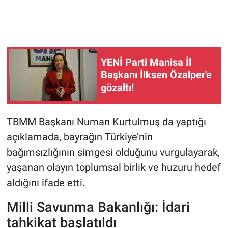
YENİ Parti Manisa İl
Başkanı İlksen Özalper'e
gözaltı!
TBMM Başkanı Numan Kurtulmuş da yaptığı
açıklamada, bayrağın Türkiye’nin
bağımsızlığının simgesi olduğunu vurgulayarak,
yaşanan olayın toplumsal birlik ve huzuru hedef
aldığını ifade etti.
Milli Savunma Bakanlığı: İdari
tahkikat başlatıldı