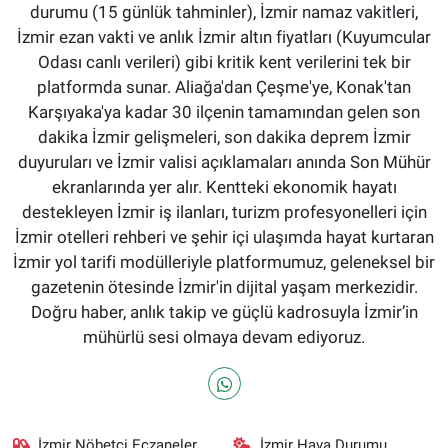
durumu (15 günlük tahminler), İzmir namaz vakitleri,
İzmir ezan vakti ve anlık İzmir altın fiyatları (Kuyumcular
Odası canlı verileri) gibi kritik kent verilerini tek bir
platformda sunar. Aliağa'dan Çeşme'ye, Konak'tan
Karşıyaka'ya kadar 30 ilçenin tamamından gelen son
dakika İzmir gelişmeleri, son dakika deprem İzmir
duyuruları ve İzmir valisi açıklamaları anında Son Mühür
ekranlarında yer alır. Kentteki ekonomik hayatı
destekleyen İzmir iş ilanları, turizm profesyonelleri için
İzmir otelleri rehberi ve şehir içi ulaşımda hayat kurtaran
İzmir yol tarifi modülleriyle platformumuz, geleneksel bir
gazetenin ötesinde İzmir'in dijital yaşam merkezidir.
Doğru haber, anlık takip ve güçlü kadrosuyla İzmir’in
mühürlü sesi olmaya devam ediyoruz.
İzmir Nöbetçi Eczaneler
İzmir Hava Durumu