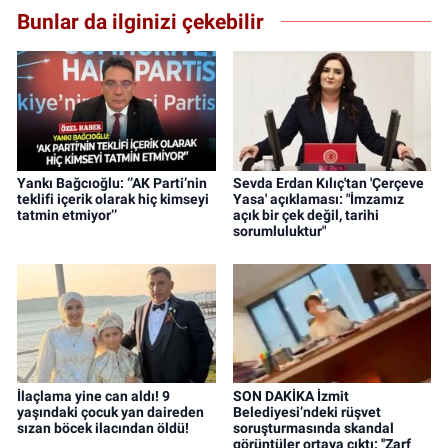
Bunlar da ilginizi çekebilir
Yankı Bağcıoğlu: ‘’AK Parti’nin
Sevda Erdan Kılıç'tan 'Çerçeve
teklifi içerik olarak hiç kimseyi
Yasa' açıklaması: "İmzamız
tatmin etmiyor’’
açık bir çek değil, tarihi
sorumluluktur"
İlaçlama yine can aldı! 9
SON DAKİKA İzmit
yaşındaki çocuk yan daireden
Belediyesi’ndeki rüşvet
sızan böcek ilacından öldü!
soruşturmasında skandal
görüntüler ortaya çıktı: ''Zarf