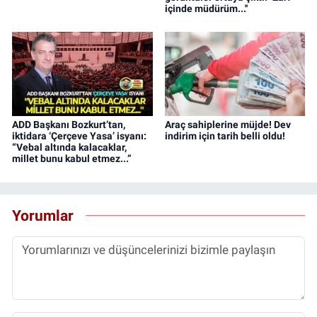
içinde müdürüm...''
ADD Başkanı Bozkurt’tan,
Araç sahiplerine müjde! Dev
iktidara ‘Çerçeve Yasa’ isyanı:
indirim için tarih belli oldu!
“Vebal altında kalacaklar,
millet bunu kabul etmez...”
Yorumlar