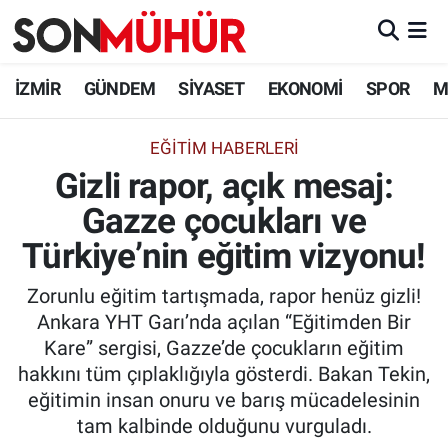
İzmir Nöbetçi Eczaneler
İZMİR
GÜNDEM
SİYASET
EKONOMİ
SPOR
M
İzmir Hava Durumu
EĞITIM HABERLERI
Gizli rapor, açık mesaj:
İzmir Namaz Vakitleri
Gazze çocukları ve
İzmir Trafik Yoğunluk Haritası
Türkiye’nin eğitim vizyonu!
Süper Lig Puan Durumu ve Fikstür
Zorunlu eğitim tartışmada, rapor henüz gizli!
Ankara YHT Garı’nda açılan “Eğitimden Bir
Tüm Manşetler
Kare” sergisi, Gazze’de çocukların eğitim
hakkını tüm çıplaklığıyla gösterdi. Bakan Tekin,
Son Dakika Haberleri
eğitimin insan onuru ve barış mücadelesinin
tam kalbinde olduğunu vurguladı.
Haber Arşivi