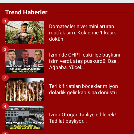
Trend Haberler
1
Domateslerin verimini artıran
mutfak sırrı: Köklerine 1 kaşık
dökün
2
İzmir’de CHP’li eski ilçe başkanı
isim verdi, ateş püskürdü: Özel,
Ağbaba, Yücel…
3
Terlik fırlatılan böcekler milyon
dolarlık gelir kapısına dönüştü
4
İzmir Otogarı tahliye edilecek!
Tadilat başlıyor...