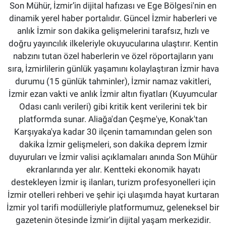
Son Mühür, İzmir’in dijital hafızası ve Ege Bölgesi'nin en
dinamik yerel haber portalıdır. Güncel İzmir haberleri ve
anlık İzmir son dakika gelişmelerini tarafsız, hızlı ve
doğru yayıncılık ilkeleriyle okuyucularına ulaştırır. Kentin
nabzını tutan özel haberlerin ve özel röportajların yanı
sıra, İzmirlilerin günlük yaşamını kolaylaştıran İzmir hava
durumu (15 günlük tahminler), İzmir namaz vakitleri,
İzmir ezan vakti ve anlık İzmir altın fiyatları (Kuyumcular
Odası canlı verileri) gibi kritik kent verilerini tek bir
platformda sunar. Aliağa'dan Çeşme'ye, Konak'tan
Karşıyaka'ya kadar 30 ilçenin tamamından gelen son
dakika İzmir gelişmeleri, son dakika deprem İzmir
duyuruları ve İzmir valisi açıklamaları anında Son Mühür
ekranlarında yer alır. Kentteki ekonomik hayatı
destekleyen İzmir iş ilanları, turizm profesyonelleri için
İzmir otelleri rehberi ve şehir içi ulaşımda hayat kurtaran
İzmir yol tarifi modülleriyle platformumuz, geleneksel bir
gazetenin ötesinde İzmir'in dijital yaşam merkezidir.