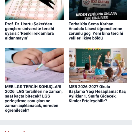
Prof. Dr. Urartu Şeker'den
Torbalı'da Sema Karhan
gençlere üniversite tercihi
Anadolu Lisesi öğrencilerine
uyarısı: "Renkli reklamlara
zorunlu göç! Yeni bina tercihi
aldanmayın"
velileri ikiye böldü
MEB LGS TERCİH SONUÇLARI
MEB 2026-2027 Okula
2026: LGS tercihleri ne zaman,
Başlama Yaşı Hesaplama: Kaç
saat kaçta bitecek? LGS
Aylıklar 1. Sınıfa Gidecek,
yerleştirme sonuçları ne
Kimler Erteleyebilir?
zaman açıklanacak, nereden
öğrenilecek?