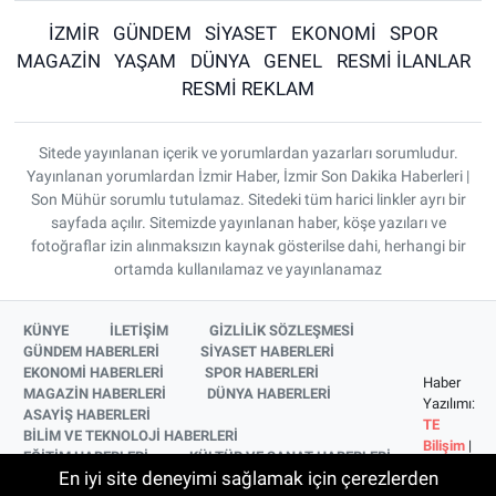
İZMİR
GÜNDEM
SİYASET
EKONOMİ
SPOR
MAGAZİN
YAŞAM
DÜNYA
GENEL
RESMİ İLANLAR
RESMİ REKLAM
Sitede yayınlanan içerik ve yorumlardan yazarları sorumludur.
Yayınlanan yorumlardan İzmir Haber, İzmir Son Dakika Haberleri |
Son Mühür sorumlu tutulamaz. Sitedeki tüm harici linkler ayrı bir
sayfada açılır. Sitemizde yayınlanan haber, köşe yazıları ve
fotoğraflar izin alınmaksızın kaynak gösterilse dahi, herhangi bir
ortamda kullanılamaz ve yayınlanamaz
KÜNYE
İLETİŞİM
GİZLİLİK SÖZLEŞMESİ
GÜNDEM HABERLERİ
SİYASET HABERLERİ
EKONOMİ HABERLERİ
SPOR HABERLERİ
Haber
MAGAZİN HABERLERİ
DÜNYA HABERLERİ
Yazılımı:
ASAYİŞ HABERLERİ
TE
BİLİM VE TEKNOLOJİ HABERLERİ
Bilişim
|
EĞİTİM HABERLERİ
KÜLTÜR VE SANAT HABERLERİ
Copyright
En iyi site deneyimi sağlamak için çerezlerden
SAĞLIK HABERLERİ
YAŞAM HABERLERİ
© 2026