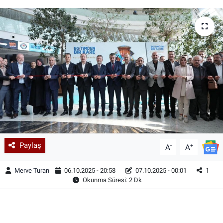
Paylaş
-
+
A
A
Merve Turan
06.10.2025 - 20:58
07.10.2025 - 00:01
1
Okunma Süresi: 2 Dk