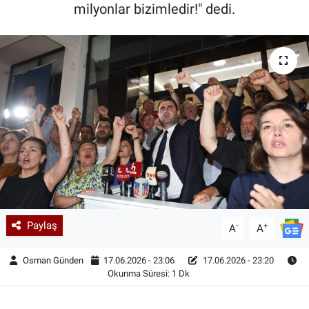
milyonlar bizimledir!" dedi.
Paylaş
-
+
A
A
Osman Günden
17.06.2026 - 23:06
17.06.2026 - 23:20
Okunma Süresi: 1 Dk