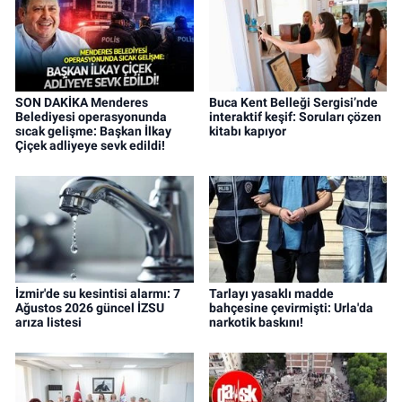
SON DAKİKA Menderes
Buca Kent Belleği Sergisi’nde
Belediyesi operasyonunda
interaktif keşif: Soruları çözen
sıcak gelişme: Başkan İlkay
kitabı kapıyor
Çiçek adliyeye sevk edildi!
İzmir'de su kesintisi alarmı: 7
Tarlayı yasaklı madde
Ağustos 2026 güncel İZSU
bahçesine çevirmişti: Urla'da
arıza listesi
narkotik baskını!