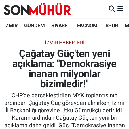
İzmir Nöbetçi Eczaneler
İZMİR
GÜNDEM
SİYASET
EKONOMİ
SPOR
M
İzmir Hava Durumu
İZMIR HABERLERI
Çağatay Güç'ten yeni
İzmir Namaz Vakitleri
açıklama: "Demokrasiye
İzmir Trafik Yoğunluk Haritası
inanan milyonlar
Süper Lig Puan Durumu ve Fikstür
bizimledir!"
CHP'de gerçekleştirilen MYK toplantısının
Tüm Manşetler
ardından Çağatay Güç görevden alınırken, İzmir
İl Başkanlığı görevine Utku Gümrükçü getirildi.
Son Dakika Haberleri
Kararın ardından Çağatay Güç'ten yeni bir
açıklama daha geldi. Güç, "Demokrasiye inanan
Haber Arşivi