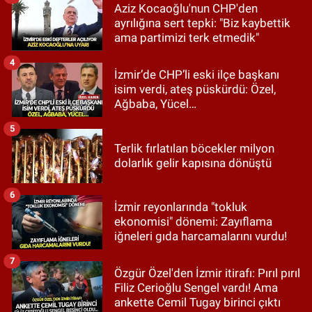
Aziz Kocaoğlu'nun CHP'den
ayrılığına sert tepki: "Biz kaybettik
ama partimizi terk etmedik"
4
İzmir’de CHP’li eski ilçe başkanı
isim verdi, ateş püskürdü: Özel,
Ağbaba, Yücel…
5
Terlik fırlatılan böcekler milyon
dolarlık gelir kapısına dönüştü
6
İzmir reyonlarında "tokluk
ekonomisi" dönemi: Zayıflama
iğneleri gıda harcamalarını vurdu!
7
Özgür Özel'den İzmir itirafı: Pırıl pırıl
Filiz Cerioğlu Sengel vardı! Ama
ankette Cemil Tugay birinci çıktı