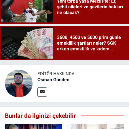
Yeni torba yasa Meclis'te: Er,
şehit aileleri ve gazilerin hakları
ne olacak?
3600, 4500 ve 5000 prim günle
emeklilik şartları neler? SGK
erken emeklilik ve kıdem
tazminatı ayrıntıları
EDITÖR HAKKINDA
Osman Günden
Bunlar da ilginizi çekebilir