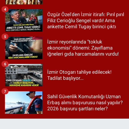
4
Özgür Özel'den İzmir itirafı: Pırıl pırıl
Filiz Cerioğlu Sengel vardı! Ama
ankette Cemil Tugay birinci çıktı
5
İzmir reyonlarında "tokluk
ekonomisi" dönemi: Zayıflama
iğneleri gıda harcamalarını vurdu!
6
İzmir Otogarı tahliye edilecek!
Tadilat başlıyor...
7
Sahil Güvenlik Komutanlığı Uzman
Erbaş alımı başvurusu nasıl yapılır?
2026 başvuru şartları neler?