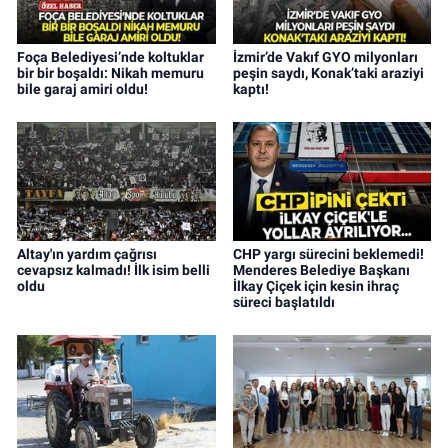
Foça Belediyesi’nde koltuklar
İzmir’de Vakıf GYO milyonları
bir bir boşaldı: Nikah memuru
peşin saydı, Konak’taki araziyi
bile garaj amiri oldu!
kaptı!
Altay'ın yardım çağrısı
CHP yargı sürecini beklemedi!
cevapsız kalmadı! İlk isim belli
Menderes Belediye Başkanı
oldu
İlkay Çiçek için kesin ihraç
süreci başlatıldı