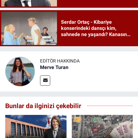
geliyor
Serdar Ortaç - Kibariye
konserindeki dansçı kim,
sahnede ne yaşandı? Kanasın
düetindeki performans olay oldu
EDITÖR HAKKINDA
Merve Turan
Bunlar da ilginizi çekebilir