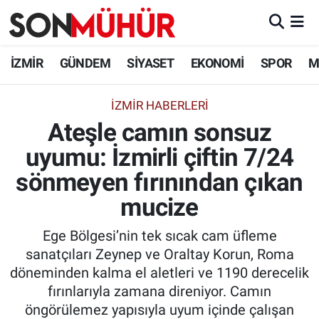
İzmir Nöbetçi Eczaneler
İZMİR
GÜNDEM
SİYASET
EKONOMİ
SPOR
M
İzmir Hava Durumu
İZMIR HABERLERI
Ateşle camın sonsuz
İzmir Namaz Vakitleri
uyumu: İzmirli çiftin 7/24
İzmir Trafik Yoğunluk Haritası
sönmeyen fırınından çıkan
Süper Lig Puan Durumu ve Fikstür
mucize
Ege Bölgesi’nin tek sıcak cam üfleme
Tüm Manşetler
sanatçıları Zeynep ve Oraltay Korun, Roma
döneminden kalma el aletleri ve 1190 derecelik
Son Dakika Haberleri
fırınlarıyla zamana direniyor. Camın
öngörülemez yapısıyla uyum içinde çalışan
Haber Arşivi