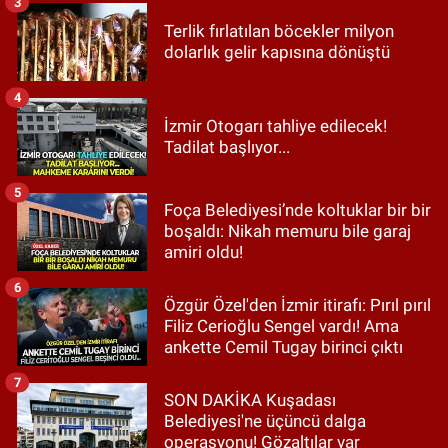
3
Terlik fırlatılan böcekler milyon
dolarlık gelir kapısına dönüştü
4
İzmir Otogarı tahliye edilecek!
Tadilat başlıyor...
5
Foça Belediyesi’nde koltuklar bir bir
boşaldı: Nikah memuru bile garaj
amiri oldu!
6
Özgür Özel'den İzmir itirafı: Pırıl pırıl
Filiz Cerioğlu Sengel vardı! Ama
ankette Cemil Tugay birinci çıktı
7
SON DAKİKA Kuşadası
Belediyesi'ne üçüncü dalga
operasyonu! Gözaltılar var