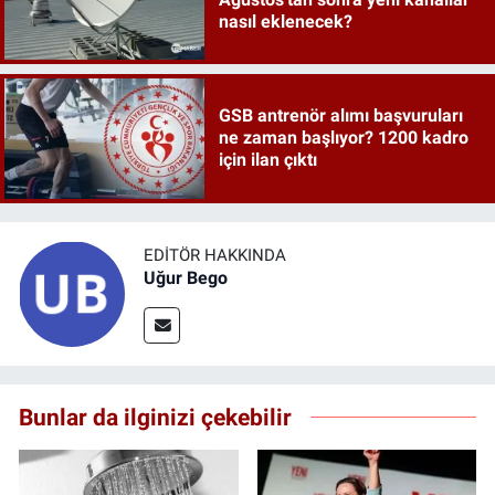
nasıl eklenecek?
GSB antrenör alımı başvuruları
ne zaman başlıyor? 1200 kadro
için ilan çıktı
EDITÖR HAKKINDA
Uğur Bego
Bunlar da ilginizi çekebilir