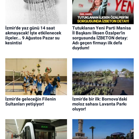
İzmir'de yaz günü 14 saat
Tutuklanan Yeni Parti Manisa
akmayacak! İşte etkilenecek
İl Başkanı İlksen Özalper'in
ilçeler... 9 Ağustos Pazar su
sorgusunda İZBETON detay:
kesintisi
Adı geçen firmayı ilk defa
duydum!
İzmir’de geleceğin Filenin
İzmir’de bir ilk: Bornova’daki
Sultanları yetişiyor!
moloz sahası Lavanta Parkı
oluyor!