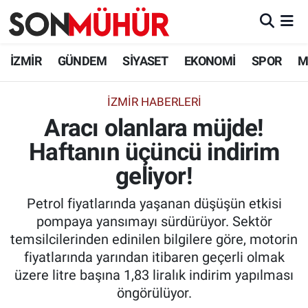
İzmir Nöbetçi Eczaneler
İZMİR
GÜNDEM
SİYASET
EKONOMİ
SPOR
M
İzmir Hava Durumu
İZMIR HABERLERI
Aracı olanlara müjde!
İzmir Namaz Vakitleri
Haftanın üçüncü indirim
İzmir Trafik Yoğunluk Haritası
geliyor!
Süper Lig Puan Durumu ve Fikstür
Petrol fiyatlarında yaşanan düşüşün etkisi
pompaya yansımayı sürdürüyor. Sektör
Tüm Manşetler
temsilcilerinden edinilen bilgilere göre, motorin
fiyatlarında yarından itibaren geçerli olmak
Son Dakika Haberleri
üzere litre başına 1,83 liralık indirim yapılması
öngörülüyor.
Haber Arşivi