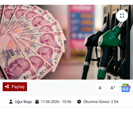
Paylaş
-
+
A
A
Uğur Bego
17.06.2026 - 10:56
Okunma Süresi: 2 Dk