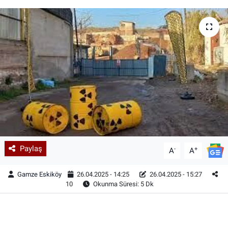
Paylaş
-
+
A
A
Gamze Eskiköy
26.04.2025 - 14:25
26.04.2025 - 15:27
10
Okunma Süresi: 5 Dk