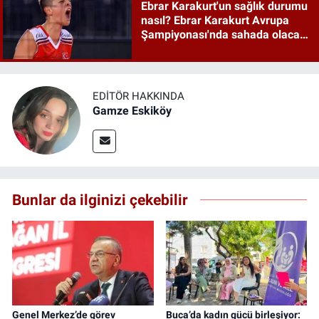
Ebrar Karakurt'un sağlık durumu
nasıl? Ebrar Karakurt Avrupa
Şampiyonası'nda sahada olacak
mı?
EDITÖR HAKKINDA
Gamze Eskiköy
Bunlar da ilginizi çekebilir
Genel Merkez’de görev
Buca’da kadın gücü birleşiyor: