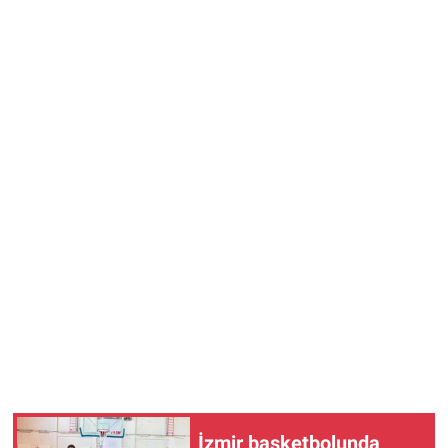
İzmir basketbolunda