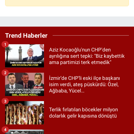
Trend Haberler
1
Aziz Kocaoğlu'nun CHP'den
ayrılığına sert tepki: "Biz kaybettik
ama partimizi terk etmedik"
2
İzmir’de CHP’li eski ilçe başkanı
isim verdi, ateş püskürdü: Özel,
Ağbaba, Yücel…
3
Terlik fırlatılan böcekler milyon
dolarlık gelir kapısına dönüştü
4