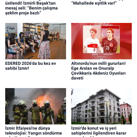
üstlendi! İzmirli Başak’tan
“Mahallede eşitlik var!”
mesaj seli: “Benim çalışma
şeklim proje bazlı”
EDERED 2026'da bu kez ev
Altınordu'nun milli gururları!
sahibi İzmir!
Ege Arslan ve Onuralp
Çevikkan'a Akdeniz Oyunları
daveti
İzmir İtfaiyesi'ne dünya
İzmir'de konut ve iş yeri
teknolojisi: Yangın söndürme
sahiplerini ilgilendiren karar