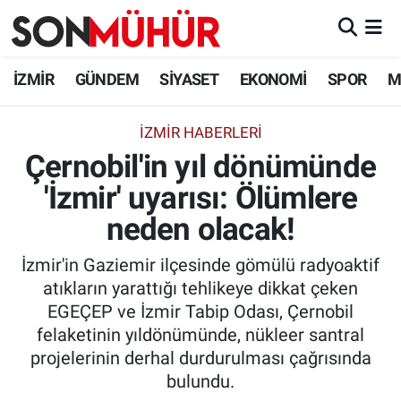
İzmir Nöbetçi Eczaneler
İZMİR
GÜNDEM
SİYASET
EKONOMİ
SPOR
M
İzmir Hava Durumu
İZMIR HABERLERI
Çernobil'in yıl dönümünde
İzmir Namaz Vakitleri
'İzmir' uyarısı: Ölümlere
İzmir Trafik Yoğunluk Haritası
neden olacak!
Süper Lig Puan Durumu ve Fikstür
İzmir'in Gaziemir ilçesinde gömülü radyoaktif
atıkların yarattığı tehlikeye dikkat çeken
Tüm Manşetler
EGEÇEP ve İzmir Tabip Odası, Çernobil
felaketinin yıldönümünde, nükleer santral
Son Dakika Haberleri
projelerinin derhal durdurulması çağrısında
bulundu.
Haber Arşivi