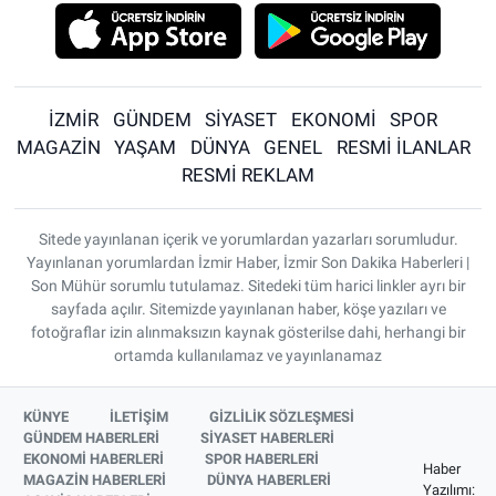
İZMİR
GÜNDEM
SİYASET
EKONOMİ
SPOR
MAGAZİN
YAŞAM
DÜNYA
GENEL
RESMİ İLANLAR
RESMİ REKLAM
Sitede yayınlanan içerik ve yorumlardan yazarları sorumludur.
Yayınlanan yorumlardan İzmir Haber, İzmir Son Dakika Haberleri |
Son Mühür sorumlu tutulamaz. Sitedeki tüm harici linkler ayrı bir
sayfada açılır. Sitemizde yayınlanan haber, köşe yazıları ve
fotoğraflar izin alınmaksızın kaynak gösterilse dahi, herhangi bir
ortamda kullanılamaz ve yayınlanamaz
KÜNYE
İLETİŞİM
GİZLİLİK SÖZLEŞMESİ
GÜNDEM HABERLERİ
SİYASET HABERLERİ
EKONOMİ HABERLERİ
SPOR HABERLERİ
Haber
MAGAZİN HABERLERİ
DÜNYA HABERLERİ
Yazılımı: