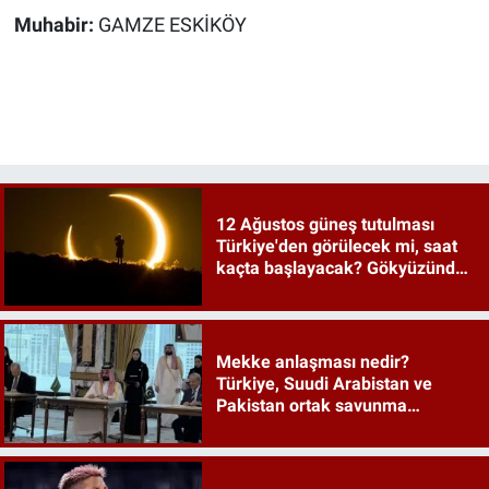
Muhabir:
GAMZE ESKİKÖY
12 Ağustos güneş tutulması
Türkiye'den görülecek mi, saat
kaçta başlayacak? Gökyüzünde
tarihi an
Mekke anlaşması nedir?
Türkiye, Suudi Arabistan ve
Pakistan ortak savunma
anlaşması maddeleri