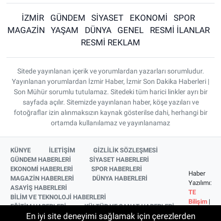
İZMİR
GÜNDEM
SİYASET
EKONOMİ
SPOR
MAGAZİN
YAŞAM
DÜNYA
GENEL
RESMİ İLANLAR
RESMİ REKLAM
Sitede yayınlanan içerik ve yorumlardan yazarları sorumludur.
Yayınlanan yorumlardan İzmir Haber, İzmir Son Dakika Haberleri |
Son Mühür sorumlu tutulamaz. Sitedeki tüm harici linkler ayrı bir
sayfada açılır. Sitemizde yayınlanan haber, köşe yazıları ve
fotoğraflar izin alınmaksızın kaynak gösterilse dahi, herhangi bir
ortamda kullanılamaz ve yayınlanamaz
KÜNYE
İLETİŞİM
GİZLİLİK SÖZLEŞMESİ
GÜNDEM HABERLERİ
SİYASET HABERLERİ
EKONOMİ HABERLERİ
SPOR HABERLERİ
Haber
MAGAZİN HABERLERİ
DÜNYA HABERLERİ
Yazılımı:
ASAYİŞ HABERLERİ
TE
BİLİM VE TEKNOLOJİ HABERLERİ
Bilişim
|
EĞİTİM HABERLERİ
KÜLTÜR VE SANAT HABERLERİ
Copyright
En iyi site deneyimi sağlamak için çerezlerden
SAĞLIK HABERLERİ
YAŞAM HABERLERİ
© 2026