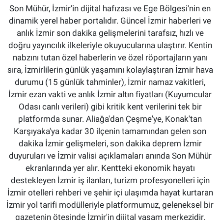
Son Mühür, İzmir’in dijital hafızası ve Ege Bölgesi'nin en
dinamik yerel haber portalıdır. Güncel İzmir haberleri ve
anlık İzmir son dakika gelişmelerini tarafsız, hızlı ve
doğru yayıncılık ilkeleriyle okuyucularına ulaştırır. Kentin
nabzını tutan özel haberlerin ve özel röportajların yanı
sıra, İzmirlilerin günlük yaşamını kolaylaştıran İzmir hava
durumu (15 günlük tahminler), İzmir namaz vakitleri,
İzmir ezan vakti ve anlık İzmir altın fiyatları (Kuyumcular
Odası canlı verileri) gibi kritik kent verilerini tek bir
platformda sunar. Aliağa'dan Çeşme'ye, Konak'tan
Karşıyaka'ya kadar 30 ilçenin tamamından gelen son
dakika İzmir gelişmeleri, son dakika deprem İzmir
duyuruları ve İzmir valisi açıklamaları anında Son Mühür
ekranlarında yer alır. Kentteki ekonomik hayatı
destekleyen İzmir iş ilanları, turizm profesyonelleri için
İzmir otelleri rehberi ve şehir içi ulaşımda hayat kurtaran
İzmir yol tarifi modülleriyle platformumuz, geleneksel bir
gazetenin ötesinde İzmir'in dijital yaşam merkezidir.