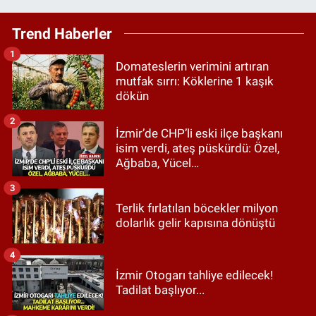
Trend Haberler
1
Domateslerin verimini artıran
mutfak sırrı: Köklerine 1 kaşık
dökün
2
İzmir’de CHP’li eski ilçe başkanı
isim verdi, ateş püskürdü: Özel,
Ağbaba, Yücel…
3
Terlik fırlatılan böcekler milyon
dolarlık gelir kapısına dönüştü
4
İzmir Otogarı tahliye edilecek!
Tadilat başlıyor...