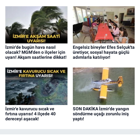
İzmir'de bugün hava nasıl
Engelsiz bireyler Efes Selçuk'ta
olacak? MGM'den o ilçeler için
üretiyor, sosyal hayata güçlü
uyarı! Akşam saatlerine dikkat!
adımlarla katılıyor!
İzmir'e kavurucu sıcak ve
SON DAKİKA İzmir'de yangın
fırtına uyarısı! 4 ilçede 40
söndürme uçağı zorunlu iniş
dereceyi aşacak!
yaptı!