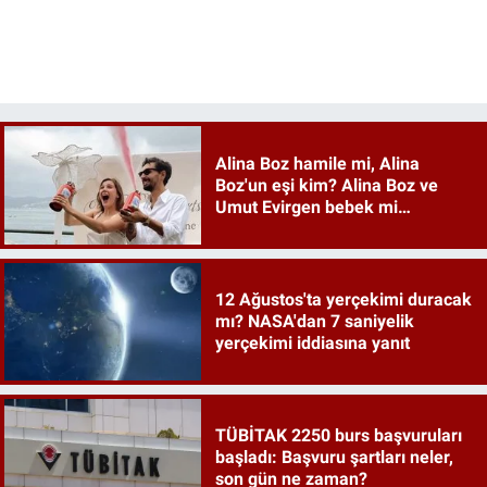
Alina Boz hamile mi, Alina
Boz'un eşi kim? Alina Boz ve
Umut Evirgen bebek mi
bekliyor?
12 Ağustos'ta yerçekimi duracak
mı? NASA'dan 7 saniyelik
yerçekimi iddiasına yanıt
TÜBİTAK 2250 burs başvuruları
başladı: Başvuru şartları neler,
son gün ne zaman?