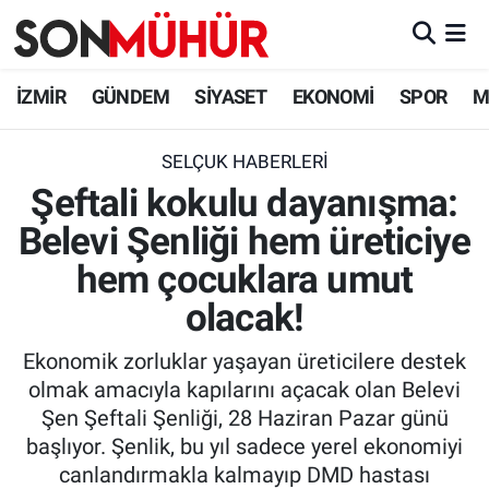
İzmir Nöbetçi Eczaneler
İZMİR
GÜNDEM
SİYASET
EKONOMİ
SPOR
M
İzmir Hava Durumu
SELÇUK HABERLERI
Şeftali kokulu dayanışma:
İzmir Namaz Vakitleri
Belevi Şenliği hem üreticiye
İzmir Trafik Yoğunluk Haritası
hem çocuklara umut
Süper Lig Puan Durumu ve Fikstür
olacak!
Ekonomik zorluklar yaşayan üreticilere destek
Tüm Manşetler
olmak amacıyla kapılarını açacak olan Belevi
Şen Şeftali Şenliği, 28 Haziran Pazar günü
Son Dakika Haberleri
başlıyor. Şenlik, bu yıl sadece yerel ekonomiyi
canlandırmakla kalmayıp DMD hastası
Haber Arşivi