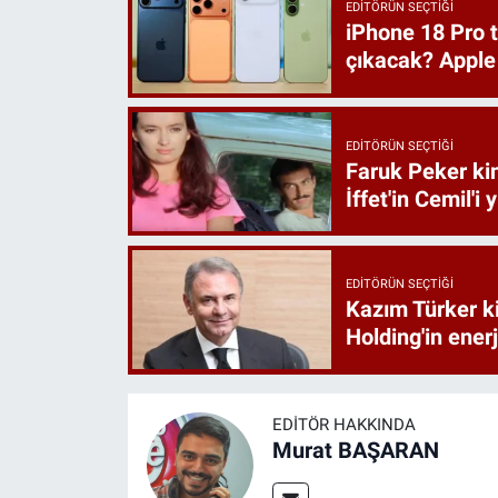
EDITÖRÜN SEÇTIĞI
iPhone 18 Pro t
çıkacak? Apple
EDITÖRÜN SEÇTIĞI
Faruk Peker ki
İffet'in Cemil'i
EDITÖRÜN SEÇTIĞI
Kazım Türker ki
Holding'in enerj
EDITÖR HAKKINDA
Murat BAŞARAN