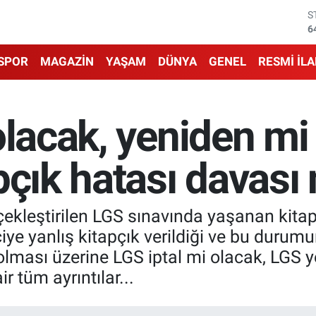
G
6
B
1
SPOR
MAGAZİN
YAŞAM
DÜNYA
GENEL
RESMİ İL
B
6
D
4
olacak, yeniden mi
E
5
S
pçık hatası davası
6
ekleştirilen LGS sınavında yaşanan kitapç
iye yanlış kitapçık verildiği ve bu durum
 olması üzerine LGS iptal mi olacak, LGS 
 tüm ayrıntılar...