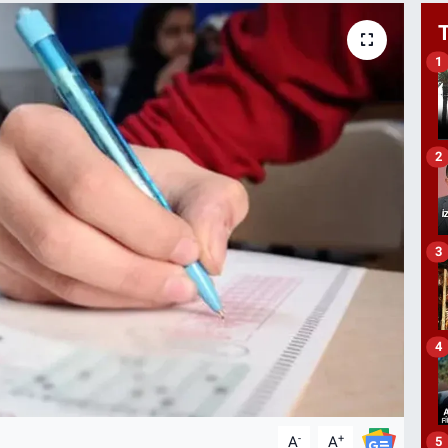
1
2
3
4
-
+
A
A
5