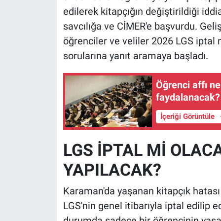
edilerek kitapçığın değiştirildiği id
savcılığa ve CİMER'e başvurdu. Geliş
öğrenciler ve veliler 2026 LGS iptal
sorularına yanıt aramaya başladı.
Öğrenci affı n
faydalanacak? 
İçeriği Görüntüle
LGS İPTAL Mİ OLACA
YAPILACAK?
Karaman'da yaşanan kitapçık hatası 
LGS'nin genel itibarıyla iptal edili
durumda sadece bir öğrencinin yaşad