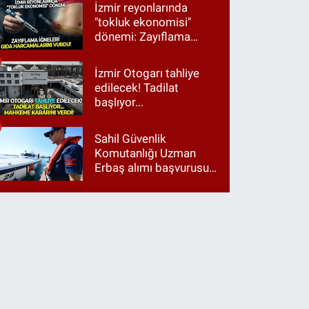
Tugay birinci çıktı
İzmir reyonlarında
"tokluk ekonomisi"
dönemi: Zayıflama
iğneleri gıda
harcamalarını vurdu!
İzmir Otogarı tahliye
edilecek! Tadilat
başlıyor...
Sahil Güvenlik
Komutanlığı Uzman
Erbaş alımı başvurusu
nasıl yapılır? 2026
başvuru şartları neler?