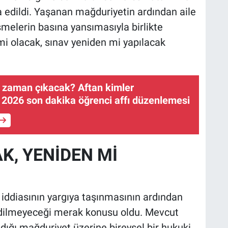
dia edildi. Yaşanan mağduriyetin ardından aile
melerin basına yansımasıyla birlikte
 mi olacak, sınav yeniden mi yapılacak
e zaman çıkacak? Aftan kimler
2026 son dakika öğrenci affı düzenlemesi
K, YENİDEN Mİ
iddiasının yargıya taşınmasının ardından
p edilmeyeceği merak konusu oldu. Mevcut
ığı mağduriyet üzerine bireysel bir hukuki