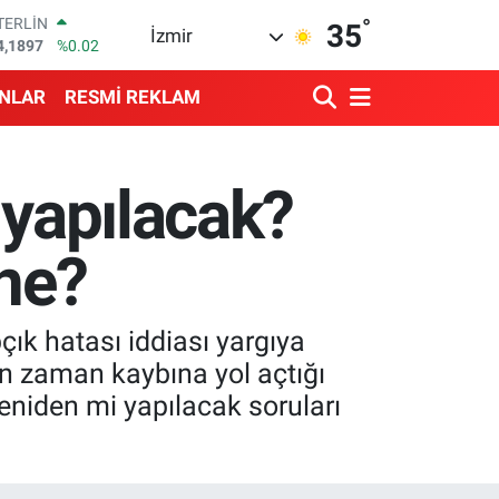
°
RAM ALTIN
35
İzmir
618.49
%2.12
İST100
3.887
%64
ANLAR
RESMİ REKLAM
ITCOIN
4.360,53
%-0.76
OLAR
7,7069
%0.17
 yapılacak?
URO
5,0265
%0.01
TERLİN
 ne?
4,1897
%0.02
ık hatası iddiası yargıya
un zaman kaybına yol açtığı
yeniden mi yapılacak soruları