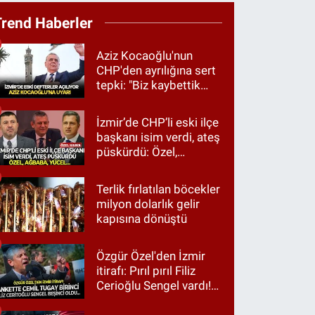
Trend Haberler
Aziz Kocaoğlu'nun
CHP'den ayrılığına sert
tepki: "Biz kaybettik
ama partimizi terk
etmedik"
İzmir’de CHP’li eski ilçe
başkanı isim verdi, ateş
püskürdü: Özel,
Ağbaba, Yücel…
Terlik fırlatılan böcekler
milyon dolarlık gelir
kapısına dönüştü
Özgür Özel'den İzmir
itirafı: Pırıl pırıl Filiz
Cerioğlu Sengel vardı!
Ama ankette Cemil