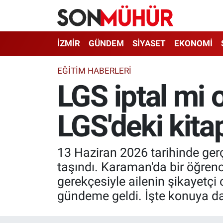
İzmir Nöbetçi Eczaneler
İZMİR
GÜNDEM
SİYASET
EKONOMİ
İzmir Hava Durumu
EĞITIM HABERLERI
LGS iptal mi 
İzmir Namaz Vakitleri
LGS'deki kita
İzmir Trafik Yoğunluk Haritası
Süper Lig Puan Durumu ve Fikstür
13 Haziran 2026 tarihinde gerç
Tüm Manşetler
taşındı. Karaman'da bir öğrenc
gerekçesiyle ailenin şikayetçi
Son Dakika Haberleri
gündeme geldi. İşte konuya dair
Haber Arşivi