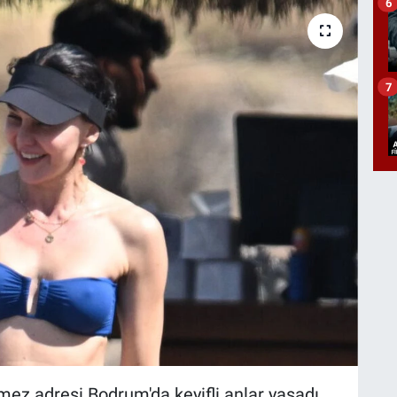
6
7
mez adresi Bodrum'da keyifli anlar yaşadı.