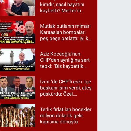
kimdir, nasıl hayatını
kaybetti? Merter'in
tanınan ismi için taziye
mesajı
Mutlak butlanın mimarı
Karaaslan bombaları
peş peşe patlattı: İyi ki
bu davayı açtım…
Aziz Kocaoğlu'nun
CHP'den ayrılığına sert
tepki: "Biz kaybettik
ama partimizi terk
etmedik"
İzmir’de CHP’li eski ilçe
başkanı isim verdi, ateş
püskürdü: Özel,
Ağbaba, Yücel…
Terlik fırlatılan böcekler
milyon dolarlık gelir
kapısına dönüştü