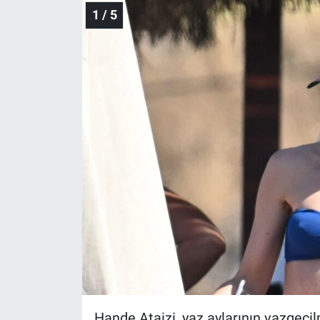
1 / 5
Hande Ataizi, yaz aylarının vazgeçil