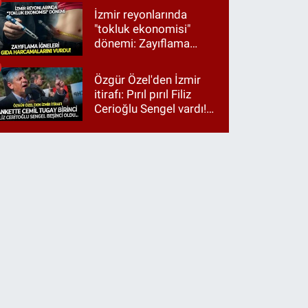
İzmir reyonlarında
"tokluk ekonomisi"
dönemi: Zayıflama
iğneleri gıda
harcamalarını vurdu!
Özgür Özel'den İzmir
itirafı: Pırıl pırıl Filiz
Cerioğlu Sengel vardı!
Ama ankette Cemil
Tugay birinci çıktı