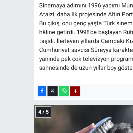
Sinemaya adımını 1996 yapımı Mum 
Ataizi, daha ilk projesinde Altın Po
Bu çıkış, onu genç yaşta Türk sinem
hâline getirdi. 1998'de başlayan Ruhs
taşıdı. İlerleyen yıllarda Camdaki K
Cumhuriyet savcısı Süreyya karakter
yanında pek çok televizyon programı
sahnesinde de uzun yıllar boy göste
4 / 5