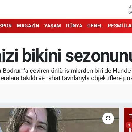
G
6
B
1
SPOR
MAGAZİN
YAŞAM
DÜNYA
GENEL
RESMİ İL
B
6
D
zi bikini sezonunu
4
E
5
S
ını Bodrum'a çeviren ünlü isimlerden biri de Hande
6
lara takıldı ve rahat tavırlarıyla objektiflere poz
1