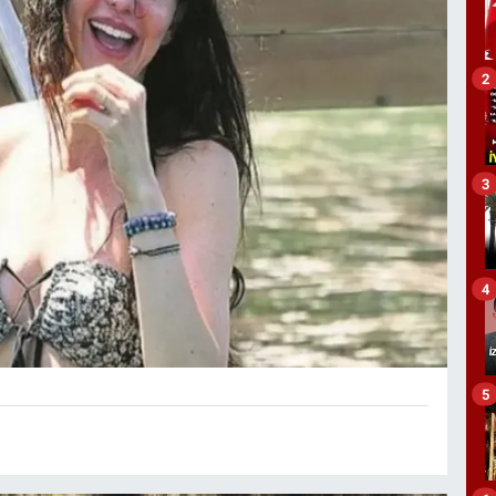
2
3
4
5