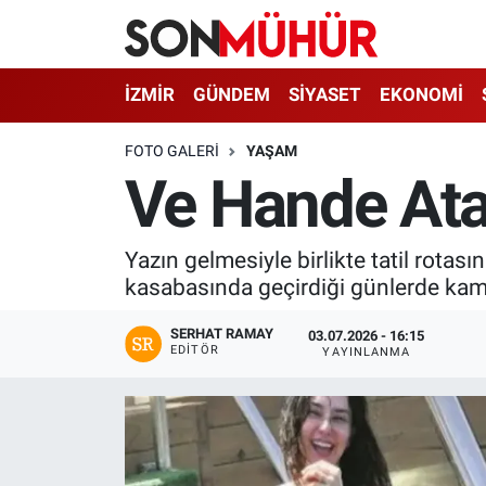
İzmir Nöbetçi Eczaneler
İZMİR
GÜNDEM
SİYASET
EKONOMİ
İzmir Hava Durumu
FOTO GALERI
YAŞAM
Ve Hande Atai
İzmir Namaz Vakitleri
İzmir Trafik Yoğunluk Haritası
Yazın gelmesiyle birlikte tatil rotas
kasabasında geçirdiği günlerde kamera
Süper Lig Puan Durumu ve Fikstür
SERHAT RAMAY
03.07.2026 - 16:15
EDITÖR
YAYINLANMA
Tüm Manşetler
Son Dakika Haberleri
Haber Arşivi