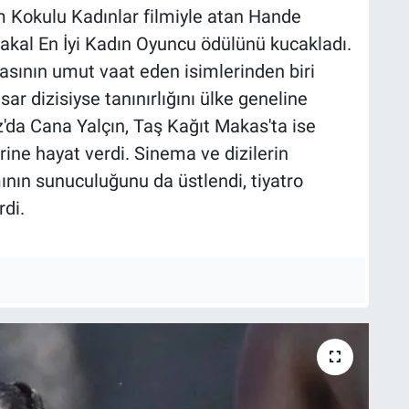
Kokulu Kadınlar filmiyle atan Hande
rtakal En İyi Kadın Oyuncu ödülünü kucakladı.
asının umut vaat eden isimlerinden biri
ar dizisiyse tanınırlığını ülke geneline
ız'da Cana Yalçın, Taş Kağıt Makas'ta ise
ine hayat verdi. Sinema ve dizilerin
nın sunuculuğunu da üstlendi, tiyatro
rdi.