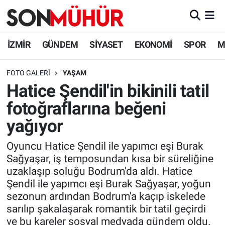
İzmir Nöbetçi Eczaneler
İZMİR
GÜNDEM
SİYASET
EKONOMİ
SPOR
M
İzmir Hava Durumu
FOTO GALERI
YAŞAM
Hatice Şendil'in bikinili tatil
İzmir Namaz Vakitleri
fotoğraflarına beğeni
İzmir Trafik Yoğunluk Haritası
yağıyor
Süper Lig Puan Durumu ve Fikstür
Oyuncu Hatice Şendil ile yapımcı eşi Burak
Sağyaşar, iş temposundan kısa bir süreliğine
Tüm Manşetler
uzaklaşıp soluğu Bodrum'da aldı. Hatice
Şendil ile yapımcı eşi Burak Sağyaşar, yoğun
Son Dakika Haberleri
sezonun ardından Bodrum'a kaçıp iskelede
sarılıp şakalaşarak romantik bir tatil geçirdi
Haber Arşivi
ve bu kareler sosyal medyada gündem oldu.