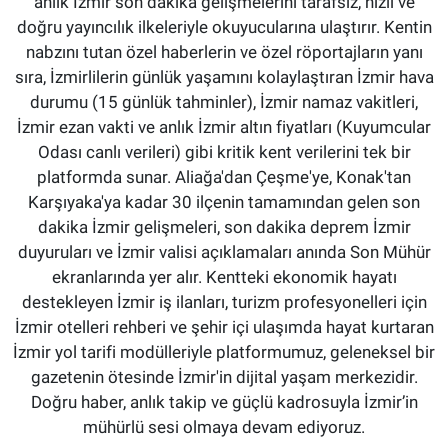
anlık İzmir son dakika gelişmelerini tarafsız, hızlı ve
doğru yayıncılık ilkeleriyle okuyucularına ulaştırır. Kentin
nabzını tutan özel haberlerin ve özel röportajların yanı
sıra, İzmirlilerin günlük yaşamını kolaylaştıran İzmir hava
durumu (15 günlük tahminler), İzmir namaz vakitleri,
İzmir ezan vakti ve anlık İzmir altın fiyatları (Kuyumcular
Odası canlı verileri) gibi kritik kent verilerini tek bir
platformda sunar. Aliağa'dan Çeşme'ye, Konak'tan
Karşıyaka'ya kadar 30 ilçenin tamamından gelen son
dakika İzmir gelişmeleri, son dakika deprem İzmir
duyuruları ve İzmir valisi açıklamaları anında Son Mühür
ekranlarında yer alır. Kentteki ekonomik hayatı
destekleyen İzmir iş ilanları, turizm profesyonelleri için
İzmir otelleri rehberi ve şehir içi ulaşımda hayat kurtaran
İzmir yol tarifi modülleriyle platformumuz, geleneksel bir
gazetenin ötesinde İzmir'in dijital yaşam merkezidir.
Doğru haber, anlık takip ve güçlü kadrosuyla İzmir’in
mühürlü sesi olmaya devam ediyoruz.