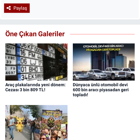
Paylaş
Öne Çıkan Galeriler
Araç plakalarında yeni dönem:
Dünyaca ünlü otomobil devi
Cezası 3 bin 809 TL!
600 bin aracı piyasadan geri
topladı!