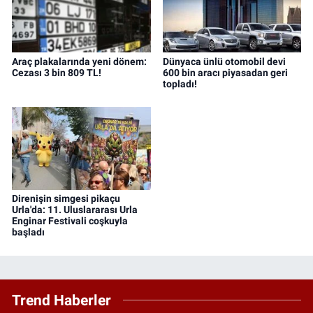
Araç plakalarında yeni dönem:
Dünyaca ünlü otomobil devi
Cezası 3 bin 809 TL!
600 bin aracı piyasadan geri
topladı!
Direnişin simgesi pikaçu
Urla'da: 11. Uluslararası Urla
Enginar Festivali coşkuyla
başladı
Trend Haberler