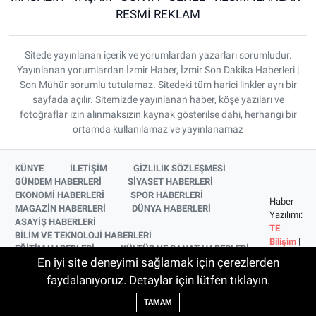
RESMİ REKLAM
Sitede yayınlanan içerik ve yorumlardan yazarları sorumludur.
Yayınlanan yorumlardan İzmir Haber, İzmir Son Dakika Haberleri |
Son Mühür sorumlu tutulamaz. Sitedeki tüm harici linkler ayrı bir
sayfada açılır. Sitemizde yayınlanan haber, köşe yazıları ve
fotoğraflar izin alınmaksızın kaynak gösterilse dahi, herhangi bir
ortamda kullanılamaz ve yayınlanamaz
KÜNYE
İLETİŞİM
GİZLİLİK SÖZLEŞMESİ
GÜNDEM HABERLERİ
SİYASET HABERLERİ
EKONOMİ HABERLERİ
SPOR HABERLERİ
Haber
MAGAZİN HABERLERİ
DÜNYA HABERLERİ
Yazılımı:
ASAYİŞ HABERLERİ
TE
BİLİM VE TEKNOLOJİ HABERLERİ
Bilişim
|
EĞİTİM HABERLERİ
KÜLTÜR VE SANAT HABERLERİ
Copyright
En iyi site deneyimi sağlamak için çerezlerden
SAĞLIK HABERLERİ
YAŞAM HABERLERİ
© 2026
YEREL HABERLER
İZMİR HABERLERİ
faydalanıyoruz. Detaylar için lütfen tıklayın.
SİNEMA VE TELEVİZYON HABERLERİ
TAMAM