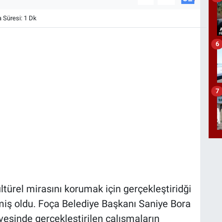
Süresi: 1 Dk
6
7
ültürel mirasını korumak için gerçekleştiridği
emiş oldu. Foça Belediye Başkanı Saniye Bora
evesinde gerçekleştirilen çalışmaların