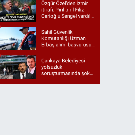
harcamalarını vurdu!
Özgür Özel'den İzmir
itirafı: Pırıl pırıl Filiz
Cerioğlu Sengel vardı!
Ama ankette Cemil
Tugay birinci çıktı
Sahil Güvenlik
Komutanlığı Uzman
Erbaş alımı başvurusu
nasıl yapılır? 2026
başvuru şartları neler?
Çankaya Belediyesi
yolsuzluk
soruşturmasında şok
itiraf: "Belediyeyi Veli
Ağbaba yönetiyordu..."