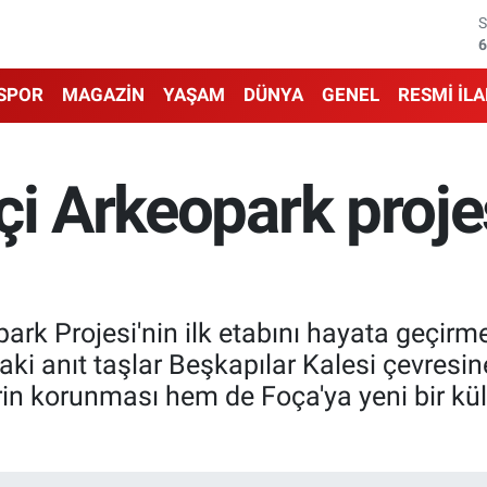
6
6
SPOR
MAGAZİN
YAŞAM
DÜNYA
GENEL
RESMİ İL
1
6
çi Arkeopark proje
4
5
ark Projesi'nin ilk etabını hayata geçirme
ki anıt taşlar Beşkapılar Kalesi çevresine
n korunması hem de Foça'ya yeni bir kült