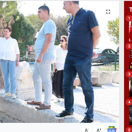
1
2
3
4
-
+
A
A
5