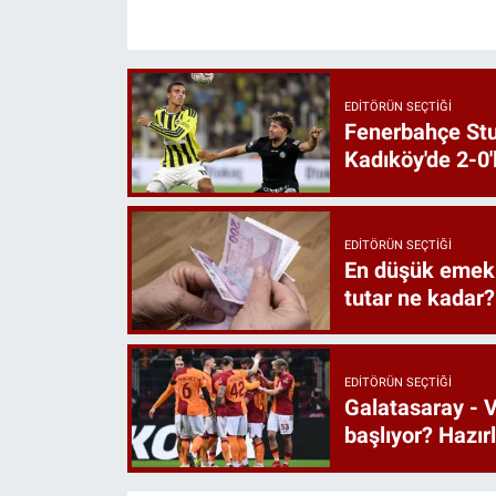
EDITÖRÜN SEÇTIĞI
Fenerbahçe St
Kadıköy'de 2-0'
EDITÖRÜN SEÇTIĞI
En düşük emekl
tutar ne kadar?
EDITÖRÜN SEÇTIĞI
Galatasaray - V
başlıyor? Hazı