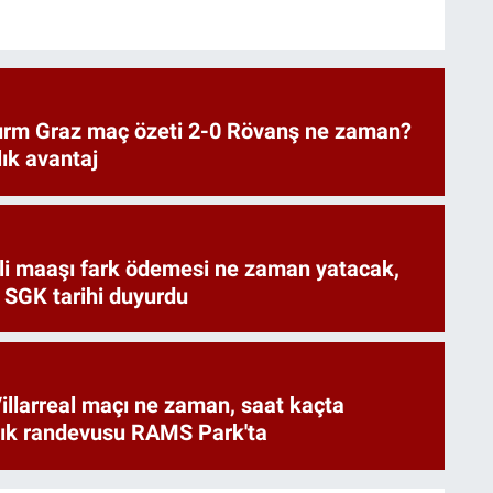
urm Graz maç özeti 2-0 Rövanş ne zaman?
lık avantaj
i maaşı fark ödemesi ne zaman yatacak,
 SGK tarihi duyurdu
illarreal maçı ne zaman, saat kaçta
rlık randevusu RAMS Park'ta