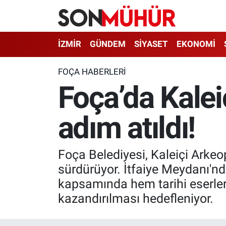
İzmir Nöbetçi Eczaneler
İZMİR
GÜNDEM
SİYASET
EKONOMİ
İzmir Hava Durumu
FOÇA HABERLERI
Foça’da Kalei
İzmir Namaz Vakitleri
adım atıldı!
İzmir Trafik Yoğunluk Haritası
Süper Lig Puan Durumu ve Fikstür
Foça Belediyesi, Kaleiçi Arkeop
Tüm Manşetler
sürdürüyor. İtfaiye Meydanı'nda
kapsamında hem tarihi eserleri
Son Dakika Haberleri
kazandırılması hedefleniyor.
Haber Arşivi