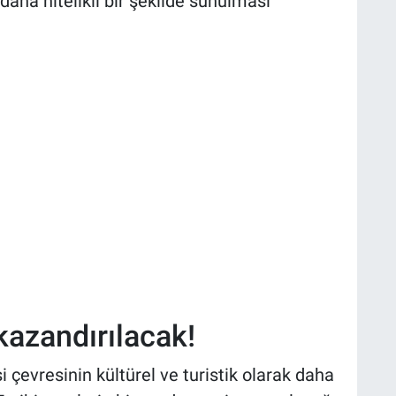
aha nitelikli bir şekilde sunulması
 kazandırılacak!
 çevresinin kültürel ve turistik olarak daha