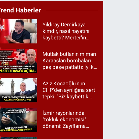
Trend Haberler
Yıldıray Demirkaya
kimdir, nasıl hayatını
kaybetti? Merter'in
tanınan ismi için taziye
mesajı
Mutlak butlanın mimarı
Karaaslan bombaları
peş peşe patlattı: İyi ki
bu davayı açtım…
Aziz Kocaoğlu'nun
CHP'den ayrılığına sert
tepki: "Biz kaybettik
ama partimizi terk
etmedik"
İzmir reyonlarında
"tokluk ekonomisi"
dönemi: Zayıflama
iğneleri gıda