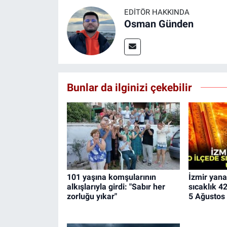
EDITÖR HAKKINDA
Osman Günden
Bunlar da ilginizi çekebilir
101 yaşına komşularının
İzmir yana
alkışlarıyla girdi: "Sabır her
sıcaklık 4
zorluğu yıkar"
5 Ağustos