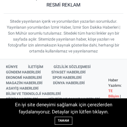
RESMİ REKLAM
Sitede yayınlanan içerik ve yorumlardan yazarları sorumludur.
Yayınlanan yorumlardan İzmir Haber, İzmir Son Dakika Haberleri |
Son Mühür sorumlu tutulamaz. Sitedeki tüm harici linkler ayrı bir
sayfada açılır. Sitemizde yayınlanan haber, köşe yazıları ve
fotoğraflar izin alınmaksızın kaynak gösterilse dahi, herhangi bir
ortamda kullanılamaz ve yayınlanamaz
KÜNYE
İLETİŞİM
GİZLİLİK SÖZLEŞMESİ
GÜNDEM HABERLERİ
SİYASET HABERLERİ
EKONOMİ HABERLERİ
SPOR HABERLERİ
Haber
MAGAZİN HABERLERİ
DÜNYA HABERLERİ
Yazılımı:
ASAYİŞ HABERLERİ
TE
BİLİM VE TEKNOLOJİ HABERLERİ
Bilişim
|
EĞİTİM HABERLERİ
KÜLTÜR VE SANAT HABERLERİ
Copyright
En iyi site deneyimi sağlamak için çerezlerden
SAĞLIK HABERLERİ
YAŞAM HABERLERİ
© 2026
YEREL HABERLER
İZMİR HABERLERİ
faydalanıyoruz. Detaylar için lütfen tıklayın.
SİNEMA VE TELEVİZYON HABERLERİ
TAMAM