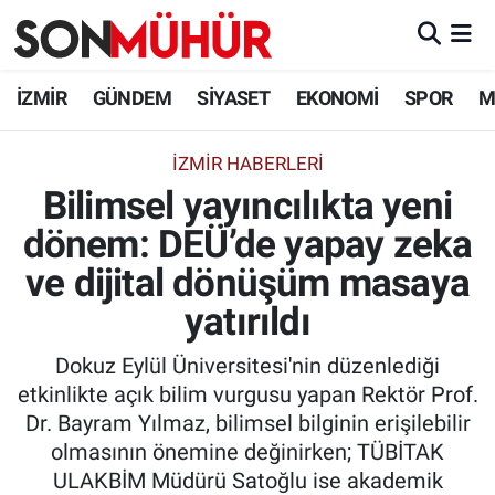
İzmir Nöbetçi Eczaneler
İZMİR
GÜNDEM
SİYASET
EKONOMİ
SPOR
M
İzmir Hava Durumu
İZMIR HABERLERI
Bilimsel yayıncılıkta yeni
İzmir Namaz Vakitleri
dönem: DEÜ’de yapay zeka
İzmir Trafik Yoğunluk Haritası
ve dijital dönüşüm masaya
Süper Lig Puan Durumu ve Fikstür
yatırıldı
Dokuz Eylül Üniversitesi'nin düzenlediği
Tüm Manşetler
etkinlikte açık bilim vurgusu yapan Rektör Prof.
Dr. Bayram Yılmaz, bilimsel bilginin erişilebilir
Son Dakika Haberleri
olmasının önemine değinirken; TÜBİTAK
ULAKBİM Müdürü Satoğlu ise akademik
Haber Arşivi