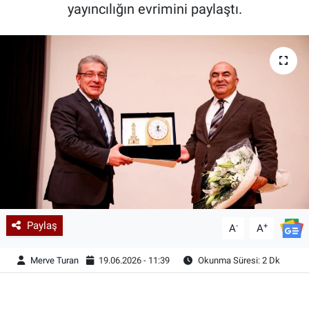
yayıncılığın evrimini paylaştı.
Paylaş
-
+
A
A
Merve Turan
19.06.2026 - 11:39
Okunma Süresi: 2 Dk