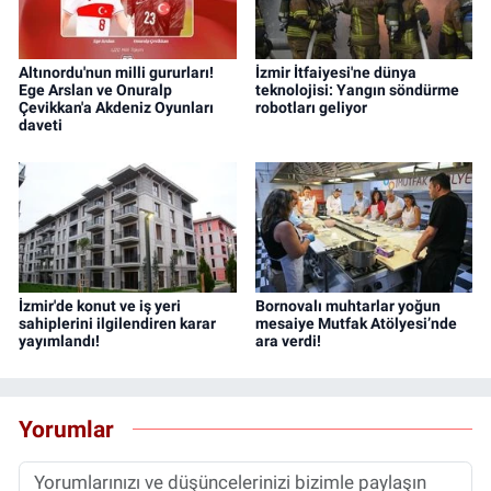
Altınordu'nun milli gururları!
İzmir İtfaiyesi'ne dünya
Ege Arslan ve Onuralp
teknolojisi: Yangın söndürme
Çevikkan'a Akdeniz Oyunları
robotları geliyor
daveti
İzmir'de konut ve iş yeri
Bornovalı muhtarlar yoğun
sahiplerini ilgilendiren karar
mesaiye Mutfak Atölyesi’nde
yayımlandı!
ara verdi!
Yorumlar