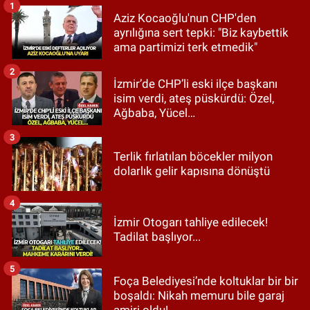
1
Aziz Kocaoğlu'nun CHP'den
ayrılığına sert tepki: "Biz kaybettik
ama partimizi terk etmedik"
2
İzmir’de CHP’li eski ilçe başkanı
isim verdi, ateş püskürdü: Özel,
Ağbaba, Yücel…
3
Terlik fırlatılan böcekler milyon
dolarlık gelir kapısına dönüştü
4
İzmir Otogarı tahliye edilecek!
Tadilat başlıyor...
5
Foça Belediyesi’nde koltuklar bir bir
boşaldı: Nikah memuru bile garaj
amiri oldu!