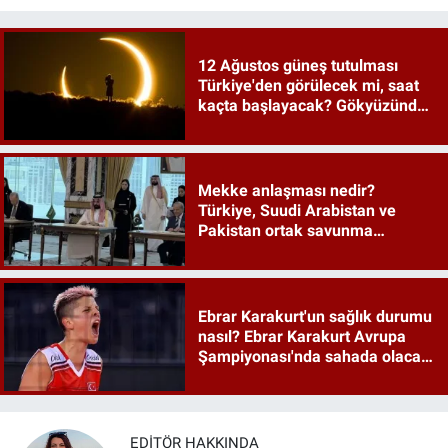
12 Ağustos güneş tutulması
Türkiye'den görülecek mi, saat
kaçta başlayacak? Gökyüzünde
tarihi an
Mekke anlaşması nedir?
Türkiye, Suudi Arabistan ve
Pakistan ortak savunma
anlaşması maddeleri
Ebrar Karakurt'un sağlık durumu
nasıl? Ebrar Karakurt Avrupa
Şampiyonası'nda sahada olacak
mı?
EDITÖR HAKKINDA