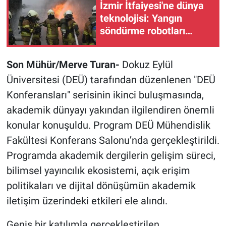
İzmir İtfaiyesi'ne dünya
teknolojisi: Yangın
söndürme robotları
geliyor
Son Mühür/Merve Turan-
Dokuz Eylül
Üniversitesi (DEÜ) tarafından düzenlenen "DEÜ
Konferansları" serisinin ikinci buluşmasında,
akademik dünyayı yakından ilgilendiren önemli
konular konuşuldu. Program DEÜ Mühendislik
Fakültesi Konferans Salonu’nda gerçekleştirildi.
Programda akademik dergilerin gelişim süreci,
bilimsel yayıncılık ekosistemi, açık erişim
politikaları ve dijital dönüşümün akademik
iletişim üzerindeki etkileri ele alındı.
Geniş bir katılımla gerçekleştirilen