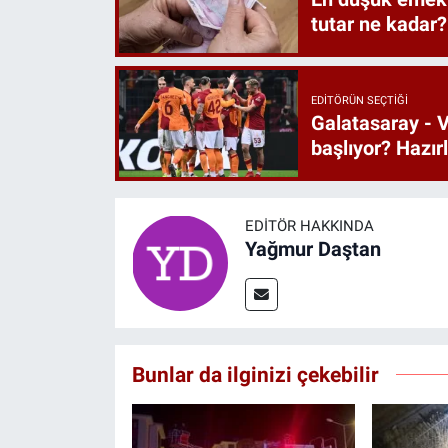
tutar ne kadar?
EDITÖRÜN SEÇTIĞI
Galatasaray - V
başlıyor? Hazı
EDITÖR HAKKINDA
Yağmur Daştan
Bunlar da ilginizi çekebilir