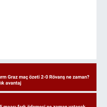
urm Graz maç özeti 2-0 Rövanş ne zaman?
lık avantaj
i maaşı fark ödemesi ne zaman yatacak,