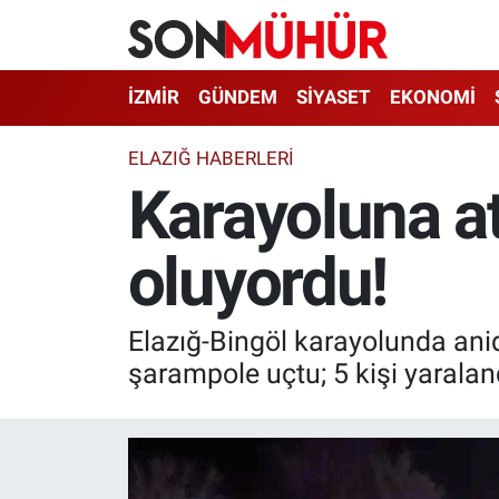
İzmir Nöbetçi Eczaneler
İZMİR
GÜNDEM
SİYASET
EKONOMİ
İzmir Hava Durumu
ELAZIĞ HABERLERİ
Karayoluna a
İzmir Namaz Vakitleri
oluyordu!
İzmir Trafik Yoğunluk Haritası
Süper Lig Puan Durumu ve Fikstür
Elazığ-Bingöl karayolunda ani
Tüm Manşetler
şarampole uçtu; 5 kişi yaralan
Son Dakika Haberleri
Haber Arşivi