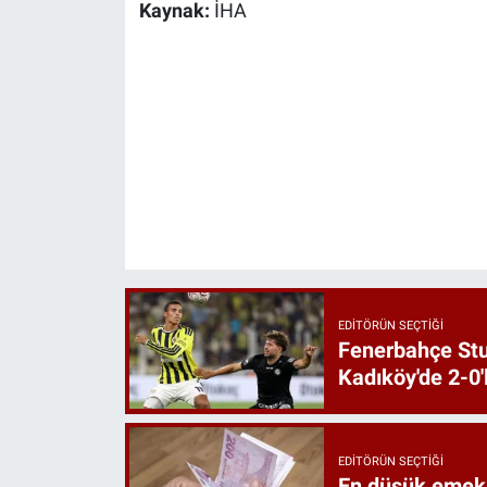
Kaynak:
İHA
EDITÖRÜN SEÇTIĞI
Fenerbahçe St
Kadıköy'de 2-0'
EDITÖRÜN SEÇTIĞI
En düşük emekl