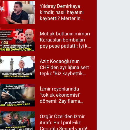
Yıldıray Demirkaya
kimdir, nasıl hayatını
kaybetti? Merter'in
tanınan ismi için taziye
mesajı
Mutlak butlanın mimarı
Karaaslan bombaları
peş peşe patlattı: İyi ki
bu davayı açtım…
Aziz Kocaoğlu'nun
CHP'den ayrılığına sert
tepki: "Biz kaybettik
ama partimizi terk
etmedik"
İzmir reyonlarında
"tokluk ekonomisi"
dönemi: Zayıflama
iğneleri gıda
harcamalarını vurdu!
Özgür Özel'den İzmir
itirafı: Pırıl pırıl Filiz
Cerioğlu Sengel vardı!