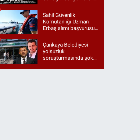
Ama ankette Cemil
Tugay birinci çıktı
Sahil Güvenlik
Komutanlığı Uzman
Erbaş alımı başvurusu
nasıl yapılır? 2026
başvuru şartları neler?
Çankaya Belediyesi
yolsuzluk
soruşturmasında şok
itiraf: "Belediyeyi Veli
Ağbaba yönetiyordu..."