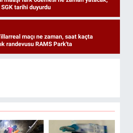
 SGK tarihi duyurdu
illarreal maçı ne zaman, saat kaçta
rlık randevusu RAMS Park'ta