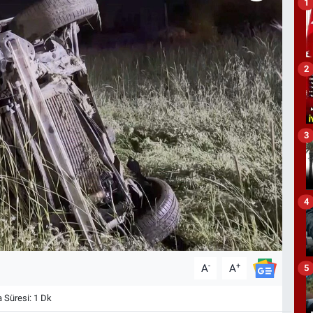
1
2
3
4
-
+
A
A
5
Süresi: 1 Dk