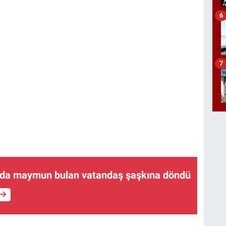
6
7
olda maymun bulan vatandaş şaşkına döndü