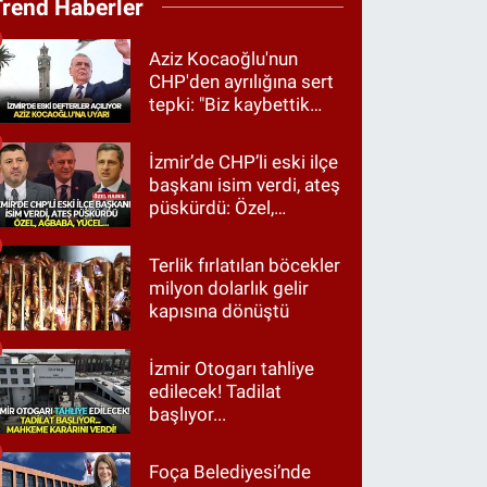
Trend Haberler
Aziz Kocaoğlu'nun
CHP'den ayrılığına sert
tepki: "Biz kaybettik
ama partimizi terk
etmedik"
İzmir’de CHP’li eski ilçe
başkanı isim verdi, ateş
püskürdü: Özel,
Ağbaba, Yücel…
Terlik fırlatılan böcekler
milyon dolarlık gelir
kapısına dönüştü
İzmir Otogarı tahliye
edilecek! Tadilat
başlıyor...
Foça Belediyesi’nde