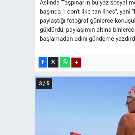
Aslında Taşpınar'ın bu yaz sosyal m
başında "I don't like tan lines", yan
paylaştığı fotoğraf günlerce konuşul
güldürdü; paylaşımın altına binlerc
başlamadan adını gündeme yazdırd
3 / 5