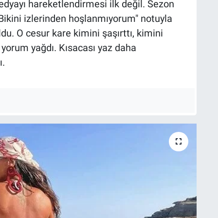
edyayı hareketlendirmesi ilk değil. Sezon
i "Bikini izlerinden hoşlanmıyorum" notuyla
du. O cesur kare kimini şaşırttı, kimini
e yorum yağdı. Kısacası yaz daha
ı.