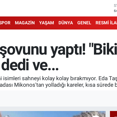
S
6
G
6
SPOR
MAGAZİN
YAŞAM
DÜNYA
GENEL
RESMİ İL
B
1
B
ovunu yaptı! "Bikin
6
D
4
edi ve...
E
5
 isimleri sahneyi kolay kolay bırakmıyor. Eda Ta
adası Mikonos'tan yolladığı kareler, kısa sürede b