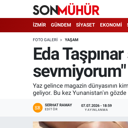
İzmir Nöbetçi Eczaneler
İZMİR
GÜNDEM
SİYASET
EKONOMİ
İzmir Hava Durumu
FOTO GALERI
YAŞAM
Eda Taşpınar ş
İzmir Namaz Vakitleri
sevmiyorum" d
İzmir Trafik Yoğunluk Haritası
Süper Lig Puan Durumu ve Fikstür
Yaz gelince magazin dünyasının kimi
geliyor. Bu kez Yunanistan'ın gözde 
Tüm Manşetler
SERHAT RAMAY
07.07.2026 - 18:59
Son Dakika Haberleri
EDITÖR
YAYINLANMA
Haber Arşivi