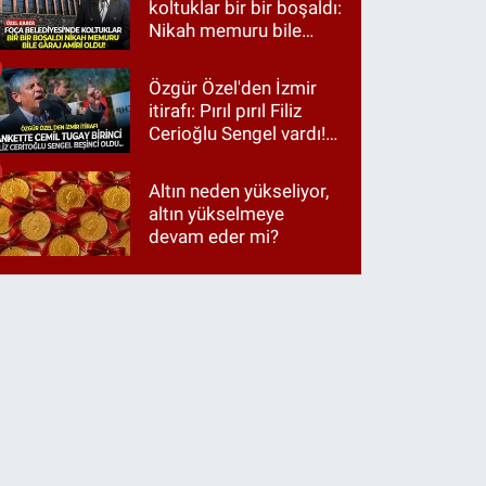
koltuklar bir bir boşaldı:
Nikah memuru bile
garaj amiri oldu!
Özgür Özel'den İzmir
itirafı: Pırıl pırıl Filiz
Cerioğlu Sengel vardı!
Ama ankette Cemil
Tugay birinci çıktı
Altın neden yükseliyor,
altın yükselmeye
devam eder mi?