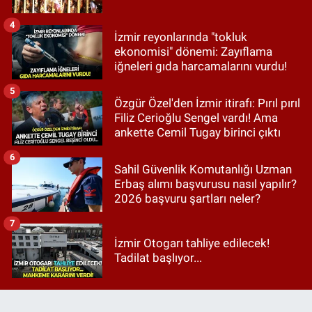
4
İzmir reyonlarında "tokluk
ekonomisi" dönemi: Zayıflama
iğneleri gıda harcamalarını vurdu!
5
Özgür Özel'den İzmir itirafı: Pırıl pırıl
Filiz Cerioğlu Sengel vardı! Ama
ankette Cemil Tugay birinci çıktı
6
Sahil Güvenlik Komutanlığı Uzman
Erbaş alımı başvurusu nasıl yapılır?
2026 başvuru şartları neler?
7
İzmir Otogarı tahliye edilecek!
Tadilat başlıyor...