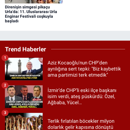
Direnişin simgesi pikaçu
Urla'da: 11. Uluslararası Urla
Enginar Festivali coşkuyla
başladı
Trend Haberler
1
Aziz Kocaoğlu'nun CHP'den
ayrılığına sert tepki: "Biz kaybettik
ama partimizi terk etmedik"
2
İzmir’de CHP’li eski ilçe başkanı
isim verdi, ateş püskürdü: Özel,
Ağbaba, Yücel…
3
Terlik fırlatılan böcekler milyon
dolarlık gelir kapısına dönüştü