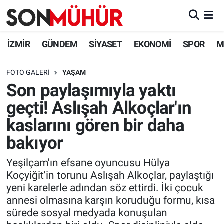
İzmir Nöbetçi Eczaneler
İZMİR
GÜNDEM
SİYASET
EKONOMİ
SPOR
M
İzmir Hava Durumu
FOTO GALERI
YAŞAM
Son paylaşımıyla yaktı
İzmir Namaz Vakitleri
geçti! Aslışah Alkoçlar'ın
İzmir Trafik Yoğunluk Haritası
kaslarını gören bir daha
bakıyor
Süper Lig Puan Durumu ve Fikstür
Yeşilçam'ın efsane oyuncusu Hülya
Tüm Manşetler
Koçyiğit'in torunu Aslışah Alkoçlar, paylaştığı
yeni karelerle adından söz ettirdi. İki çocuk
Son Dakika Haberleri
annesi olmasına karşın koruduğu formu, kısa
sürede sosyal medyada konuşulan
Haber Arşivi