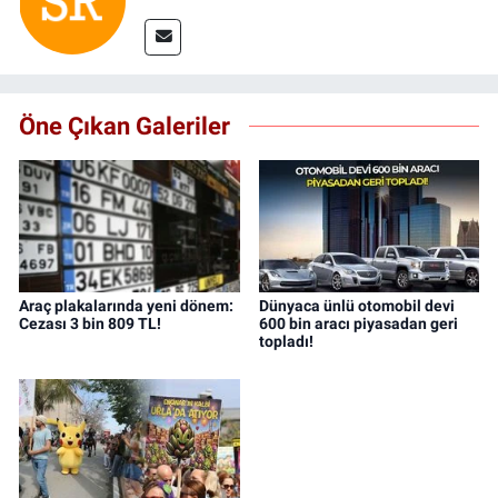
Öne Çıkan Galeriler
Araç plakalarında yeni dönem:
Dünyaca ünlü otomobil devi
Cezası 3 bin 809 TL!
600 bin aracı piyasadan geri
topladı!