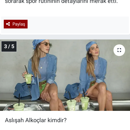
sorarak spor rutininin detaylarını merak etti.
Paylaş
3 / 5
Aslışah Alkoçlar kimdir?