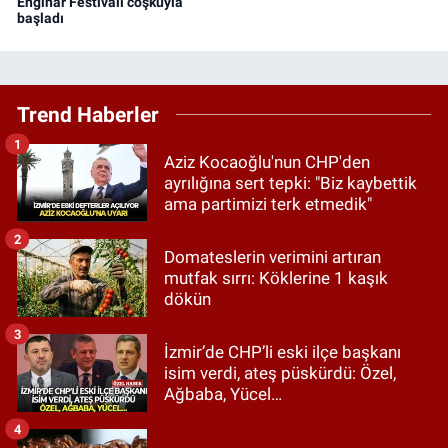
Enginar Festivali coşkuyla
başladı
Trend Haberler
1
Aziz Kocaoğlu'nun CHP'den
ayrılığına sert tepki: "Biz kaybettik
ama partimizi terk etmedik"
2
Domateslerin verimini artıran
mutfak sırrı: Köklerine 1 kaşık
dökün
3
İzmir’de CHP’li eski ilçe başkanı
isim verdi, ateş püskürdü: Özel,
Ağbaba, Yücel…
4