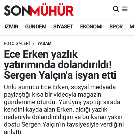
İzmir Nöbetçi Eczaneler
İZMİR
GÜNDEM
SİYASET
EKONOMİ
SPOR
M
İzmir Hava Durumu
FOTO GALERI
YAŞAM
Ece Erken yazlık
İzmir Namaz Vakitleri
yatırımında dolandırıldı!
İzmir Trafik Yoğunluk Haritası
Sergen Yalçın'a isyan etti
Süper Lig Puan Durumu ve Fikstür
Ünlü sunucu Ece Erken, sosyal medyada
paylaştığı kısa bir videoyla magazin
Tüm Manşetler
gündemine oturdu. Yürüyüş yaptığı sırada
kendini kayda alan Erken, aldığı yazlık
Son Dakika Haberleri
nedeniyle dolandırıldığını ve bu kararı yakın
dostu Sergen Yalçın'ın tavsiyesiyle verdiğini
Haber Arşivi
anlattı.