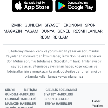
İZMİR
GÜNDEM
SİYASET
EKONOMİ
SPOR
MAGAZİN
YAŞAM
DÜNYA
GENEL
RESMİ İLANLAR
RESMİ REKLAM
Sitede yayınlanan içerik ve yorumlardan yazarları sorumludur.
Yayınlanan yorumlardan İzmir Haber, İzmir Son Dakika Haberleri |
Son Mühür sorumlu tutulamaz. Sitedeki tüm harici linkler ayrı bir
sayfada açılır. Sitemizde yayınlanan haber, köşe yazıları ve
fotoğraflar izin alınmaksızın kaynak gösterilse dahi, herhangi bir
ortamda kullanılamaz ve yayınlanamaz
KÜNYE
İLETİŞİM
GİZLİLİK SÖZLEŞMESİ
GÜNDEM HABERLERİ
SİYASET HABERLERİ
EKONOMİ HABERLERİ
SPOR HABERLERİ
Haber
MAGAZİN HABERLERİ
DÜNYA HABERLERİ
Yazılımı: