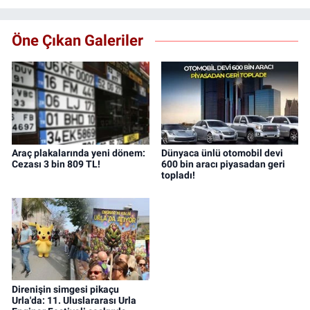
Öne Çıkan Galeriler
Araç plakalarında yeni dönem:
Dünyaca ünlü otomobil devi
Cezası 3 bin 809 TL!
600 bin aracı piyasadan geri
topladı!
Direnişin simgesi pikaçu
Urla'da: 11. Uluslararası Urla