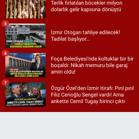
Terlik fırlatılan böcekler milyon
dolarlık gelir kapısına dönüştü
5
İzmir Otogarı tahliye edilecek!
Tadilat başlıyor...
6
Foça Belediyesi’nde koltuklar bir bir
boşaldı: Nikah memuru bile garaj
amiri oldu!
7
Özgür Özel'den İzmir itirafı: Pırıl pırıl
Filiz Cerioğlu Sengel vardı! Ama
ankette Cemil Tugay birinci çıktı