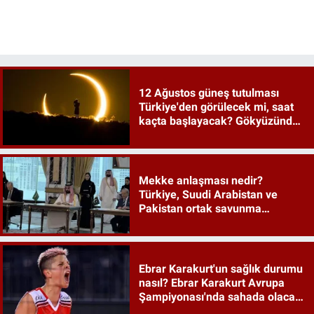
12 Ağustos güneş tutulması
Türkiye'den görülecek mi, saat
kaçta başlayacak? Gökyüzünde
tarihi an
Mekke anlaşması nedir?
Türkiye, Suudi Arabistan ve
Pakistan ortak savunma
anlaşması maddeleri
Ebrar Karakurt'un sağlık durumu
nasıl? Ebrar Karakurt Avrupa
Şampiyonası'nda sahada olacak
mı?