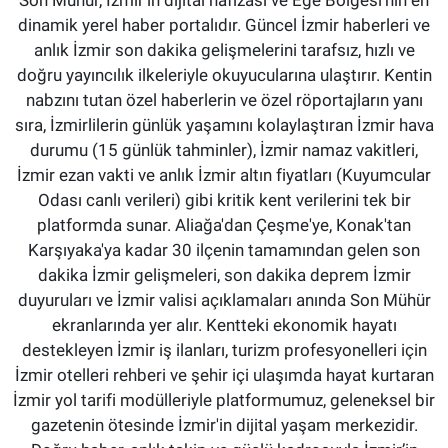
dinamik yerel haber portalıdır. Güncel İzmir haberleri ve
anlık İzmir son dakika gelişmelerini tarafsız, hızlı ve
doğru yayıncılık ilkeleriyle okuyucularına ulaştırır. Kentin
nabzını tutan özel haberlerin ve özel röportajların yanı
sıra, İzmirlilerin günlük yaşamını kolaylaştıran İzmir hava
durumu (15 günlük tahminler), İzmir namaz vakitleri,
İzmir ezan vakti ve anlık İzmir altın fiyatları (Kuyumcular
Odası canlı verileri) gibi kritik kent verilerini tek bir
platformda sunar. Aliağa'dan Çeşme'ye, Konak'tan
Karşıyaka'ya kadar 30 ilçenin tamamından gelen son
dakika İzmir gelişmeleri, son dakika deprem İzmir
duyuruları ve İzmir valisi açıklamaları anında Son Mühür
ekranlarında yer alır. Kentteki ekonomik hayatı
destekleyen İzmir iş ilanları, turizm profesyonelleri için
İzmir otelleri rehberi ve şehir içi ulaşımda hayat kurtaran
İzmir yol tarifi modülleriyle platformumuz, geleneksel bir
gazetenin ötesinde İzmir'in dijital yaşam merkezidir.