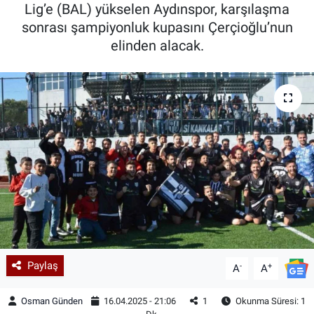
Lig’e (BAL) yükselen Aydınspor, karşılaşma
sonrası şampiyonluk kupasını Çerçioğlu’nun
elinden alacak.
Paylaş
-
+
A
A
Osman Günden
16.04.2025 - 21:06
1
Okunma Süresi: 1