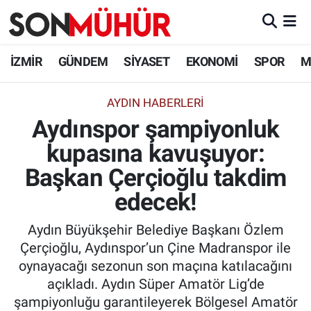
İzmir Nöbetçi Eczaneler
İZMİR
GÜNDEM
SİYASET
EKONOMİ
SPOR
M
İzmir Hava Durumu
AYDIN HABERLERİ
Aydınspor şampiyonluk
İzmir Namaz Vakitleri
kupasına kavuşuyor:
İzmir Trafik Yoğunluk Haritası
Başkan Çerçioğlu takdim
Süper Lig Puan Durumu ve Fikstür
edecek!
Aydın Büyükşehir Belediye Başkanı Özlem
Tüm Manşetler
Çerçioğlu, Aydınspor’un Çine Madranspor ile
oynayacağı sezonun son maçına katılacağını
Son Dakika Haberleri
açıkladı. Aydın Süper Amatör Lig’de
şampiyonluğu garantileyerek Bölgesel Amatör
Haber Arşivi