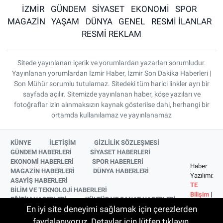
İZMİR
GÜNDEM
SİYASET
EKONOMİ
SPOR
MAGAZİN
YAŞAM
DÜNYA
GENEL
RESMİ İLANLAR
RESMİ REKLAM
Sitede yayınlanan içerik ve yorumlardan yazarları sorumludur.
Yayınlanan yorumlardan İzmir Haber, İzmir Son Dakika Haberleri |
Son Mühür sorumlu tutulamaz. Sitedeki tüm harici linkler ayrı bir
sayfada açılır. Sitemizde yayınlanan haber, köşe yazıları ve
fotoğraflar izin alınmaksızın kaynak gösterilse dahi, herhangi bir
ortamda kullanılamaz ve yayınlanamaz
KÜNYE
İLETİŞİM
GİZLİLİK SÖZLEŞMESİ
GÜNDEM HABERLERİ
SİYASET HABERLERİ
EKONOMİ HABERLERİ
SPOR HABERLERİ
Haber
MAGAZİN HABERLERİ
DÜNYA HABERLERİ
Yazılımı:
ASAYİŞ HABERLERİ
TE
BİLİM VE TEKNOLOJİ HABERLERİ
Bilişim
|
EĞİTİM HABERLERİ
KÜLTÜR VE SANAT HABERLERİ
Copyright
En iyi site deneyimi sağlamak için çerezlerden
SAĞLIK HABERLERİ
YAŞAM HABERLERİ
© 2026
YEREL HABERLER
İZMİR HABERLERİ
faydalanıyoruz. Detaylar için lütfen tıklayın.