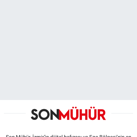
Son Mühür, İzmir’in dijital hafızası ve Ege Bölgesi'nin en