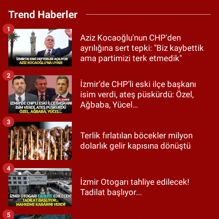
Trend Haberler
1
Aziz Kocaoğlu'nun CHP'den
ayrılığına sert tepki: "Biz kaybettik
ama partimizi terk etmedik"
2
İzmir’de CHP’li eski ilçe başkanı
isim verdi, ateş püskürdü: Özel,
Ağbaba, Yücel…
3
Terlik fırlatılan böcekler milyon
dolarlık gelir kapısına dönüştü
4
İzmir Otogarı tahliye edilecek!
Tadilat başlıyor...
5