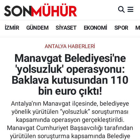
İzmir Nöbetçi Eczaneler
İZMİR
GÜNDEM
SİYASET
EKONOMİ
SPOR
M
İzmir Hava Durumu
ANTALYA HABERLERİ
Manavgat Belediyesi'ne
İzmir Namaz Vakitleri
'yolsuzluk' operasyonu:
İzmir Trafik Yoğunluk Haritası
Baklava kutusundan 110
Süper Lig Puan Durumu ve Fikstür
bin euro çıktı!
Antalya’nın Manavgat ilçesinde, belediyeye
Tüm Manşetler
yönelik yürütülen “yolsuzluk” soruşturması
kapsamında operasyon gerçekleştirildi.
Son Dakika Haberleri
Manavgat Cumhuriyet Başsavcılığı tarafından
yürütülen soruşturma kapsamında Belediye
Haber Arşivi