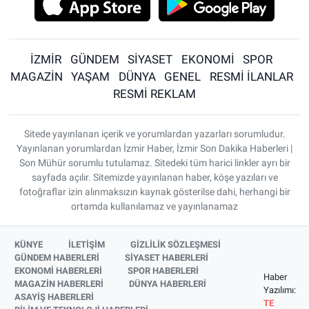
İZMİR
GÜNDEM
SİYASET
EKONOMİ
SPOR
MAGAZİN
YAŞAM
DÜNYA
GENEL
RESMİ İLANLAR
RESMİ REKLAM
Sitede yayınlanan içerik ve yorumlardan yazarları sorumludur.
Yayınlanan yorumlardan İzmir Haber, İzmir Son Dakika Haberleri |
Son Mühür sorumlu tutulamaz. Sitedeki tüm harici linkler ayrı bir
sayfada açılır. Sitemizde yayınlanan haber, köşe yazıları ve
fotoğraflar izin alınmaksızın kaynak gösterilse dahi, herhangi bir
ortamda kullanılamaz ve yayınlanamaz
KÜNYE
İLETİŞİM
GİZLİLİK SÖZLEŞMESİ
GÜNDEM HABERLERİ
SİYASET HABERLERİ
EKONOMİ HABERLERİ
SPOR HABERLERİ
Haber
MAGAZİN HABERLERİ
DÜNYA HABERLERİ
Yazılımı:
ASAYİŞ HABERLERİ
TE