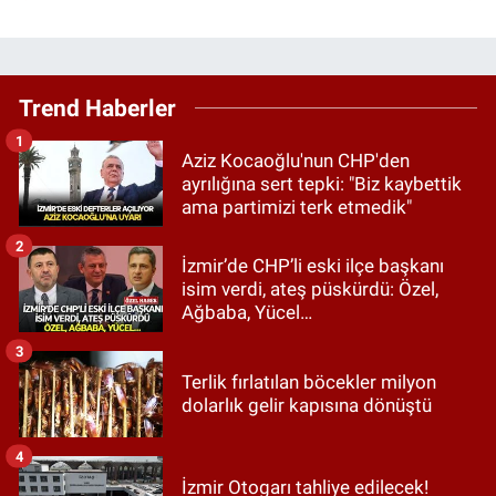
Trend Haberler
1
Aziz Kocaoğlu'nun CHP'den
ayrılığına sert tepki: "Biz kaybettik
ama partimizi terk etmedik"
2
İzmir’de CHP’li eski ilçe başkanı
isim verdi, ateş püskürdü: Özel,
Ağbaba, Yücel…
3
Terlik fırlatılan böcekler milyon
dolarlık gelir kapısına dönüştü
4
İzmir Otogarı tahliye edilecek!