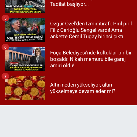
Tadilat başlıyor...
5
Özgür Özel'den İzmir itirafı: Pırıl pırıl
Filiz Cerioğlu Sengel vardı! Ama
ankette Cemil Tugay birinci çıktı
6
Foça Belediyesi’nde koltuklar bir bir
boşaldı: Nikah memuru bile garaj
amiri oldu!
7
Altın neden yükseliyor, altın
yükselmeye devam eder mi?