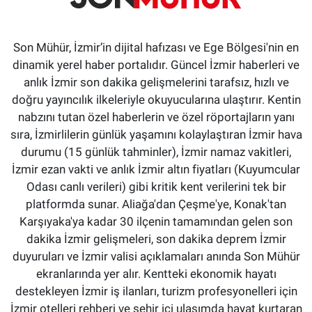
Son Mühür, İzmir’in dijital hafızası ve Ege Bölgesi'nin en
dinamik yerel haber portalıdır. Güncel İzmir haberleri ve
anlık İzmir son dakika gelişmelerini tarafsız, hızlı ve
doğru yayıncılık ilkeleriyle okuyucularına ulaştırır. Kentin
nabzını tutan özel haberlerin ve özel röportajların yanı
sıra, İzmirlilerin günlük yaşamını kolaylaştıran İzmir hava
durumu (15 günlük tahminler), İzmir namaz vakitleri,
İzmir ezan vakti ve anlık İzmir altın fiyatları (Kuyumcular
Odası canlı verileri) gibi kritik kent verilerini tek bir
platformda sunar. Aliağa'dan Çeşme'ye, Konak'tan
Karşıyaka'ya kadar 30 ilçenin tamamından gelen son
dakika İzmir gelişmeleri, son dakika deprem İzmir
duyuruları ve İzmir valisi açıklamaları anında Son Mühür
ekranlarında yer alır. Kentteki ekonomik hayatı
destekleyen İzmir iş ilanları, turizm profesyonelleri için
İzmir otelleri rehberi ve şehir içi ulaşımda hayat kurtaran