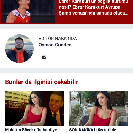
Ebrar Karakurt'un sağlık durumu
nasıl? Ebrar Karakurt Avrupa
Şampiyonası'nda sahada olacak
mı?
EDITÖR HAKKINDA
Osman Günden
Bunlar da ilginizi çekebilir
Muhittin Böcek'e 'baba' diye
SON DAKİKA Lüks tatilde