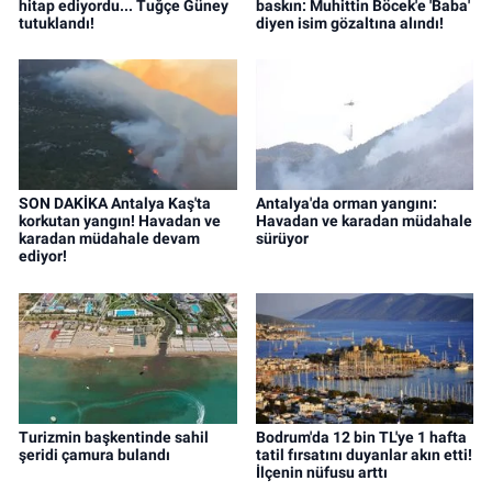
hitap ediyordu... Tuğçe Güney
baskın: Muhittin Böcek'e 'Baba'
tutuklandı!
diyen isim gözaltına alındı!
SON DAKİKA Antalya Kaş'ta
Antalya'da orman yangını:
korkutan yangın! Havadan ve
Havadan ve karadan müdahale
karadan müdahale devam
sürüyor
ediyor!
Turizmin başkentinde sahil
Bodrum'da 12 bin TL'ye 1 hafta
şeridi çamura bulandı
tatil fırsatını duyanlar akın etti!
İlçenin nüfusu arttı