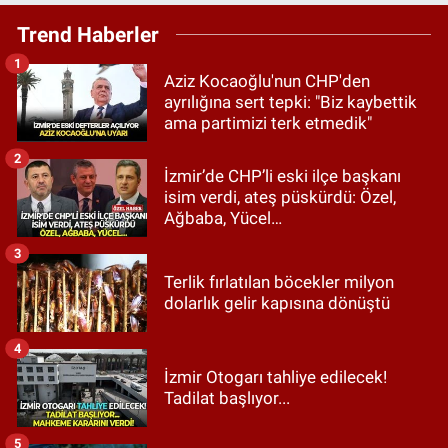
Trend Haberler
1
Aziz Kocaoğlu'nun CHP'den
ayrılığına sert tepki: "Biz kaybettik
ama partimizi terk etmedik"
2
İzmir’de CHP’li eski ilçe başkanı
isim verdi, ateş püskürdü: Özel,
Ağbaba, Yücel…
3
Terlik fırlatılan böcekler milyon
dolarlık gelir kapısına dönüştü
4
İzmir Otogarı tahliye edilecek!
Tadilat başlıyor...
5