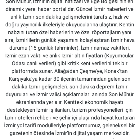
Son Mühür, İzmir’in dijital hafızası ve Ege Bölgesi'nin en
dinamik yerel haber portalıdır. Güncel İzmir haberleri ve
anlık İzmir son dakika gelişmelerini tarafsız, hızlı ve
doğru yayıncılık ilkeleriyle okuyucularına ulaştırır. Kentin
nabzını tutan özel haberlerin ve özel röportajların yanı
sıra, İzmirlilerin günlük yaşamını kolaylaştıran İzmir hava
durumu (15 günlük tahminler), İzmir namaz vakitleri,
İzmir ezan vakti ve anlık İzmir altın fiyatları (Kuyumcular
Odası canlı verileri) gibi kritik kent verilerini tek bir
platformda sunar. Aliağa'dan Çeşme'ye, Konak'tan
Karşıyaka'ya kadar 30 ilçenin tamamından gelen son
dakika İzmir gelişmeleri, son dakika deprem İzmir
duyuruları ve İzmir valisi açıklamaları anında Son Mühür
ekranlarında yer alır. Kentteki ekonomik hayatı
destekleyen İzmir iş ilanları, turizm profesyonelleri için
İzmir otelleri rehberi ve şehir içi ulaşımda hayat kurtaran
İzmir yol tarifi modülleriyle platformumuz, geleneksel bir
gazetenin ötesinde İzmir'in dijital yaşam merkezidir.