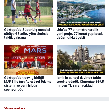
Göztepe'de Süper Lig mesaisi
Urla’da 77 bin metrekarelik
sürüyor! Stoilov yönetiminde
yeni proje: 77 konut yapılacak,
taktik çalışma
değeri dikkat çekti
Göztepe'den dev iş birliği!
İzmir’in sanayi devinde tablo
MARS ile taraftara özel ödeme
tersine döndü: Çimentaş 169,5
sistemi ve yeni tribün
milyon TL zarar açıkladı
sponsorluğu
Yorumlar