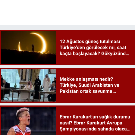
12 Ağustos güneş tutulması
Türkiye'den görülecek mi, saat
kaçta başlayacak? Gökyüzünde
tarihi an
Mekke anlaşması nedir?
Türkiye, Suudi Arabistan ve
Pakistan ortak savunma
anlaşması maddeleri
Ebrar Karakurt'un sağlık durumu
nasıl? Ebrar Karakurt Avrupa
Şampiyonası'nda sahada olacak
mı?