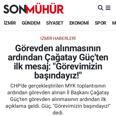
İzmir Nöbetçi Eczaneler
İZMİR
GÜNDEM
SİYASET
EKONOMİ
SPOR
M
İzmir Hava Durumu
İZMIR HABERLERI
Görevden alınmasının
İzmir Namaz Vakitleri
ardından Çağatay Güç'ten
İzmir Trafik Yoğunluk Haritası
ilk mesaj: "Görevimizin
Süper Lig Puan Durumu ve Fikstür
başındayız!"
CHP'de gerçekleştirilen MYK toplantısının
Tüm Manşetler
ardından görevden alınan İl Başkanı Çağatay
Güç'ten görevden alınmasının ardından ilk
Son Dakika Haberleri
açıklama geldi. Güç, "Görevimizin başındayız!"
dedi.
Haber Arşivi