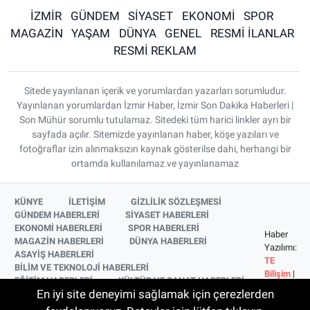
İZMİR
GÜNDEM
SİYASET
EKONOMİ
SPOR
MAGAZİN
YAŞAM
DÜNYA
GENEL
RESMİ İLANLAR
RESMİ REKLAM
Sitede yayınlanan içerik ve yorumlardan yazarları sorumludur.
Yayınlanan yorumlardan İzmir Haber, İzmir Son Dakika Haberleri |
Son Mühür sorumlu tutulamaz. Sitedeki tüm harici linkler ayrı bir
sayfada açılır. Sitemizde yayınlanan haber, köşe yazıları ve
fotoğraflar izin alınmaksızın kaynak gösterilse dahi, herhangi bir
ortamda kullanılamaz ve yayınlanamaz
KÜNYE
İLETİŞİM
GİZLİLİK SÖZLEŞMESİ
GÜNDEM HABERLERİ
SİYASET HABERLERİ
EKONOMİ HABERLERİ
SPOR HABERLERİ
Haber
MAGAZİN HABERLERİ
DÜNYA HABERLERİ
Yazılımı:
ASAYİŞ HABERLERİ
TE
BİLİM VE TEKNOLOJİ HABERLERİ
Bilişim
|
EĞİTİM HABERLERİ
KÜLTÜR VE SANAT HABERLERİ
Copyright
En iyi site deneyimi sağlamak için çerezlerden
SAĞLIK HABERLERİ
YAŞAM HABERLERİ
© 2026
YEREL HABERLER
İZMİR HABERLERİ