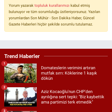
Yorum yazarak
topluluk kurallarımızı
kabul etmiş
bulunuyor ve tüm sorumluluğu üstleniyorsunuz. Yazılan
yorumlardan Son Mühür - Son Dakika Haber, Güncel
Gazete Haberleri hiçbir şekilde sorumlu tutulamaz.
Trend Haberler
1
Domateslerin verimini artıran
mutfak sırrı: Köklerine 1 kaşık
dökün
2
Aziz Kocaoğlu'nun CHP'den
ayrılığına sert tepki: "Biz kaybettik
ama partimizi terk etmedik"
3