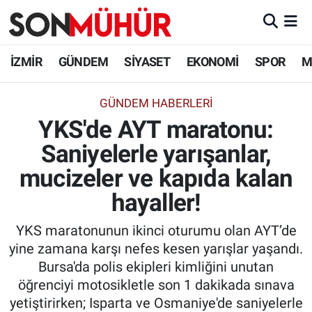
İzmir Nöbetçi Eczaneler
İZMİR
GÜNDEM
SİYASET
EKONOMİ
SPOR
M
İzmir Hava Durumu
GÜNDEM HABERLERI
YKS'de AYT maratonu:
İzmir Namaz Vakitleri
Saniyelerle yarışanlar,
İzmir Trafik Yoğunluk Haritası
mucizeler ve kapıda kalan
Süper Lig Puan Durumu ve Fikstür
hayaller!
YKS maratonunun ikinci oturumu olan AYT’de
Tüm Manşetler
yine zamana karşı nefes kesen yarışlar yaşandı.
Bursa'da polis ekipleri kimliğini unutan
Son Dakika Haberleri
öğrenciyi motosikletle son 1 dakikada sınava
yetiştirirken; Isparta ve Osmaniye'de saniyelerle
Haber Arşivi