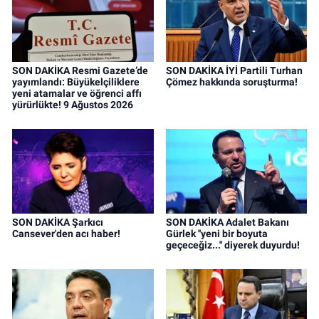
SON DAKİKA Resmi Gazete’de
SON DAKİKA İYİ Partili Turhan
yayımlandı: Büyükelçiliklere
Çömez hakkında soruşturma!
yeni atamalar ve öğrenci affı
yürürlükte! 9 Ağustos 2026
SON DAKİKA Şarkıcı
SON DAKİKA Adalet Bakanı
Cansever'den acı haber!
Gürlek ''yeni bir boyuta
geçeceğiz...'' diyerek duyurdu!