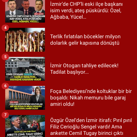
İzmir’de CHP’li eski ilçe başkanı
isim verdi, ateş püskürdü: Özel,
Ağbaba, Yücel…
4
Terlik fırlatılan böcekler milyon
dolarlık gelir kapısına dönüştü
5
İzmir Otogarı tahliye edilecek!
Tadilat başlıyor...
6
Foça Belediyesi’nde koltuklar bir bir
boşaldı: Nikah memuru bile garaj
amiri oldu!
7
Özgür Özel'den İzmir itirafı: Pırıl pırıl
Filiz Cerioğlu Sengel vardı! Ama
ankette Cemil Tugay birinci çıktı