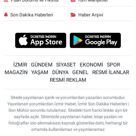
Puan Durumu ve Fikstür
Tüm Manşetler
Son Dakika Haberleri
Haber Arşivi
İZMİR
GÜNDEM
SİYASET
EKONOMİ
SPOR
MAGAZİN
YAŞAM
DÜNYA
GENEL
RESMİ İLANLAR
RESMİ REKLAM
Sitede yayınlanan içerik ve yorumlardan yazarları sorumludur.
Yayınlanan yorumlardan İzmir Haber, İzmir Son Dakika Haberleri |
Son Mühür sorumlu tutulamaz. Sitedeki tüm harici linkler ayrı bir
sayfada açılır. Sitemizde yayınlanan haber, köşe yazıları ve
fotoğraflar izin alınmaksızın kaynak gösterilse dahi, herhangi bir
ortamda kullanılamaz ve yayınlanamaz