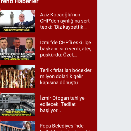
Trend Haberler
Aziz Kocaoğlu'nun
CHP'den ayrılığına sert
tepki: "Biz kaybettik
ama partimizi terk
etmedik"
İzmir’de CHP’li eski ilçe
başkanı isim verdi, ateş
püskürdü: Özel,
Ağbaba, Yücel…
Terlik fırlatılan böcekler
milyon dolarlık gelir
kapısına dönüştü
İzmir Otogarı tahliye
edilecek! Tadilat
başlıyor...
Foça Belediyesi’nde