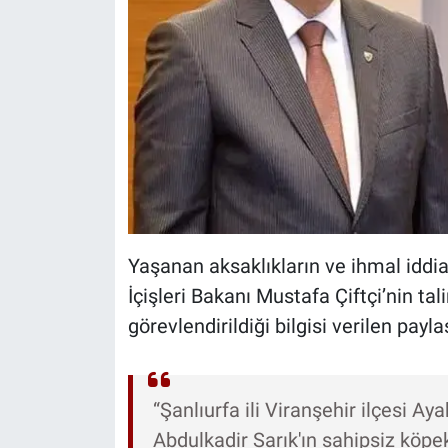
Yaşanan aksaklıkların ve ihmal iddi
İçişleri Bakanı Mustafa Çiftçi’nin tal
görevlendirildiği bilgisi verilen payl
“Şanlıurfa ili Viranşehir ilçesi Ay
Abdulkadir Sarık'ın sahipsiz köpe