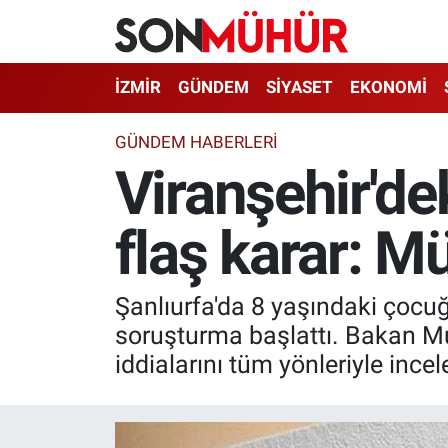
İzmir Nöbetçi Eczaneler
İZMİR
GÜNDEM
SİYASET
EKONOMİ
İzmir Hava Durumu
GÜNDEM HABERLERI
Viranşehir'de
İzmir Namaz Vakitleri
flaş karar: Mü
İzmir Trafik Yoğunluk Haritası
Süper Lig Puan Durumu ve Fikstür
Şanlıurfa'da 8 yaşındaki çocuğ
Tüm Manşetler
soruşturma başlattı. Bakan Mus
iddialarını tüm yönleriyle ince
Son Dakika Haberleri
Haber Arşivi