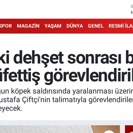
6
1
SPOR
MAGAZİN
YAŞAM
DÜNYA
GENEL
RESMİ İL
6
4
ki dehşet sonrası 
5
fettiş görevlendiril
6
un köpek saldırısında yaralanması üzerine
tafa Çiftçi'nin talimatıyla görevlendirile
leyecek.