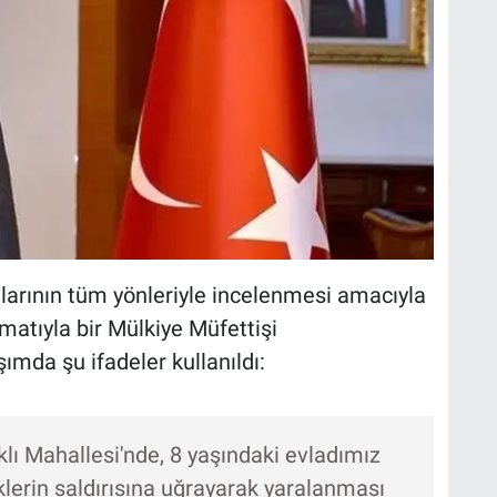
alarının tüm yönleriyle incelenmesi amacıyla
imatıyla bir Mülkiye Müfettişi
aşımda şu ifadeler kullanıldı:
aklı Mahallesi'nde, 8 yaşındaki evladımız
klerin saldırısına uğrayarak yaralanması