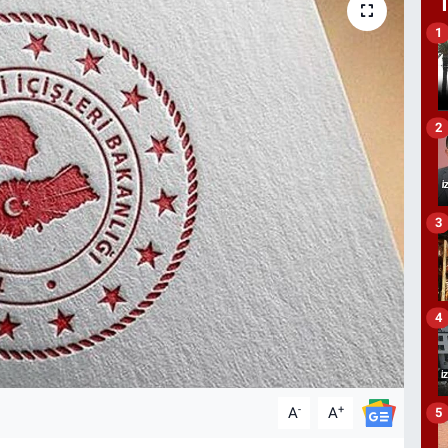
1
2
3
4
-
+
A
A
5