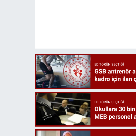
EDITÖRÜN SEÇTIĞI
GSB antrenör a
kadro için ilan ç
EDITÖRÜN SEÇTIĞI
Okullara 30 bin
MEB personel al