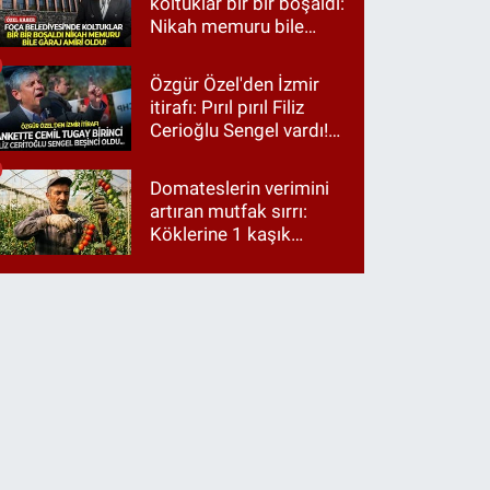
koltuklar bir bir boşaldı:
Nikah memuru bile
garaj amiri oldu!
Özgür Özel'den İzmir
itirafı: Pırıl pırıl Filiz
Cerioğlu Sengel vardı!
Ama ankette Cemil
Tugay birinci çıktı
Domateslerin verimini
artıran mutfak sırrı:
Köklerine 1 kaşık
dökün