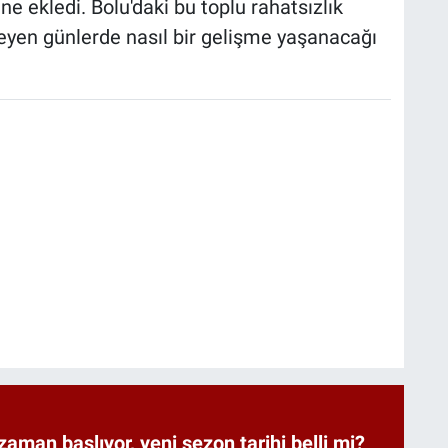
ine ekledi. Bolu'daki bu toplu rahatsızlık
leyen günlerde nasıl bir gelişme yaşanacağı
zaman başlıyor, yeni sezon tarihi belli mi?