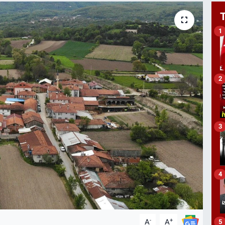
1
2
3
4
-
+
A
A
5