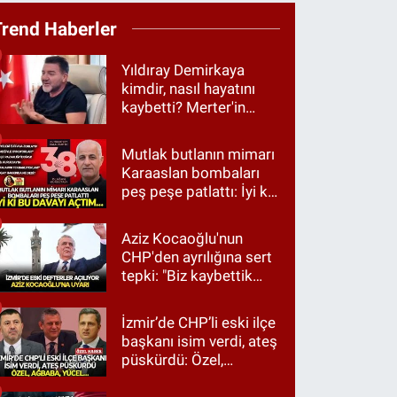
Trend Haberler
Yıldıray Demirkaya
kimdir, nasıl hayatını
kaybetti? Merter'in
tanınan ismi için taziye
mesajı
Mutlak butlanın mimarı
Karaaslan bombaları
peş peşe patlattı: İyi ki
bu davayı açtım…
Aziz Kocaoğlu'nun
CHP'den ayrılığına sert
tepki: "Biz kaybettik
ama partimizi terk
etmedik"
İzmir’de CHP’li eski ilçe
başkanı isim verdi, ateş
püskürdü: Özel,
Ağbaba, Yücel…