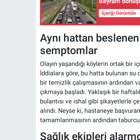
Bayram dönüşü B
İçeriği Görüntüle
Aynı hattan beslenen
semptomlar
Olayın yaşandığı köylerin ortak bir i
İddialara göre, bu hatta bulunan su
bir temizlik çalışmasının ardından va
çıkmaya başladı. Yaklaşık bir haftalık
bulantısı ve ishal gibi şikayetlerle ç
alındı. Neyse ki, hastaneye başvuran
tamamlanmasının ardından taburcu ed
Sağlık ekipleri alar