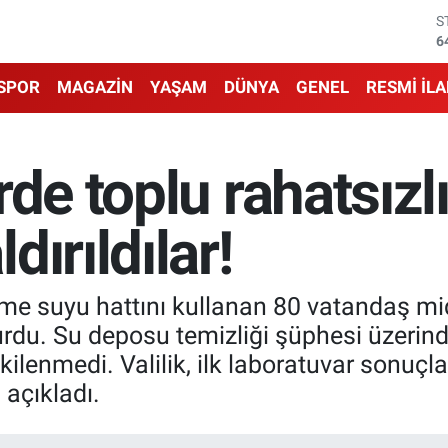
G
6
B
1
SPOR
MAGAZİN
YAŞAM
DÜNYA
GENEL
RESMİ İL
B
6
D
4
de toplu rahatsızlı
E
5
S
ırıldılar!
6
çme suyu hattını kullanan 80 vatandaş mid
urdu. Su deposu temizliği şüphesi üzerin
ilenmedi. Valilik, ilk laboratuvar sonuçla
 açıkladı.