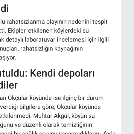
di
plu rahatsızlanma olayının nedenini tespit
. Ekipler, etkilenen köylerdeki su
etaylı laboratuvar incelemesi için ilgili
nuçları, rahatsızlığın kaynağının
aşıyor.
tuldu: Kendi depoları
iler
an Okçular köyünde ise ilginç bir durum
erdiği bilgilere göre, Okçular köyünde
etkilenmedi. Muhtar Akgül, köyün su
uğunu ve düzenli olarak temizliğinin
hangi bir sağlık sorunu yaşamadıklarını ifade