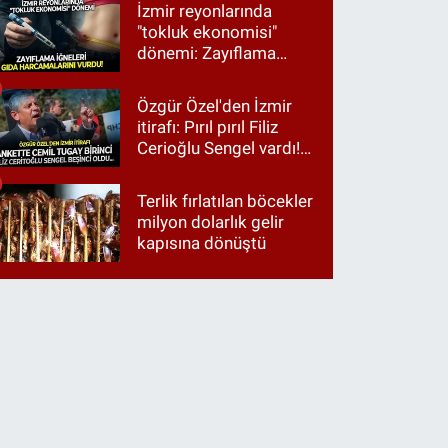
İzmir reyonlarında
"tokluk ekonomisi"
dönemi: Zayıflama
iğneleri gıda
harcamalarını vurdu!
Özgür Özel'den İzmir
itirafı: Pırıl pırıl Filiz
Cerioğlu Sengel vardı!
Ama ankette Cemil
Tugay birinci çıktı
Terlik fırlatılan böcekler
milyon dolarlık gelir
kapısına dönüştü