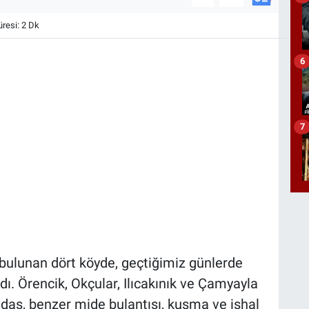
esi: 2 Dk
6
7
ulunan dört köyde, geçtiğimiz günlerde
dı. Örencik, Okçular, Ilıcakınık ve Çamyayla
daş, benzer mide bulantısı, kusma ve ishal