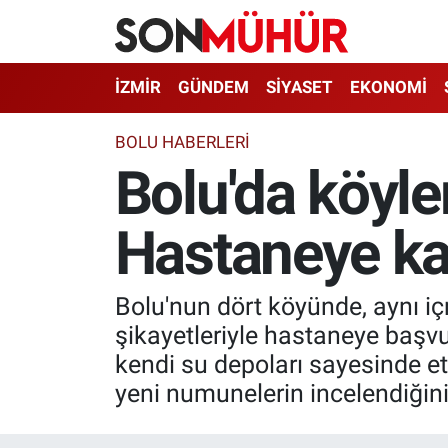
İzmir Nöbetçi Eczaneler
İZMİR
GÜNDEM
SİYASET
EKONOMİ
İzmir Hava Durumu
BOLU HABERLERİ
Bolu'da köyler
İzmir Namaz Vakitleri
Hastaneye kald
İzmir Trafik Yoğunluk Haritası
Süper Lig Puan Durumu ve Fikstür
Bolu'nun dört köyünde, aynı i
Tüm Manşetler
şikayetleriyle hastaneye başv
kendi su depoları sayesinde etk
Son Dakika Haberleri
yeni numunelerin incelendiğini
Haber Arşivi