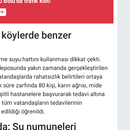
olu’da trafik kilit!
 köylerde benzer
çme suyu hattını kullanması dikkat çekti.
 deposunda yakın zamanda gerçekleştirilen
tandaşlarda rahatsızlık belirtileri ortaya
 süre zarfında 80 kişi, karın ağrısı, mide
eşitli hastanelere başvurarak tedavi altına
 tüm vatandaşların tedavilerinin
ildiği öğrenildi.
mda: Su numuneleri