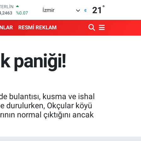
°
RAM ALTIN
21
İzmir
510.40
%0.45
İST100
3.799
%70
ANLAR
RESMİ REKLAM
ITCOIN
4.225,61
%-0.63
OLAR
7,7143
%0.16
k paniği!
URO
5,0317
%-0.02
TERLİN
4,2463
%0.07
e bulantısı, kusma ve ishal
de durulurken, Okçular köyü
rının normal çıktığını ancak