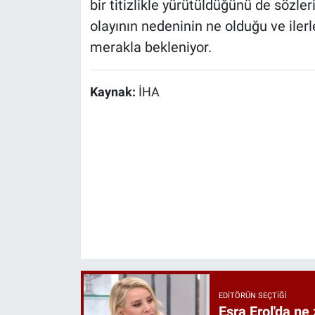
bir titizlikle yürütüldüğünü de sözler
olayının nedeninin ne olduğu ve iler
merakla bekleniyor.
Kaynak:
İHA
EDITÖRÜN SEÇTIĞI
Esra Erol'da ne 