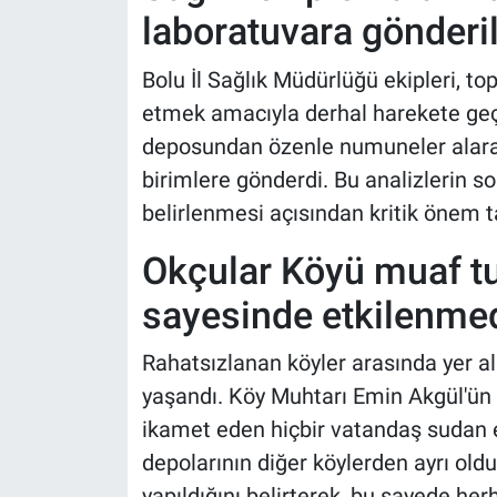
laboratuvara gönderil
Bolu İl Sağlık Müdürlüğü ekipleri, to
etmek amacıyla derhal harekete geçti
deposundan özenle numuneler alarak d
birimlere gönderdi. Bu analizlerin so
belirlenmesi açısından kritik önem t
Okçular Köyü muaf tu
sayesinde etkilenmed
Rahatsızlanan köyler arasında yer al
yaşandı. Köy Muhtarı Emin Akgül'ün v
ikamet eden hiçbir vatandaş sudan 
depolarının diğer köylerden ayrı old
yapıldığını belirterek, bu sayede her