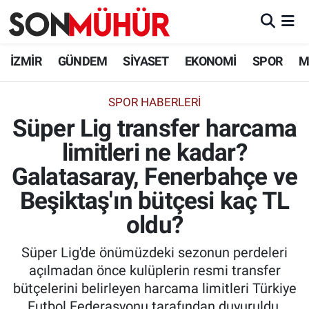
İzmir Nöbetçi Eczaneler
İZMİR
GÜNDEM
SİYASET
EKONOMİ
SPOR
M
İzmir Hava Durumu
SPOR HABERLERI
Süper Lig transfer harcama
İzmir Namaz Vakitleri
limitleri ne kadar?
İzmir Trafik Yoğunluk Haritası
Galatasaray, Fenerbahçe ve
Süper Lig Puan Durumu ve Fikstür
Beşiktaş'ın bütçesi kaç TL
oldu?
Tüm Manşetler
Süper Lig'de önümüzdeki sezonun perdeleri
Son Dakika Haberleri
açılmadan önce kulüplerin resmi transfer
bütçelerini belirleyen harcama limitleri Türkiye
Haber Arşivi
Futbol Federasyonu tarafından duyuruldu.