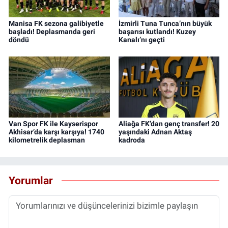
Manisa FK sezona galibiyetle
İzmirli Tuna Tunca’nın büyük
başladı! Deplasmanda geri
başarısı kutlandı! Kuzey
döndü
Kanalı’nı geçti
Van Spor FK ile Kayserispor
Aliağa FK’dan genç transfer! 20
Akhisar’da karşı karşıya! 1740
yaşındaki Adnan Aktaş
kilometrelik deplasman
kadroda
Yorumlar