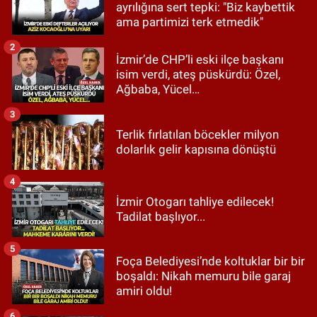
ayrılığına sert tepki: "Biz kaybettik
ama partimizi terk etmedik"
2
İzmir’de CHP’li eski ilçe başkanı
isim verdi, ateş püskürdü: Özel,
Ağbaba, Yücel…
3
Terlik fırlatılan böcekler milyon
dolarlık gelir kapısına dönüştü
4
İzmir Otogarı tahliye edilecek!
Tadilat başlıyor...
5
Foça Belediyesi’nde koltuklar bir bir
boşaldı: Nikah memuru bile garaj
amiri oldu!
6