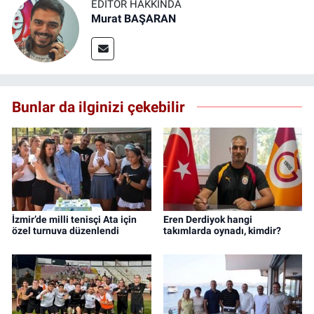
EDITÖR HAKKINDA
Murat BAŞARAN
Bunlar da ilginizi çekebilir
İzmir’de milli tenisçi Ata için
Eren Derdiyok hangi
özel turnuva düzenlendi
takımlarda oynadı, kimdir?