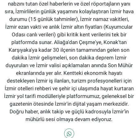
nabzını tutan özel haberlerin ve özel röportajların yanı
sıra, İzmirlilerin günlük yaşamını kolaylaştıran İzmir hava
durumu (15 günlük tahminler), İzmir namaz vakitleri,
İzmir ezan vakti ve anlık İzmir altın fiyatları (Kuyumcular
Odası canlı verileri) gibi kritik kent verilerini tek bir
platformda sunar. Aliağa'dan Çeşme'ye, Konak'tan
Karşıyaka'ya kadar 30 ilçenin tamamından gelen son
dakika İzmir gelişmeleri, son dakika deprem İzmir
duyuruları ve İzmir valisi açıklamaları anında Son Mühür
ekranlarında yer alır. Kentteki ekonomik hayatı
destekleyen İzmir iş ilanları, turizm profesyonelleri için
İzmir otelleri rehberi ve şehir içi ulaşımda hayat kurtaran
İzmir yol tarifi modülleriyle platformumuz, geleneksel bir
gazetenin ötesinde İzmir'in dijital yaşam merkezidir.
Doğru haber, anlık takip ve güçlü kadrosuyla İzmir’in
mühürlü sesi olmaya devam ediyoruz.