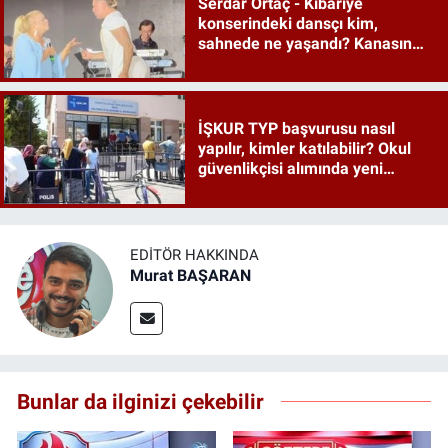
Serdar Ortaç - Kibariye
konserindeki dansçı kim,
sahnede ne yaşandı? Kanasın
düetindeki performans olay oldu
İŞKUR TYP başvurusu nasıl
yapılır, kimler katılabilir? Okul
güvenlikçisi alımında yeni
detaylar ortaya çıktı
EDITÖR HAKKINDA
Murat BAŞARAN
Bunlar da ilginizi çekebilir