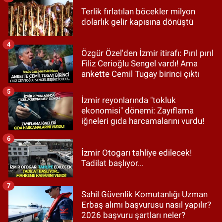
Terlik fırlatılan böcekler milyon
dolarlık gelir kapısına dönüştü
4
Özgür Özel'den İzmir itirafı: Pırıl pırıl
Filiz Cerioğlu Sengel vardı! Ama
ankette Cemil Tugay birinci çıktı
5
İzmir reyonlarında "tokluk
ekonomisi" dönemi: Zayıflama
iğneleri gıda harcamalarını vurdu!
6
İzmir Otogarı tahliye edilecek!
Tadilat başlıyor...
7
Sahil Güvenlik Komutanlığı Uzman
Erbaş alımı başvurusu nasıl yapılır?
2026 başvuru şartları neler?