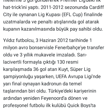
filelerine 3 gol göndererek Premier Lig'deki ilk
hat-trick'ini yaptı. 2011-2012 sezonunda Cardiff
City ile oynanan Lig Kupası (EFL Cup) finalinde
uzatmalarda ve penaltı atışlarında gol atarak
kupanın kazanılmasında büyük pay sahibi oldu.
Yıldız futbolcu, 3 Haziran 2012 tarihinde 1
milyon avro bonservisle Fenerbahçe'ye transfer
oldu ve 3 yıllık mukavele imzaladı. Sarı-
lacivertli formayla çıktığı 130 resmi
karşılaşmada 36 gol atan Kuyt, Süper Lig
şampiyonluğu yaşarken, UEFA Avrupa Ligi'nde
yarı final oynayan kadronun da temel
taşlarından biri oldu. Türkiye'deki kariyerinin
ardından yeniden Feyenoord'a dönen ve
profesyonel futbolu ilk kulübü Quick Boys'ta