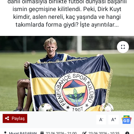
dahil olmasıyla birlikte futbol dünyası başarılı
ismin geçmişine kilitlendi. Peki, Dirk Kuyt
kimdir, aslen nereli, kaç yaşında ve hangi
takımlarda forma giydi? İşte ayrıntılar...
Paylaş
-
+
A
A
Murat BAŞARAN
22.06.2026 - 21:00
23.06.2026 - 10:35