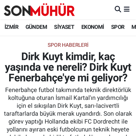
İzmir Nöbetçi Eczaneler
İZMİR
GÜNDEM
SİYASET
EKONOMİ
SPOR
M
İzmir Hava Durumu
SPOR HABERLERI
Dirk Kuyt kimdir, kaç
İzmir Namaz Vakitleri
yaşında ve nereli? Dirk Kuyt
İzmir Trafik Yoğunluk Haritası
Fenerbahçe'ye mi geliyor?
Süper Lig Puan Durumu ve Fikstür
Fenerbahçe futbol takımında teknik direktörlük
koltuğuna oturan İsmail Kartal'ın yardımcılığı
Tüm Manşetler
için el sıkışılan Dirk Kuyt, sarı-lacivertli
taraftarlarda büyük merak uyandırdı. Son olarak
Son Dakika Haberleri
görev yaptığı Hollanda ekibi FC Dordrecht ile
yollarını ayıran eski futbolcunun teknik heyete
Haber Arşivi