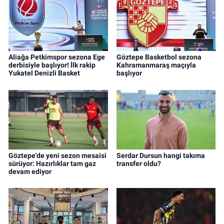
Aliağa Petkimspor sezona Ege
Göztepe Basketbol sezona
derbisiyle başlıyor! İlk rakip
Kahramanmaraş maçıyla
Yukatel Denizli Basket
başlıyor
Göztepe'de yeni sezon mesaisi
Serdar Dursun hangi takıma
sürüyor: Hazırlıklar tam gaz
transfer oldu?
devam ediyor