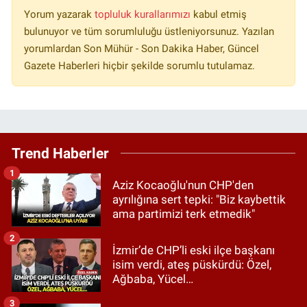
Yorum yazarak
topluluk kurallarımızı
kabul etmiş
bulunuyor ve tüm sorumluluğu üstleniyorsunuz. Yazılan
yorumlardan Son Mühür - Son Dakika Haber, Güncel
Gazete Haberleri hiçbir şekilde sorumlu tutulamaz.
Trend Haberler
1
Aziz Kocaoğlu'nun CHP'den
ayrılığına sert tepki: "Biz kaybettik
ama partimizi terk etmedik"
2
İzmir’de CHP’li eski ilçe başkanı
isim verdi, ateş püskürdü: Özel,
Ağbaba, Yücel…
3