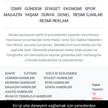
İZMİR
GÜNDEM
SİYASET
EKONOMİ
SPOR
MAGAZİN
YAŞAM
DÜNYA
GENEL
RESMİ İLANLAR
RESMİ REKLAM
Sitede yayınlanan içerik ve yorumlardan yazarları sorumludur.
Yayınlanan yorumlardan İzmir Haber, İzmir Son Dakika Haberleri |
Son Mühür sorumlu tutulamaz. Sitedeki tüm harici linkler ayrı bir
sayfada açılır. Sitemizde yayınlanan haber, köşe yazıları ve
fotoğraflar izin alınmaksızın kaynak gösterilse dahi, herhangi bir
ortamda kullanılamaz ve yayınlanamaz
KÜNYE
İLETİŞİM
GİZLİLİK SÖZLEŞMESİ
GÜNDEM HABERLERİ
SİYASET HABERLERİ
EKONOMİ HABERLERİ
SPOR HABERLERİ
Haber
MAGAZİN HABERLERİ
DÜNYA HABERLERİ
Yazılımı:
ASAYİŞ HABERLERİ
TE
BİLİM VE TEKNOLOJİ HABERLERİ
Bilişim
|
EĞİTİM HABERLERİ
KÜLTÜR VE SANAT HABERLERİ
Copyright
En iyi site deneyimi sağlamak için çerezlerden
SAĞLIK HABERLERİ
YAŞAM HABERLERİ
© 2026