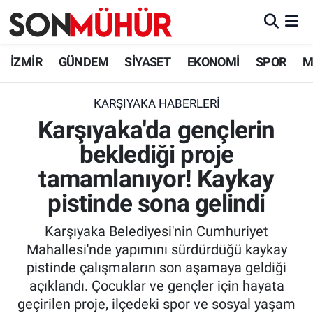
İzmir Nöbetçi Eczaneler
İZMİR
GÜNDEM
SİYASET
EKONOMİ
SPOR
M
İzmir Hava Durumu
KARŞIYAKA HABERLERI
Karşıyaka'da gençlerin
İzmir Namaz Vakitleri
beklediği proje
İzmir Trafik Yoğunluk Haritası
tamamlanıyor! Kaykay
Süper Lig Puan Durumu ve Fikstür
pistinde sona gelindi
Karşıyaka Belediyesi'nin Cumhuriyet
Tüm Manşetler
Mahallesi'nde yapımını sürdürdüğü kaykay
pistinde çalışmaların son aşamaya geldiği
Son Dakika Haberleri
açıklandı. Çocuklar ve gençler için hayata
geçirilen proje, ilçedeki spor ve sosyal yaşam
Haber Arşivi