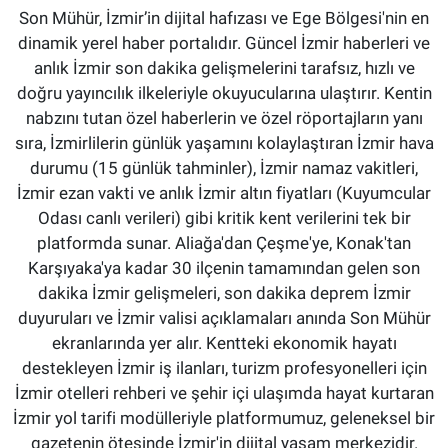
Son Mühür, İzmir’in dijital hafızası ve Ege Bölgesi'nin en
dinamik yerel haber portalıdır. Güncel İzmir haberleri ve
anlık İzmir son dakika gelişmelerini tarafsız, hızlı ve
doğru yayıncılık ilkeleriyle okuyucularına ulaştırır. Kentin
nabzını tutan özel haberlerin ve özel röportajların yanı
sıra, İzmirlilerin günlük yaşamını kolaylaştıran İzmir hava
durumu (15 günlük tahminler), İzmir namaz vakitleri,
İzmir ezan vakti ve anlık İzmir altın fiyatları (Kuyumcular
Odası canlı verileri) gibi kritik kent verilerini tek bir
platformda sunar. Aliağa'dan Çeşme'ye, Konak'tan
Karşıyaka'ya kadar 30 ilçenin tamamından gelen son
dakika İzmir gelişmeleri, son dakika deprem İzmir
duyuruları ve İzmir valisi açıklamaları anında Son Mühür
ekranlarında yer alır. Kentteki ekonomik hayatı
destekleyen İzmir iş ilanları, turizm profesyonelleri için
İzmir otelleri rehberi ve şehir içi ulaşımda hayat kurtaran
İzmir yol tarifi modülleriyle platformumuz, geleneksel bir
gazetenin ötesinde İzmir'in dijital yaşam merkezidir.