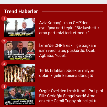
Trend Haberler
1
Aziz Kocaoğlu'nun CHP'den
ayrılığına sert tepki: "Biz kaybettik
ama partimizi terk etmedik"
2
İzmir’de CHP’li eski ilçe başkanı
isim verdi, ateş püskürdü: Özel,
Ağbaba, Yücel…
3
Terlik fırlatılan böcekler milyon
dolarlık gelir kapısına dönüştü
4
Özgür Özel'den İzmir itirafı: Pırıl pırıl
Filiz Cerioğlu Sengel vardı! Ama
ankette Cemil Tugay birinci çıktı