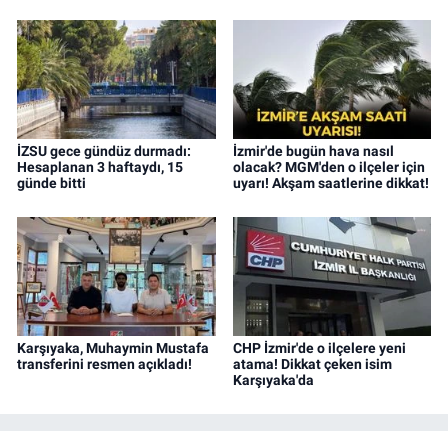
İZSU gece gündüz durmadı:
İzmir'de bugün hava nasıl
Hesaplanan 3 haftaydı, 15
olacak? MGM'den o ilçeler için
günde bitti
uyarı! Akşam saatlerine dikkat!
Karşıyaka, Muhaymin Mustafa
CHP İzmir'de o ilçelere yeni
transferini resmen açıkladı!
atama! Dikkat çeken isim
Karşıyaka'da