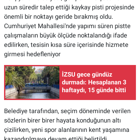
uzun süredir talep ettiği kaykay pisti projesinde
önemli bir noktayı geride bırakmış oldu.
Cumhuriyet Mahallesi'nde yapımı süren pistte
çalışmaların büyük ölçüde noktalandığı ifade
edilirken, tesisin kısa süre içerisinde hizmete
girmesi hedefleniyor
İZSU gece gündüz
durmadı: Hesaplanan 3
haftaydı, 15 günde bitti
Belediye tarafından, seçim döneminde verilen
sözlerin birer birer hayata konduğunun altı
çizilirken, yeni spor alanlarının kent yaşamına
kazandırılmaya devam ettiği belirtildi.