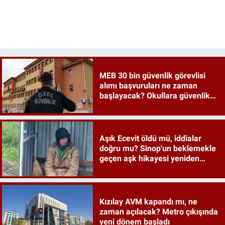
MEB 30 bin güvenlik görevlisi
alımı başvuruları ne zaman
başlayacak? Okullara güvenlik
İŞKUR detayları merak ediliyor
Aşık Ecevit öldü mü, iddialar
doğru mu? Sinop'un beklemekle
geçen aşk hikayesi yeniden
gündemde
Kızılay AVM kapandı mı, ne
zaman açılacak? Metro çıkışında
yeni dönem başladı