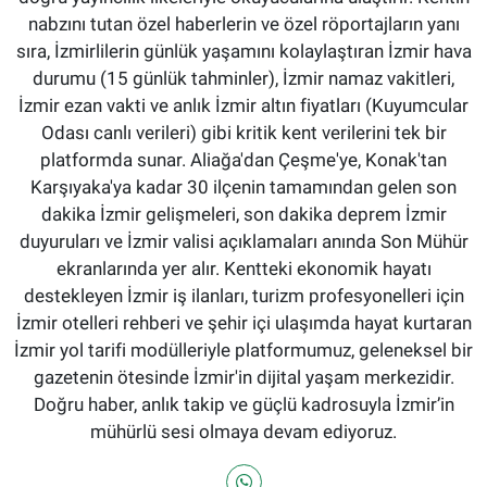
nabzını tutan özel haberlerin ve özel röportajların yanı
sıra, İzmirlilerin günlük yaşamını kolaylaştıran İzmir hava
durumu (15 günlük tahminler), İzmir namaz vakitleri,
İzmir ezan vakti ve anlık İzmir altın fiyatları (Kuyumcular
Odası canlı verileri) gibi kritik kent verilerini tek bir
platformda sunar. Aliağa'dan Çeşme'ye, Konak'tan
Karşıyaka'ya kadar 30 ilçenin tamamından gelen son
dakika İzmir gelişmeleri, son dakika deprem İzmir
duyuruları ve İzmir valisi açıklamaları anında Son Mühür
ekranlarında yer alır. Kentteki ekonomik hayatı
destekleyen İzmir iş ilanları, turizm profesyonelleri için
İzmir otelleri rehberi ve şehir içi ulaşımda hayat kurtaran
İzmir yol tarifi modülleriyle platformumuz, geleneksel bir
gazetenin ötesinde İzmir'in dijital yaşam merkezidir.
Doğru haber, anlık takip ve güçlü kadrosuyla İzmir’in
mühürlü sesi olmaya devam ediyoruz.