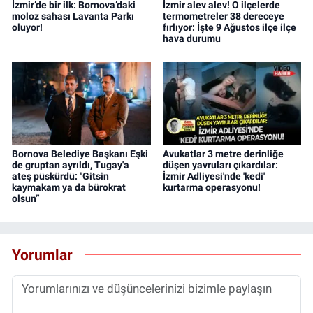
İzmir’de bir ilk: Bornova’daki
İzmir alev alev! O ilçelerde
moloz sahası Lavanta Parkı
termometreler 38 dereceye
oluyor!
fırlıyor: İşte 9 Ağustos ilçe ilçe
hava durumu
Bornova Belediye Başkanı Eşki
Avukatlar 3 metre derinliğe
de gruptan ayrıldı, Tugay'a
düşen yavruları çıkardılar:
ateş püskürdü: ''Gitsin
İzmir Adliyesi'nde 'kedi'
kaymakam ya da bürokrat
kurtarma operasyonu!
olsun”
Yorumlar