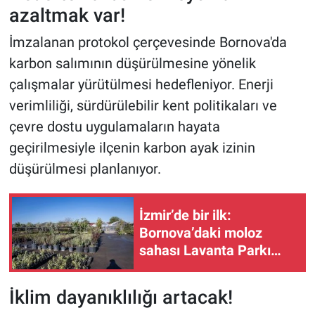
azaltmak var!
İmzalanan protokol çerçevesinde Bornova'da
karbon salımının düşürülmesine yönelik
çalışmalar yürütülmesi hedefleniyor. Enerji
verimliliği, sürdürülebilir kent politikaları ve
çevre dostu uygulamaların hayata
geçirilmesiyle ilçenin karbon ayak izinin
düşürülmesi planlanıyor.
İzmir’de bir ilk:
Bornova’daki moloz
sahası Lavanta Parkı
oluyor!
İklim dayanıklılığı artacak!