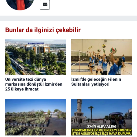
Bunlar da ilginizi çekebilir
Üniversite tezi dünya
İzmir’de geleceğin Filenin
markasına dönüştü! İzmir’den
Sultanları yetişiyor!
25 ülkeye ihracat