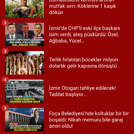
mutfak sırrı: Köklerine 1 kaşık
dökün
2
İzmir’de CHP’li eski ilçe başkanı
isim verdi, ateş püskürdü: Özel,
Ağbaba, Yücel…
3
Terlik fırlatılan böcekler milyon
dolarlık gelir kapısına dönüştü
4
İzmir Otogarı tahliye edilecek!
Tadilat başlıyor...
5
Foça Belediyesi’nde koltuklar bir bir
boşaldı: Nikah memuru bile garaj
amiri oldu!