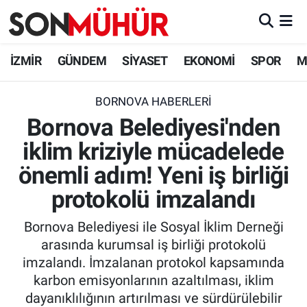
İzmir Nöbetçi Eczaneler
İZMİR
GÜNDEM
SİYASET
EKONOMİ
SPOR
M
İzmir Hava Durumu
BORNOVA HABERLERI
Bornova Belediyesi'nden
İzmir Namaz Vakitleri
iklim kriziyle mücadelede
İzmir Trafik Yoğunluk Haritası
önemli adım! Yeni iş birliği
Süper Lig Puan Durumu ve Fikstür
protokolü imzalandı
Bornova Belediyesi ile Sosyal İklim Derneği
Tüm Manşetler
arasında kurumsal iş birliği protokolü
imzalandı. İmzalanan protokol kapsamında
Son Dakika Haberleri
karbon emisyonlarının azaltılması, iklim
dayanıklılığının artırılması ve sürdürülebilir
Haber Arşivi