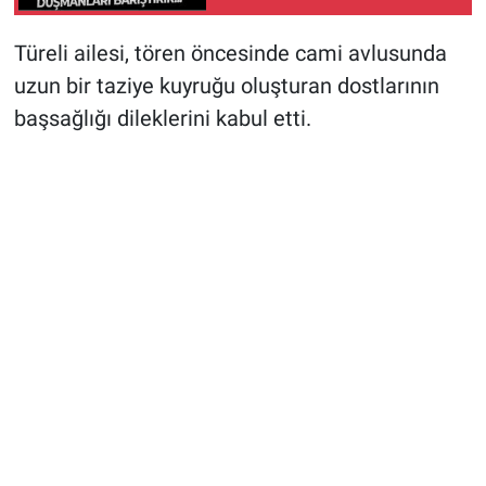
sistemde her iki isim de
işbirliği yapmaya
Türeli ailesi, tören öncesinde cami avlusunda
mahkum!
uzun bir taziye kuyruğu oluşturan dostlarının
başsağlığı dileklerini kabul etti.