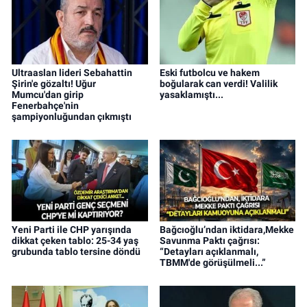
Ultraaslan lideri Sebahattin
Eski futbolcu ve hakem
Şirin'e gözaltı! Uğur
boğularak can verdi! Valilik
Mumcu'dan girip
yasaklamıştı...
Fenerbahçe'nin
şampiyonluğundan çıkmıştı
Yeni Parti ile CHP yarışında
Bağcıoğlu’ndan iktidara,Mekke
dikkat çeken tablo: 25-34 yaş
Savunma Paktı çağrısı:
grubunda tablo tersine döndü
“Detayları açıklanmalı,
TBMM'de görüşülmeli...”