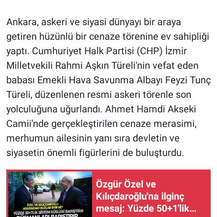
Ankara, askeri ve siyasi dünyayı bir araya
getiren hüzünlü bir cenaze törenine ev sahipliği
yaptı. Cumhuriyet Halk Partisi (CHP) İzmir
Milletvekili Rahmi Aşkın Türeli'nin vefat eden
babası Emekli Hava Savunma Albayı Feyzi Tunç
Türeli, düzenlenen resmi askeri törenle son
yolculuğuna uğurlandı. Ahmet Hamdi Akseki
Camii'nde gerçekleştirilen cenaze merasimi,
merhumun ailesinin yanı sıra devletin ve
siyasetin önemli figürlerini de buluşturdu.
Özgür Özel ve
Kılıçdaroğlu'na ilginç
mesaj: Yüzde 50+1'lik