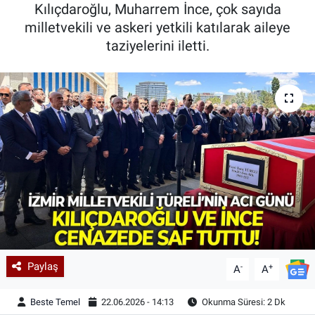
Kılıçdaroğlu, Muharrem İnce, çok sayıda
milletvekili ve askeri yetkili katılarak aileye
taziyelerini iletti.
Paylaş
-
+
A
A
Beste Temel
22.06.2026 - 14:13
Okunma Süresi: 2 Dk