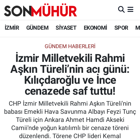
İzmir Nöbetçi Eczaneler
İZMİR
GÜNDEM
SİYASET
EKONOMİ
SPOR
M
İzmir Hava Durumu
GÜNDEM HABERLERI
İzmir Milletvekili Rahmi
İzmir Namaz Vakitleri
Aşkın Türeli’nin acı günü:
İzmir Trafik Yoğunluk Haritası
Kılıçdaroğlu ve İnce
Süper Lig Puan Durumu ve Fikstür
cenazede saf tuttu!
CHP İzmir Milletvekili Rahmi Aşkın Türeli'nin
Tüm Manşetler
babası Emekli Hava Savunma Albayı Feyzi Tunç
Türeli için Ankara Ahmet Hamdi Akseki
Son Dakika Haberleri
Camii'nde yoğun katılımlı bir cenaze töreni
düzenlendi. Törene CHP lideri Kemal
Haber Arşivi