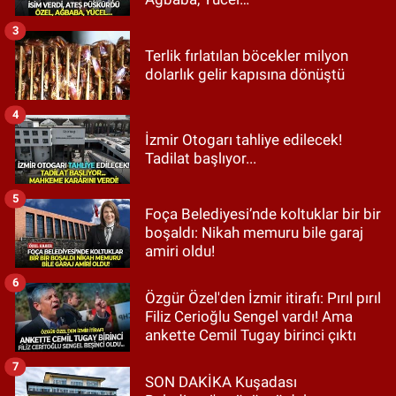
3
Terlik fırlatılan böcekler milyon
dolarlık gelir kapısına dönüştü
4
İzmir Otogarı tahliye edilecek!
Tadilat başlıyor...
5
Foça Belediyesi’nde koltuklar bir bir
boşaldı: Nikah memuru bile garaj
amiri oldu!
6
Özgür Özel'den İzmir itirafı: Pırıl pırıl
Filiz Cerioğlu Sengel vardı! Ama
ankette Cemil Tugay birinci çıktı
7
SON DAKİKA Kuşadası