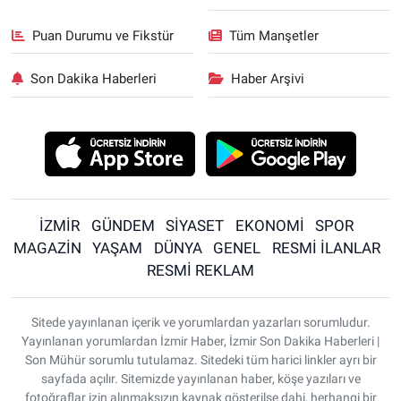
Puan Durumu ve Fikstür
Tüm Manşetler
Son Dakika Haberleri
Haber Arşivi
İZMİR
GÜNDEM
SİYASET
EKONOMİ
SPOR
MAGAZİN
YAŞAM
DÜNYA
GENEL
RESMİ İLANLAR
RESMİ REKLAM
Sitede yayınlanan içerik ve yorumlardan yazarları sorumludur.
Yayınlanan yorumlardan İzmir Haber, İzmir Son Dakika Haberleri |
Son Mühür sorumlu tutulamaz. Sitedeki tüm harici linkler ayrı bir
sayfada açılır. Sitemizde yayınlanan haber, köşe yazıları ve
fotoğraflar izin alınmaksızın kaynak gösterilse dahi, herhangi bir