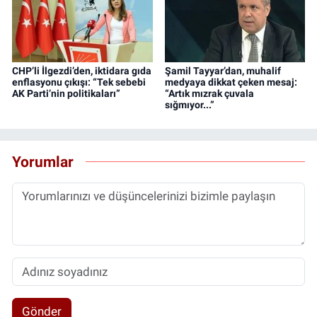
CHP’li İlgezdi’den, iktidara gıda
Şamil Tayyar’dan, muhalif
enflasyonu çıkışı: “Tek sebebi
medyaya dikkat çeken mesaj:
AK Parti’nin politikaları”
“Artık mızrak çuvala
sığmıyor...”
Yorumlar
Gönder