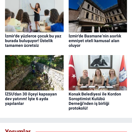
İzmir'de yüzlerce çocuk bu yaz
İzmir'de Basmane’nin asırlık
burada buluşuyor! Üstelik
emniyet oteli kamusal alan
tamamen ücretsiz
oluyor
İZSU'dan 30 ilçeyi kapsayan
Konak Belediyesi ile Kordon
dev yatırım! İşte 6 ayda
Soroptimist Kulübü
yapılanlar
Derneği'nden iş birliği
protokolü!
Yorumlar