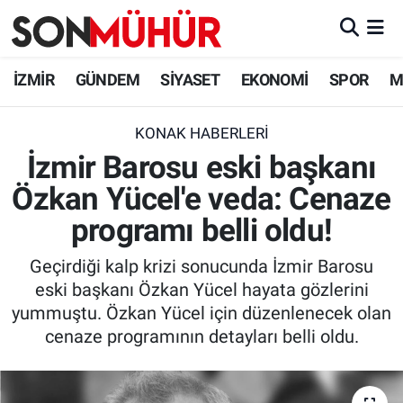
İzmir Nöbetçi Eczaneler
İZMİR
GÜNDEM
SİYASET
EKONOMİ
SPOR
M
İzmir Hava Durumu
KONAK HABERLERI
İzmir Barosu eski başkanı
İzmir Namaz Vakitleri
Özkan Yücel'e veda: Cenaze
İzmir Trafik Yoğunluk Haritası
programı belli oldu!
Süper Lig Puan Durumu ve Fikstür
Geçirdiği kalp krizi sonucunda İzmir Barosu
eski başkanı Özkan Yücel hayata gözlerini
Tüm Manşetler
yummuştu. Özkan Yücel için düzenlenecek olan
cenaze programının detayları belli oldu.
Son Dakika Haberleri
Haber Arşivi