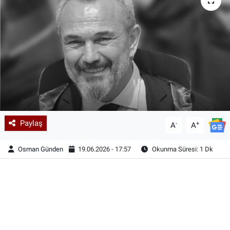
Paylaş
-
+
A
A
Osman Günden
19.06.2026 - 17:57
Okunma Süresi: 1 Dk