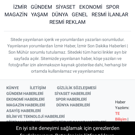
İZMİR
GÜNDEM
SİYASET
EKONOMİ
SPOR
MAGAZİN
YAŞAM
DÜNYA
GENEL
RESMİ İLANLAR
RESMİ REKLAM
Sitede yayınlanan içerik ve yorumlardan yazarları sorumludur.
Yayınlanan yorumlardan İzmir Haber, İzmir Son Dakika Haberleri |
Son Mühür sorumlu tutulamaz. Sitedeki tüm harici linkler ayrı bir
sayfada açılır. Sitemizde yayınlanan haber, köşe yazıları ve
fotoğraflar izin alınmaksızın kaynak gösterilse dahi, herhangi bir
ortamda kullanılamaz ve yayınlanamaz
KÜNYE
İLETİŞİM
GİZLİLİK SÖZLEŞMESİ
GÜNDEM HABERLERİ
SİYASET HABERLERİ
EKONOMİ HABERLERİ
SPOR HABERLERİ
Haber
MAGAZİN HABERLERİ
DÜNYA HABERLERİ
Yazılımı:
ASAYİŞ HABERLERİ
TE
BİLİM VE TEKNOLOJİ HABERLERİ
Bilişim
|
EĞİTİM HABERLERİ
KÜLTÜR VE SANAT HABERLERİ
Copyright
En iyi site deneyimi sağlamak için çerezlerden
SAĞLIK HABERLERİ
YAŞAM HABERLERİ
© 2026
YEREL HABERLER
İZMİR HABERLERİ