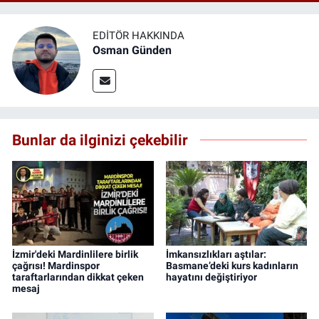
EDITÖR HAKKINDA
Osman Günden
Bunlar da ilginizi çekebilir
İzmir'deki Mardinlilere birlik
İmkansızlıkları aştılar:
çağrısı! Mardinspor
Basmane’deki kurs kadınların
taraftarlarından dikkat çeken
hayatını değiştiriyor
mesaj