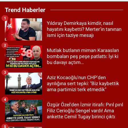
Trend Haberler
1
Yıldıray Demirkaya kimdir, nasıl
hayatını kaybetti? Merter'in tanınan
ismi için taziye mesajı
2
Mutlak butlanın mimarı Karaaslan
bombaları peş peşe patlattı: İyi ki
bu davayı açtım…
3
Aziz Kocaoğlu'nun CHP'den
ayrılığına sert tepki: "Biz kaybettik
ama partimizi terk etmedik"
4
Özgür Özel'den İzmir itirafı: Pırıl pırıl
Filiz Cerioğlu Sengel vardı! Ama
ankette Cemil Tugay birinci çıktı
5