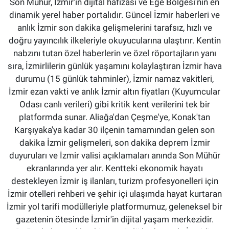
Son Mühür, İzmir’in dijital hafızası ve Ege Bölgesi'nin en
dinamik yerel haber portalıdır. Güncel İzmir haberleri ve
anlık İzmir son dakika gelişmelerini tarafsız, hızlı ve
doğru yayıncılık ilkeleriyle okuyucularına ulaştırır. Kentin
nabzını tutan özel haberlerin ve özel röportajların yanı
sıra, İzmirlilerin günlük yaşamını kolaylaştıran İzmir hava
durumu (15 günlük tahminler), İzmir namaz vakitleri,
İzmir ezan vakti ve anlık İzmir altın fiyatları (Kuyumcular
Odası canlı verileri) gibi kritik kent verilerini tek bir
platformda sunar. Aliağa'dan Çeşme'ye, Konak'tan
Karşıyaka'ya kadar 30 ilçenin tamamından gelen son
dakika İzmir gelişmeleri, son dakika deprem İzmir
duyuruları ve İzmir valisi açıklamaları anında Son Mühür
ekranlarında yer alır. Kentteki ekonomik hayatı
destekleyen İzmir iş ilanları, turizm profesyonelleri için
İzmir otelleri rehberi ve şehir içi ulaşımda hayat kurtaran
İzmir yol tarifi modülleriyle platformumuz, geleneksel bir
gazetenin ötesinde İzmir'in dijital yaşam merkezidir.